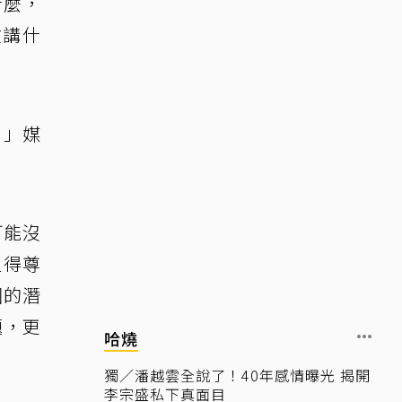
什麼，
在講什
。」媒
可能沒
值得尊
國的潛
題，更
哈燒
獨／潘越雲全說了！40年感情曝光 揭開
李宗盛私下真面目