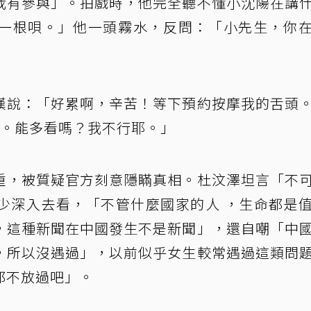
我有參與」。拍戲時，他完全聽不懂小沈陽在講
一根唄。」他一頭霧水，反問：「小先生，你
嘆說：「好累啊，辛苦！等下預約按摩我的舌頭
次。能多看嗎？我不行耶。」
重，被質疑官方刻意隱瞞真相。杜汶澤坦言「不
少深入去看，「不管什麼國家的人 ，生命都是
，這種新聞在中國發生不是新聞」，還自嘲「中
，所以沒遇過」，以前似乎女生較常遇過這類問
都不放過吧」。