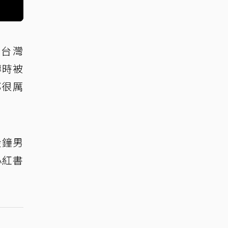
港台灣
傳時被
都很厲
金鐘男
小紅書