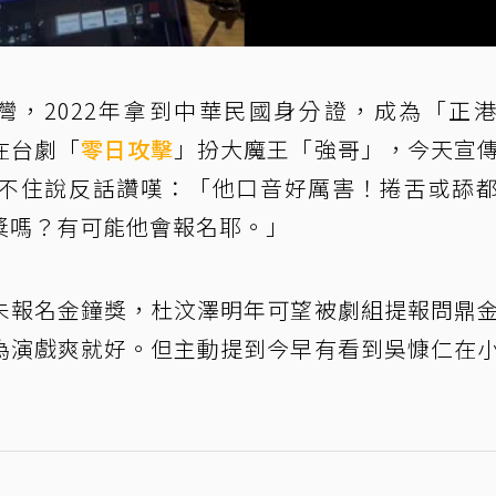
台灣，2022年拿到中華民國身分證，成為「正
在台劇「
零日攻擊
」扮大魔王「強哥」，今天宣
不住說反話讚嘆：「他口音好厲害！捲舌或舔
獎嗎？有可能他會報名耶。」
未報名金鐘獎，杜汶澤明年可望被劇組提報問鼎
為演戲爽就好。但主動提到今早有看到吳慷仁在