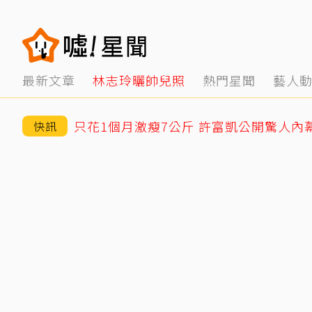
最新文章
林志玲曬帥兒照
熱門星聞
藝人
只花1個月激瘦7公斤 許富凱公開驚人內
快訊