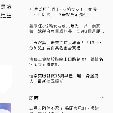
就是這
71歲姜厚任戀上小2輪女友！ 她曝
「七世因緣」：3歲就認定是他
做這些
姜厚任小2輪女友前夫曝光！以「余家
菁」嫁縣府農業處科長 交往3個月即...
「五燈獎」最美主持人報喜！「185公
分帥兒」要百萬名畫當賀禮
演藝工會終於聯絡上田路路 她一聽這名
字卻立刻掛電話
愷樂突曝雙寶35周早產！曬「身邊男
人」最新情況曝光
即時
五月天阿信不忍了 揭開言承旭、吳建