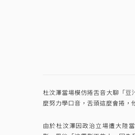
杜汶澤當場模仿捲舌音大聊「豆
麼努力學口音，舌頭這麼會捲，
由於杜汶澤因政治立場遭大陸當