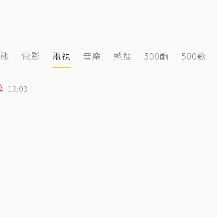
動態
電影
電視
音樂
熱搜
500齣
500歌
幕
13:03