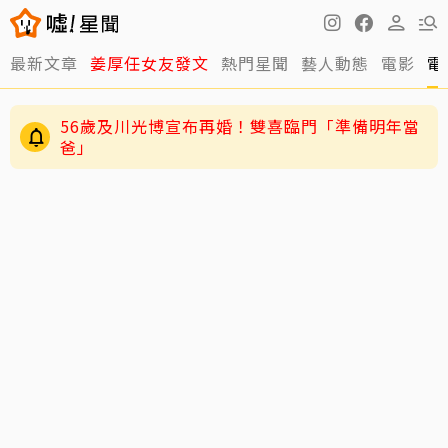
最新文章
姜厚任女友發文
熱門星聞
藝人動態
電影
電
56歲及川光博宣布再婚！雙喜臨門「準備明年當
爸」