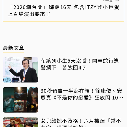
下一篇
→
「2026潮台北」嗨翻16天 包含ITZY登小巨蛋
上百場演出要來了
最新文章
花系列小生5天沒睡！開車蛇行遭
警攔下 苦臉回4字
30秒預告一半都在親！徐康俊、安
恩真《不是你的戀愛》狂放閃 10年
長跑吻戲掀熱議
女兒給她不及格！六月被爆「常不