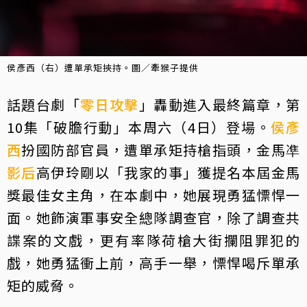
侯彥西（右）遭單承矩挾持。圖／牽猴子提供
話題台劇「
零日攻擊
」轟動進入最終篇章，第
10集「破膽行動」本周六（4日）登場。
侯彥
西
扮國防部官員，遭單承矩持槍指頭，金馬凖
影后
高伊玲剛以「我家的事」獲提名本屆金馬
獎最佳女主角，在本劇中，她展現勇猛慓悍一
面。她飾演軍事安全總隊調查官，除了調查共
諜案的文戲，更有率隊荷槍大街攔阻罪犯的
戲，她勇猛衝上前，高手一舉，慓悍喝斥單承
矩的威脅。