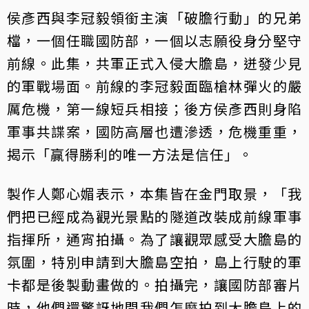
侯彥西與李冠毅領銜主演「破膽行動」的兄弟
檔，一個任職國防部，一個以志願役身分堅守
前線。此集，共軍正式入侵大膽島，迸發少見
的軍戰場面。前線的李冠毅面臨槍林彈火的嚴
厲危機，第一線短兵相接；後方侯彥西則身陷
軍事共諜案，國防高層也遭滲透，危機重重，
揭示「贏得勝利的唯一方法是信任」。
製作人鄭心媚表示，本集皆在金門取景，「我
們把已經成為觀光景點的隧道改裝成前線軍事
指揮所，通宵拍攝。為了讓觀眾感受大膽島的
氛圍，特別申請到大膽島空拍，島上行駛的軍
卡都是後製動畫做的。拍攝完，讓國防部審片
時，他們還驚訝地問我們怎麼拍到大膽島上的