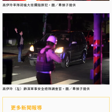
高伊玲率隊荷槍大街攔阻罪犯。圖／牽猴子提供
高伊玲（左）飾演軍事安全總隊調查官。圖／牽猴子提供
更多新聞報導