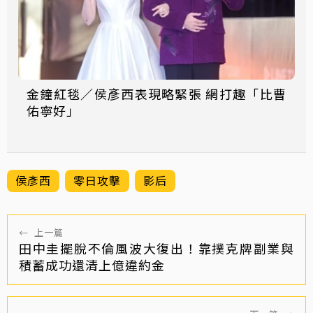
金鐘紅毯／侯彥西表現略緊張 網打趣「比曹
佑寧好」
侯彥西
零日攻擊
影后
←
上一篇
田中圭擺脫不倫風波大復出！靠撲克牌副業與
積蓄成功還清上億違約金