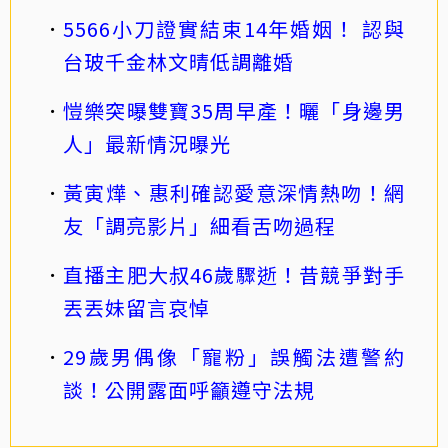
5566小刀證實結束14年婚姻！ 認與
台玻千金林文晴低調離婚
愷樂突曝雙寶35周早產！曬「身邊男
人」最新情況曝光
黃寅燁、惠利確認愛意深情熱吻！網
友「調亮影片」細看舌吻過程
直播主肥大叔46歲驟逝！昔競爭對手
丟丟妹留言哀悼
29歲男偶像「寵粉」誤觸法遭警約
談！公開露面呼籲遵守法規