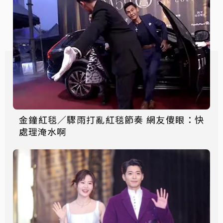
金鐘紅毯／驟雨打亂紅毯節奏 網友傻眼：快
處理淹水啊