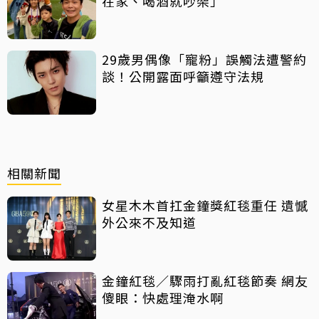
在家、喝酒就吵架」
29歲男偶像「寵粉」誤觸法遭警約
談！公開露面呼籲遵守法規
相關新聞
女星木木首扛金鐘獎紅毯重任 遺憾
外公來不及知道
金鐘紅毯／驟雨打亂紅毯節奏 網友
傻眼：快處理淹水啊