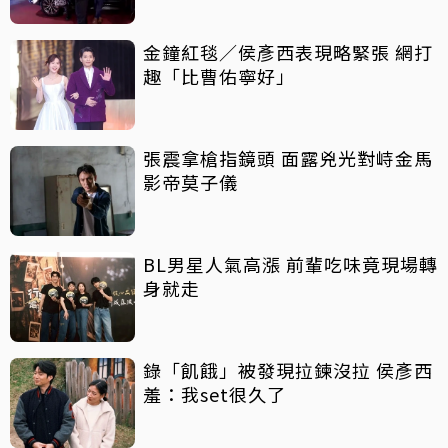
金鐘紅毯／侯彥西表現略緊張 網打
趣「比曹佑寧好」
張震拿槍指鏡頭 面露兇光對峙金馬
影帝莫子儀
BL男星人氣高漲 前輩吃味竟現場轉
身就走
錄「飢餓」被發現拉鍊沒拉 侯彥西
羞：我set很久了