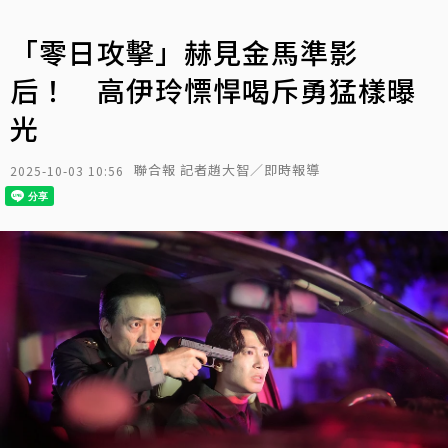
「零日攻擊」赫見金馬準影
后！ 高伊玲慓悍喝斥勇猛樣曝
光
聯合報 記者趙大智／即時報導
2025-10-03 10:56