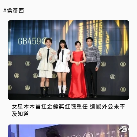
#侯彥西
女星木木首扛金鐘獎紅毯重任 遺憾外公來不
及知道