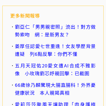
更多新聞報導
劉亞仁「男男親密照」流出！對方做
勢索吻 網：是新男友？
姜厚任認愛七世重逢！女友學歷背景
遭疑 列6點反擊：你們不懂
五月天冠佑20愛女遭AI合成不雅影
像 小玫瑰劉芯妤親回擊：已截圖
66歲徐乃麟驚現大腸直腸科！外界憂
健康狀況 本人親揭真相
愛莉莎莎颱風天讓助理「肉身護植