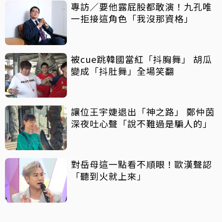
專訪／要他露屁股都敢演！九孔唯
一拒接這角色「我沒那資格」
被cue跳韓國當紅「抖胸舞」 胡瓜
變成「抖肚舞」全場笑翻
讓位王宇婕退出「神之路」 鄭仲茵
深夜吐心聲「說不難過是騙人的」
對岳母這一點看不順眼！歐漢聲認
「聽到火就上來」