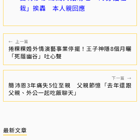
栽」挨轟 本人親回應
←
上一篇
捲粿粿婚外情演藝事業停擺！王子神隱8個月曬
「死蔭幽谷」吐心聲
下一篇
→
簡沛恩3年痛失5位至親 父親節憶「去年還跟
父親、外公一起吃飯聊天」
最新文章