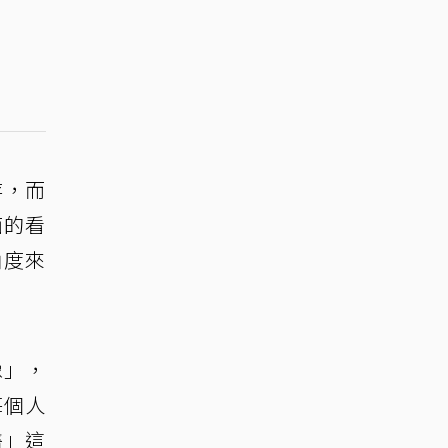
存，而
面的看
角度來
像」，
每個人
醫」這