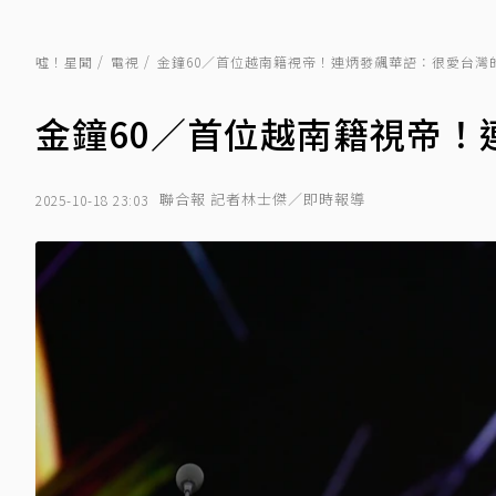
噓！星聞
電視
金鐘60／首位越南籍視帝！連炳發飆華語：很愛台灣
金鐘60／首位越南籍視帝！
聯合報 記者林士傑／即時報導
2025-10-18 23:03