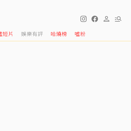
噓短片
娛樂有評
哈燒榜
噓粉