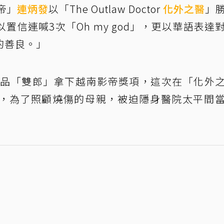
帝」
連炳發
以「The Outlaw Doctor
化外之醫
」
信連喊3次「Oh my god」，更以華語表達
的善良。」
部作品「雙郎」拿下越南影帝獎項，這次在「化外
，為了照顧燒傷的母親，被迫隱身醫院太平間