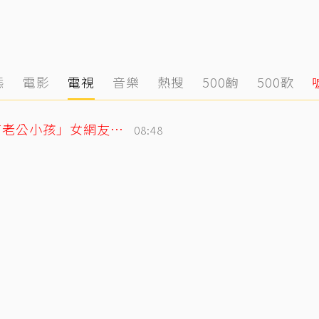
態
電影
電視
音樂
熱搜
500齣
500歌
獨／姜厚任小24歲女友遭爆「當小三還有老公小孩」女網友怒揭黑歷史
08:48