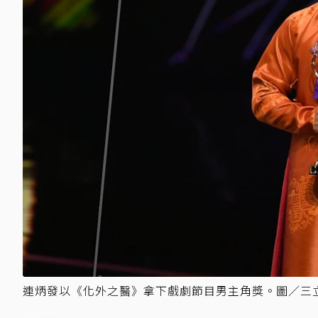
連炳發以《化外之醫》拿下戲劇節目男主角獎。圖／三