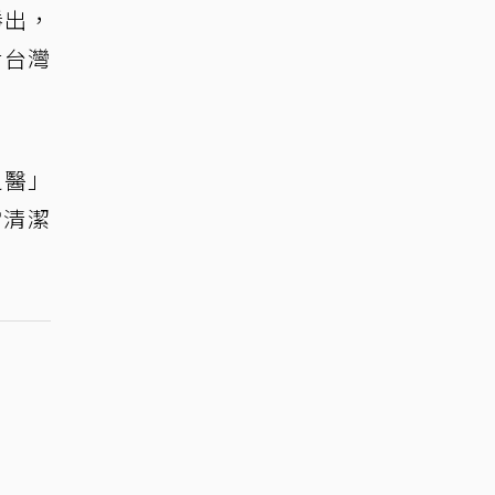
勝出，
對台灣
之醫」
當清潔