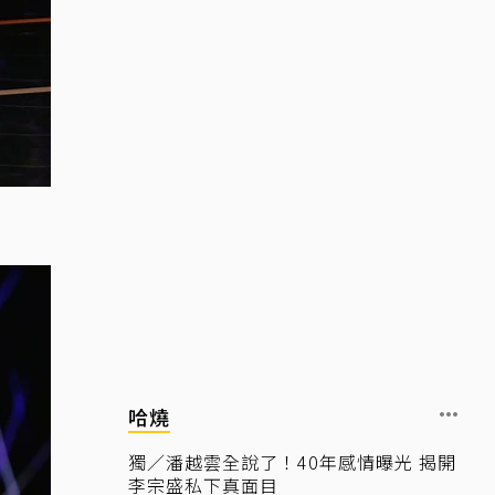
哈燒
獨／潘越雲全說了！40年感情曝光 揭開
李宗盛私下真面目