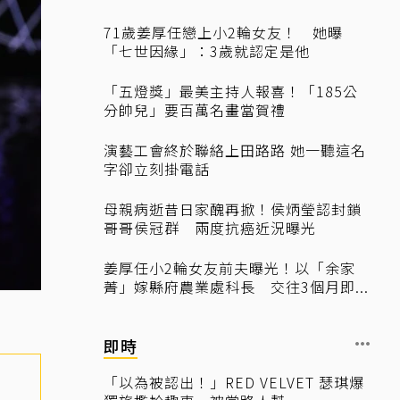
71歲姜厚任戀上小2輪女友！ 她曝
「七世因緣」：3歲就認定是他
「五燈獎」最美主持人報喜！「185公
分帥兒」要百萬名畫當賀禮
演藝工會終於聯絡上田路路 她一聽這名
字卻立刻掛電話
母親病逝昔日家醜再掀！侯炳瑩認封鎖
哥哥侯冠群 兩度抗癌近況曝光
姜厚任小2輪女友前夫曝光！以「余家
菁」嫁縣府農業處科長 交往3個月即...
即時
「以為被認出！」RED VELVET 瑟琪爆