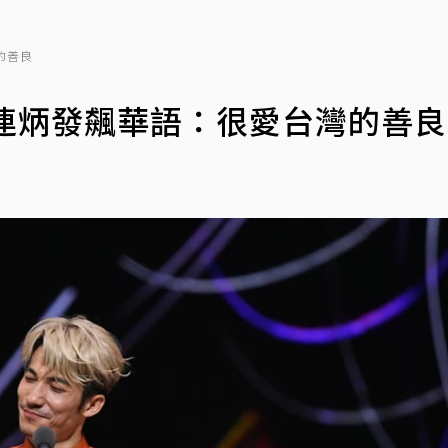
的善良
連炳發飆華語：很愛台灣的善良