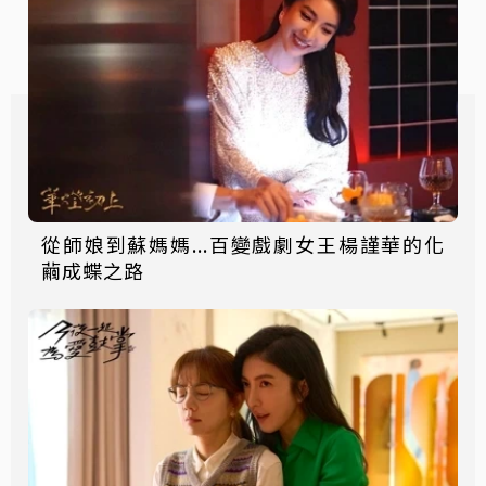
從師娘到蘇媽媽...百變戲劇女王楊謹華的化
繭成蝶之路