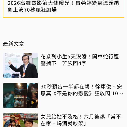
2026高雄電影節大使曝光！曾莞婷變身邋遢編
劇上演70秒瘋狂劇場
最新文章
花系列小生5天沒睡！開車蛇行遭
警攔下 苦臉回4字
30秒預告一半都在親！徐康俊、安
恩真《不是你的戀愛》狂放閃 10年
長跑吻戲掀熱議
女兒給她不及格！六月被爆「常不
在家、喝酒就吵架」