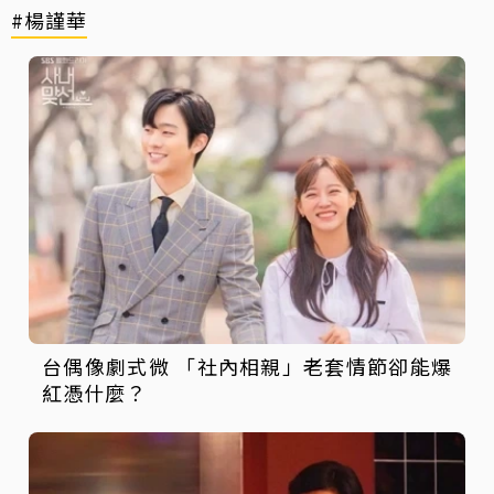
#楊謹華
台偶像劇式微 「社內相親」老套情節卻能爆
紅憑什麼？