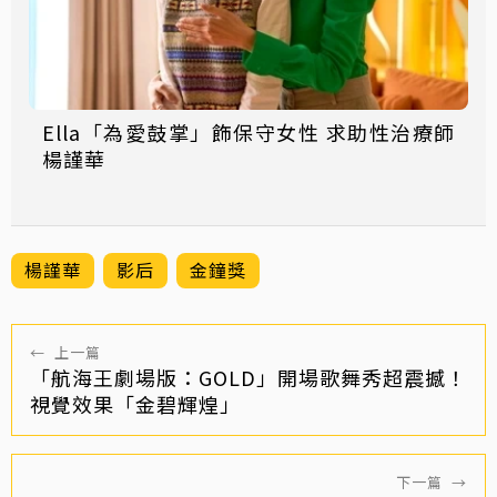
Ella「為愛鼓掌」飾保守女性 求助性治療師
楊謹華
楊謹華
影后
金鐘獎
←
上一篇
「航海王劇場版：GOLD」開場歌舞秀超震撼！
視覺效果「金碧輝煌」
下一篇
→