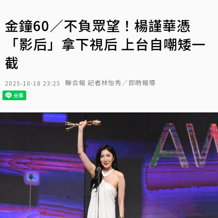
金鐘60／不負眾望！楊謹華憑
「影后」拿下視后 上台自嘲矮一
截
聯合報 記者林怡秀／即時報導
2025-10-18 23:25