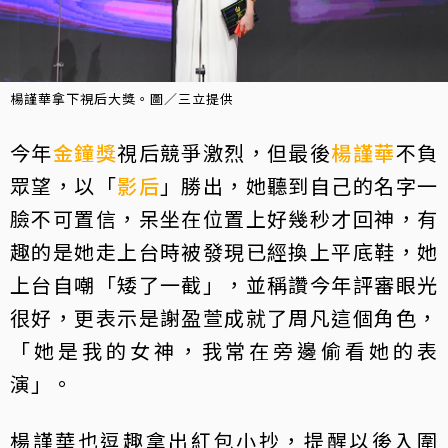
楊謹華拿下視后大獎。圖／三立提供
今年
金鐘獎
視后競爭激烈，但最後
楊謹華
不負
眾望，以「
影后
」勝出，她聽到自己的名字一
臉不可置信，呆坐在位置上好幾秒才回神，有
趣的是她走上台時被發現已經換上平底鞋，她
上台自嘲「矮了一截」，並稱讚今年評審眼光
很好，更表示是謝盈萱成就了周凡這個角色，
「她是我的女神，我常在旁邊偷看她的表
演」。
楊謹華也逗趣拿出紅包小抄，提醒以後入圍