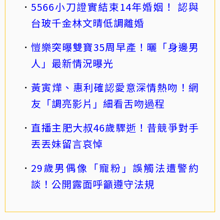
5566小刀證實結束14年婚姻！ 認與
台玻千金林文晴低調離婚
愷樂突曝雙寶35周早產！曬「身邊男
人」最新情況曝光
黃寅燁、惠利確認愛意深情熱吻！網
友「調亮影片」細看舌吻過程
直播主肥大叔46歲驟逝！昔競爭對手
丟丟妹留言哀悼
29歲男偶像「寵粉」誤觸法遭警約
談！公開露面呼籲遵守法規