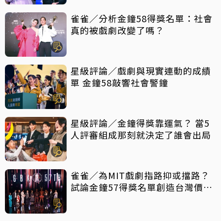
雀雀／分析金鐘58得獎名單：社會
真的被戲劇改變了嗎？
星級評論／戲劇與現實連動的成績
單 金鐘58敲響社會警鐘
星級評論／金鐘得獎靠運氣？ 當5
人評審組成那刻就決定了誰會出局
雀雀／為MIT戲劇指路抑或擋路？
試論金鐘57得獎名單創造台灣價值
密碼