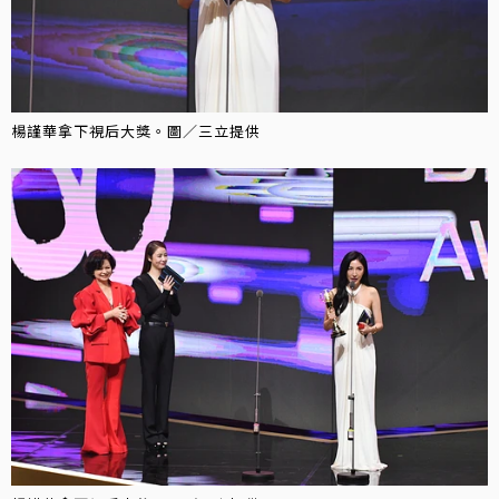
楊謹華拿下視后大獎。圖／三立提供