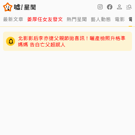
最新文章
姜厚任女友發文
熱門星聞
藝人動態
電影
電
北影影后李亦捷父親節拋喜訊！曬產檢照升格準
媽媽 告白亡父超感人