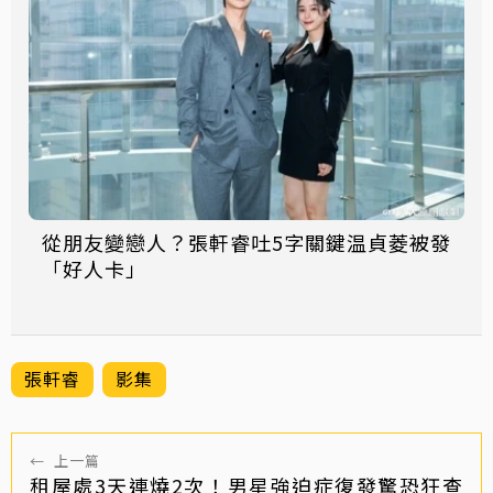
從朋友變戀人？張軒睿吐5字關鍵温貞菱被發
「好人卡」
張軒睿
影集
←
上一篇
租屋處3天連燒2次！男星強迫症復發驚恐狂查