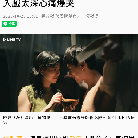
入戲太深心痛爆哭
聯合報 記者陳慧貞／即時報導
2025-10-29 19:51
陸夏（左）演出「造物獄」，一臉幸福餵張軒睿吃飯。圖／LINE TV提
供