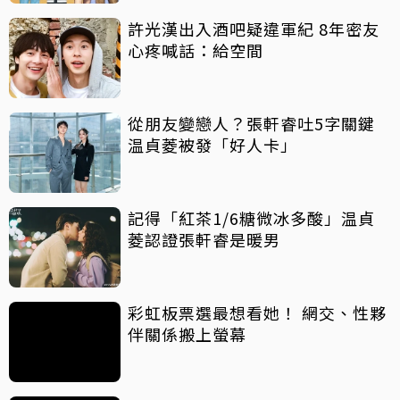
許光漢出入酒吧疑違軍紀 8年密友
心疼喊話：給空間
從朋友變戀人？張軒睿吐5字關鍵
温貞菱被發「好人卡」
記得「紅茶1/6糖微冰多酸」温貞
菱認證張軒睿是暖男
彩虹板票選最想看她！ 網交、性夥
伴關係搬上螢幕