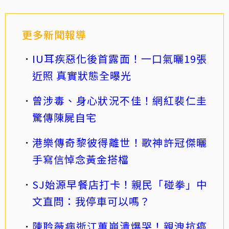
更多新聞報導
IU耳疾惡化後首露面！一口氣曬19張
近照 真實狀態全曝光
曾涉毒、身心狀況不佳！網紅裴仁圭
驚傳陳屍自宅
港樂傳奇黎彼得離世！歌神許冠傑曬
手寫信悼念黃金搭檔
SJ始源早餐店打卡！親民「碰拳」中
文直問：我停車可以嗎？
陳聆薇病逝江蕙崩潰爆哭！親洩抗癌