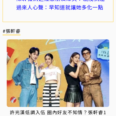
過來人心聲：早知道就讓她多化一點
#張軒睿
許光漢低調入伍 圈內好友不知情？張軒睿1