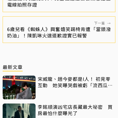
電線拍照存證
下一篇
→
6歲兒看《蜘蛛人》興奮嬉笑踢椅背遭「當頭潑
奶油」！陳凱琳火速道歉證實已報警
最新文章
宋威龍、趙今麥都是I人！ 初見零
互動 她笑曝哭戲被虧「流西瓜
汁」
李銘順演凶宅店長藏最大祕密 買
房最怕什麼曝光了