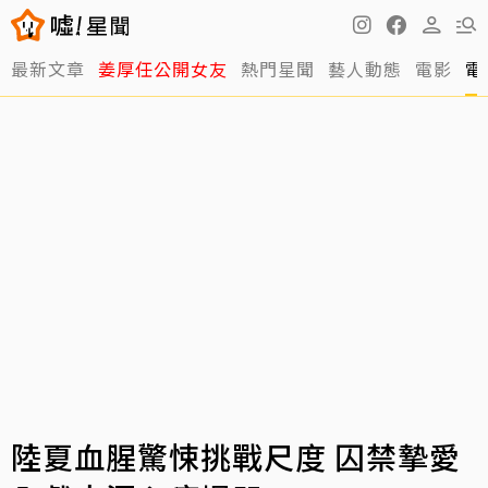
最新文章
姜厚任公開女友
熱門星聞
藝人動態
電影
電
陸夏血腥驚悚挑戰尺度 囚禁摯愛