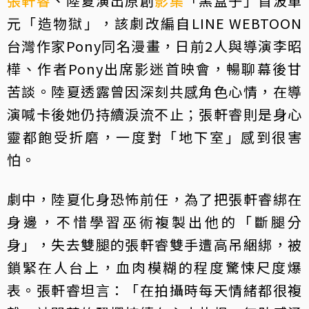
張軒睿
、陸夏演出原創
影集
「黑盒子」首波單
元「造物獄」，該劇改編自LINE WEBTOON
台灣作家Pony同名漫畫，日前2人與導演李昭
樺、作者Pony出席影迷首映會，暢聊幕後甘
苦談。陸夏透露曾因深刻共感角色心情，在導
演喊卡後她仍持續淚流不止；張軒睿則是身心
靈都飽受折磨，一度對「地下室」感到很害
怕。
劇中，陸夏化身恐怖前任，為了把張軒睿綁在
身邊，不惜學習巫術複製出他的「斷腿分
身」，失去雙腿的張軒睿雙手遭高吊綑綁，被
鎖緊在人台上，血肉模糊的程度驚悚尺度爆
表。張軒睿坦言：「在拍攝時每天情緒都很複