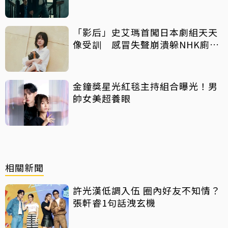
「影后」史艾瑪首闖日本劇組天天
像受訓 感冒失聲崩潰躲NHK廁所
痛哭
金鐘獎星光紅毯主持組合曝光！男
帥女美超養眼
相關新聞
許光漢低調入伍 圈內好友不知情？
張軒睿1句話洩玄機