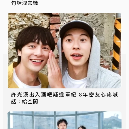
句話洩玄機
許光漢出入酒吧疑違軍紀 8年密友心疼喊
話：給空間