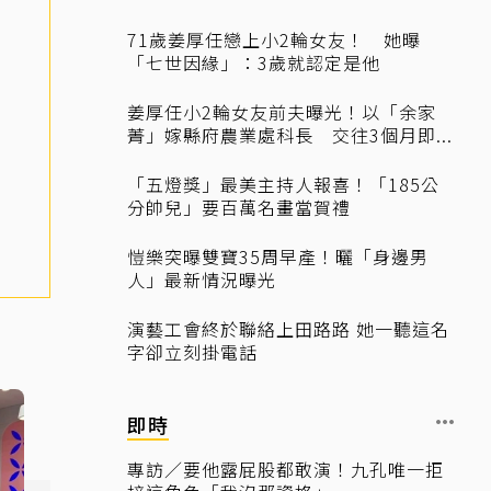
71歲姜厚任戀上小2輪女友！ 她曝
「七世因緣」：3歲就認定是他
姜厚任小2輪女友前夫曝光！以「余家
菁」嫁縣府農業處科長 交往3個月即...
「五燈獎」最美主持人報喜！「185公
分帥兒」要百萬名畫當賀禮
愷樂突曝雙寶35周早產！曬「身邊男
人」最新情況曝光
演藝工會終於聯絡上田路路 她一聽這名
字卻立刻掛電話
即時
專訪／要他露屁股都敢演！九孔唯一拒