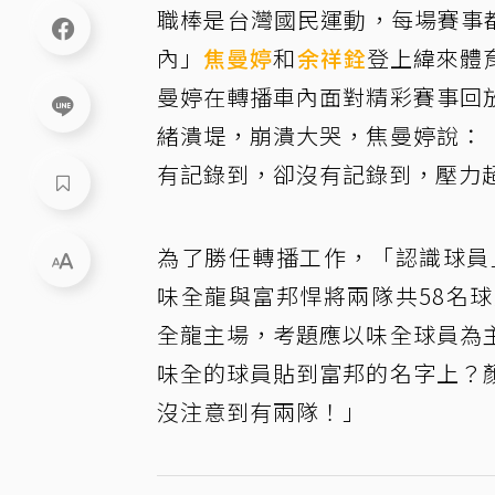
職棒是台灣國民運動，每場賽事都
內」
焦曼婷
和
余祥銓
登上緯來體
曼婷在轉播車內面對精彩賽事回
緒潰堤，崩潰大哭，焦曼婷說：
有記錄到，卻沒有記錄到，壓力
為了勝任轉播工作，「認識球員
味全龍與富邦悍將兩隊共58名
全龍主場，考題應以味全球員為
味全的球員貼到富邦的名字上？
沒注意到有兩隊！」