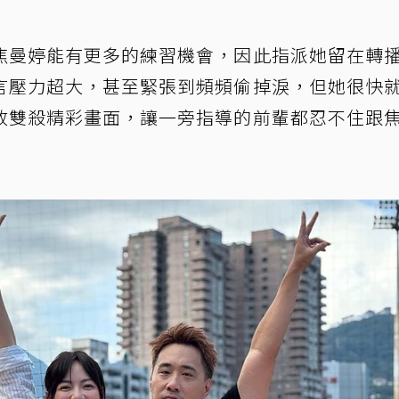
焦曼婷能有更多的練習機會，因此指派她留在轉
言壓力超大，甚至緊張到頻頻偷掉淚，但她很快
放雙殺精彩畫面，讓一旁指導的前輩都忍不住跟