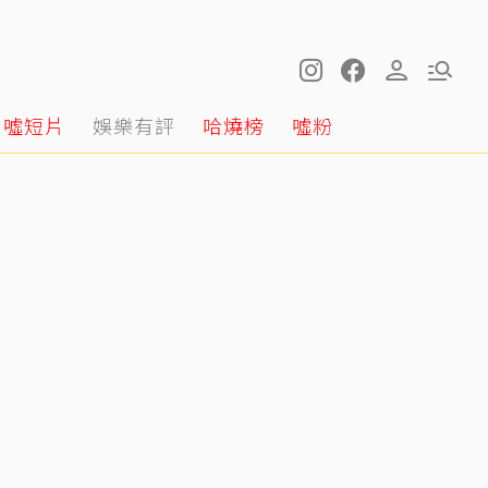
噓短片
娛樂有評
哈燒榜
噓粉