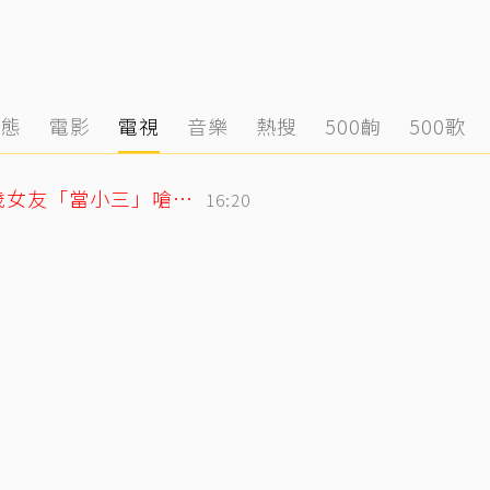
動態
電影
電視
音樂
熱搜
500齣
500歌
姜厚任護愛12點聲明重砲反擊！駁小24歲女友「當小三」嗆：講三小？
16:20