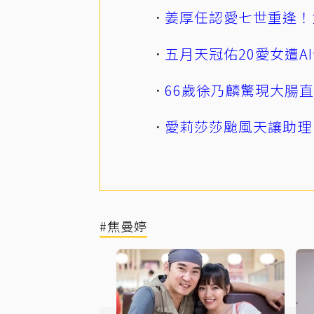
姜厚任認愛七世重逢！
五月天冠佑20愛女遭
66歲徐乃麟驚現大腸
愛莉莎莎颱風天讓助理
#焦曼婷