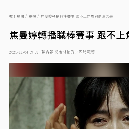
噓！星聞
電視
焦曼婷轉播職棒賽事 跟不上焦慮到崩潰大哭
焦曼婷轉播職棒賽事 跟不上
聯合報 記者林怡秀／即時報導
2025-11-04 09:58