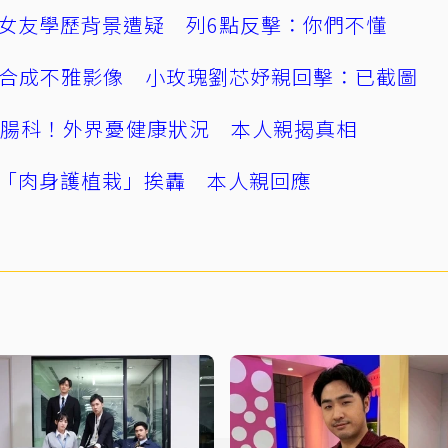
女友學歷背景遭疑 列6點反擊：你們不懂
AI合成不雅影像 小玫瑰劉芯妤親回擊：已截圖
直腸科！外界憂健康狀況 本人親揭真相
「肉身護植栽」挨轟 本人親回應