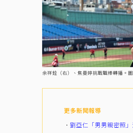
余祥銓（右）、焦曼婷挑戰職棒轉播。圖／
更多新聞報導
劉亞仁「男男親密照」