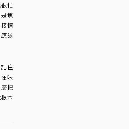
代很忙
別是焦
直接情
者應該
內記住
為在味
什麼把
我根本