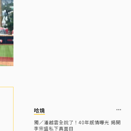
哈燒
獨／潘越雲全說了！40年感情曝光 揭開
李宗盛私下真面目