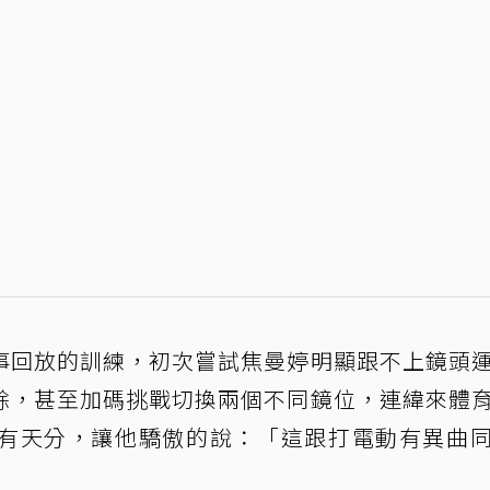
事回放的訓練，初次嘗試焦曼婷明顯跟不上鏡頭
餘，甚至加碼挑戰切換兩個不同鏡位，連緯來體
有天分，讓他驕傲的說：「這跟打電動有異曲