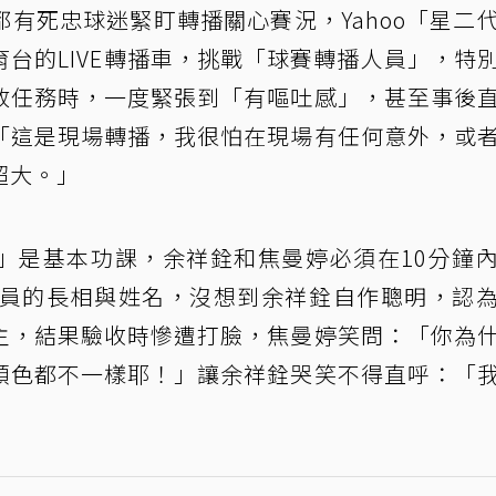
有死忠球迷緊盯轉播關心賽況，Yahoo「星二
育台的LIVE轉播車，挑戰「球賽轉播人員」，特
放任務時，一度緊張到「有嘔吐感」，甚至事後
「這是現場轉播，我很怕在現場有任何意外，或
超大。」
」是基本功課，余祥銓和焦曼婷必須在10分鐘
球員的長相與姓名，沒想到余祥銓自作聰明，認
主，結果驗收時慘遭打臉，焦曼婷笑問：「你為
顏色都不一樣耶！」讓余祥銓哭笑不得直呼：「