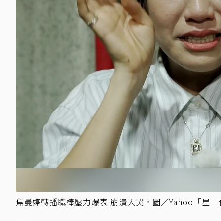
焦曼婷轉播職棒壓力爆表 崩潰大哭。圖／Yahoo「星