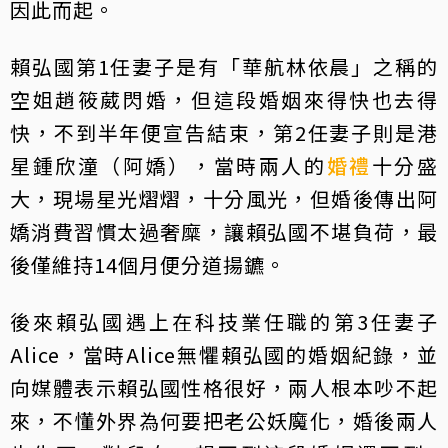
因此而起。
賴弘國第1任妻子是有「華航林依晨」之稱的
空姐趙筱葳閃婚，但這段婚姻來得快也去得
快，不到半年便宣告結束，第2任妻子則是港
星鍾欣潼（阿嬌），當時兩人的
婚禮
十分盛
大，現場星光熠熠，十分風光，但婚後傳出阿
嬌消費習慣太過奢糜，讓賴弘國不堪負荷，最
後僅維持14個月便分道揚鑣。
後來賴弘國遇上在科技業任職的第3任妻子
Alice，當時Alice無懼賴弘國的婚姻紀錄，並
向媒體表示賴弘國性格很好，兩人根本吵不起
來，不懂外界為何要把老公妖魔化，婚後兩人