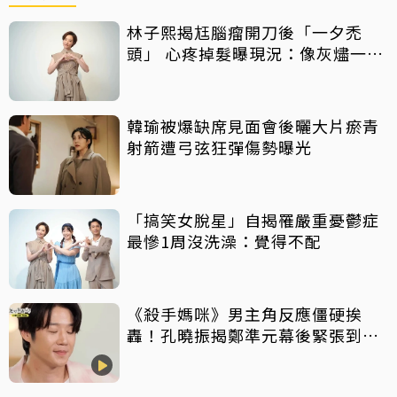
林子熙揭尪腦瘤開刀後「一夕禿
頭」 心疼掉髮曝現況：像灰燼一直
飛走
韓瑜被爆缺席見面會後曬大片瘀青
射箭遭弓弦狂彈傷勢曝光
「搞笑女脫星」自揭罹嚴重憂鬱症
最慘1周沒洗澡：覺得不配
《殺手媽咪》男主角反應僵硬挨
轟！孔曉振揭鄭準元幕後緊張到
吐 評論家開砲：積極一點