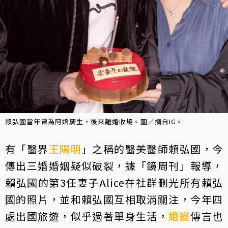
賴弘國當年曾為阿嬌慶生，後來離婚收場。圖／摘自IG。
有「醫界
王陽明
」之稱的醫美醫師賴弘國，今
傳出三婚婚姻疑似破裂，據「鏡周刊」報導，
賴弘國的第3任妻子Alice在社群刪光所有賴弘
國的照片，並和賴弘國互相取消關注，今年四
處出國旅遊，似乎過著單身生活，
婚變
傳言也