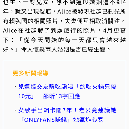
也生下一對兒女，想不到這段婚姻還不到4
年，就又出現裂痕，Alice被發現社群已刪光所
有賴弘國的相關照片，夫妻倆互相取消關注，
Alice在社群發了到處旅行的照片，4月更寫
下：「從今天開始的每一天都只會越來越
好。」令人懷疑兩人婚姻是否已經生變。
更多新聞報導
兒遭控交友騙吃騙喝「約吃火鍋只帶
10元」 邵昕13字回應
女歌手出輯卡關7年！老公竟建議她
「ONLYFANS賺錢」她氣炸心寒