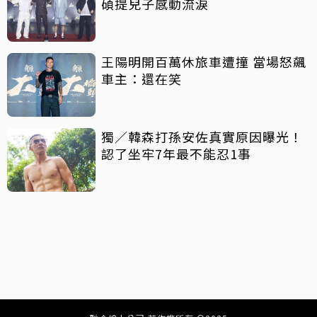
碩提兒子感動流淚
王陽明開百萬休旅車遭撞 當場怒飆
車主：還在笑
獨／韓森打孫安佐真實原因曝光！
認了坐牢7年最不能忍1事