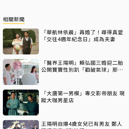
相關新聞
「華航林依晨」再婚了！尋得真愛
「交往4週年紀念日」成為夫妻
「醫界王陽明」賴弘國三婚迎二胎
公開寶寶性別趴「戳破氣球」那一
刻
「大唐第一男模」專交影帝朋友 現
蹤大咖男星店
王陽明自爆4歲女兒已有男友 鄭人