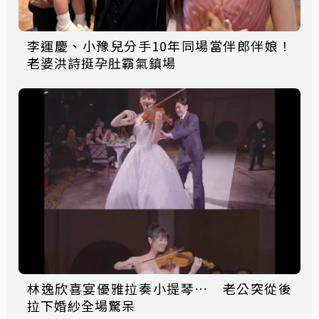
李運慶、小豫兒分手10年同場當伴郎伴娘！
老婆洪詩挺孕肚霸氣鎮場
林逸欣喜宴優雅拉奏小提琴… 老公突從後
拉下婚紗全場驚呆