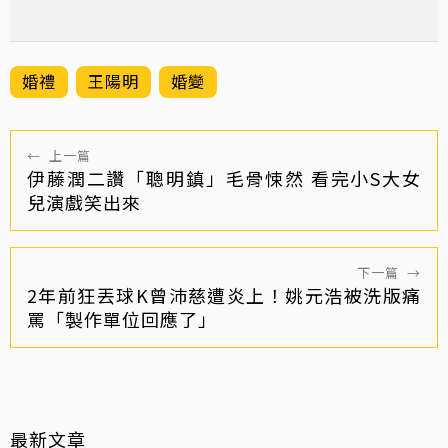
婚禮
王陽明
婚變
←
上一篇
伊藤潤二讚「聰明鎮」毛骨悚然 看完小S大女
兒演戲笑出來
下一篇
→
2年前狂丟球K曾沛慈遭炎上！姚元浩被洗版痛
罵「製作單位回應了」
最新文章