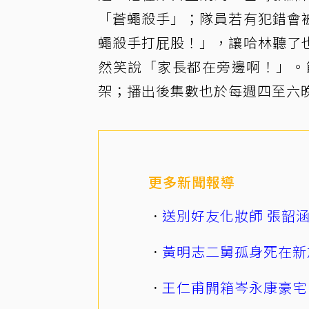
「蒼蠅殺手」；隊員若有犯錯會
蠅殺手打屁股！」，讓哈林聽了
然笑說「家長都在旁邊啊！」。
架；播出後集數也於每週四至六
更多新聞報導
送別好友化妝師 張韶
黃明志二舅孤身死在新
王仁甫開箱岑永康豪宅