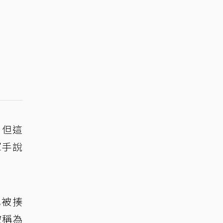
，但這
揮手說
也被揍
被稱為