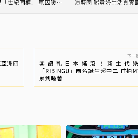
慶「世紀同框」 原因暖哭
演藝圈 曝貴婦生活真實
網友
下一
聚亞洲四
客語軋日本搖滾！新生代
「RIBINGU」團名誕生超中二 首拍M
累到睡著