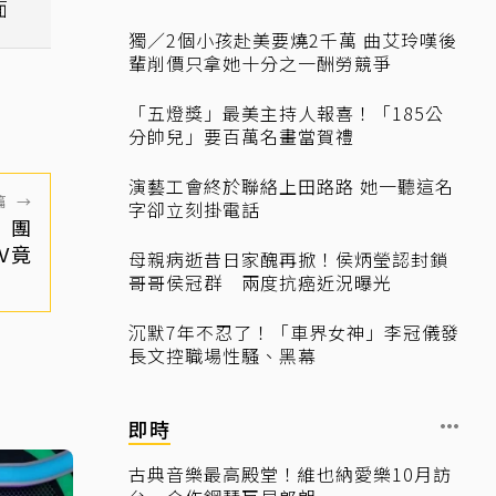
面
獨／2個小孩赴美要燒2千萬 曲艾玲嘆後
輩削價只拿她十分之一酬勞競爭
「五燈獎」最美主持人報喜！「185公
分帥兒」要百萬名畫當賀禮
演藝工會終於聯絡上田路路 她一聽這名
篇
→
字卻立刻掛電話
樂團
V竟
母親病逝昔日家醜再掀！侯炳瑩認封鎖
哥哥侯冠群 兩度抗癌近況曝光
沉默7年不忍了！「車界女神」李冠儀發
長文控職場性騷、黑幕
即時
古典音樂最高殿堂！維也納愛樂10月訪