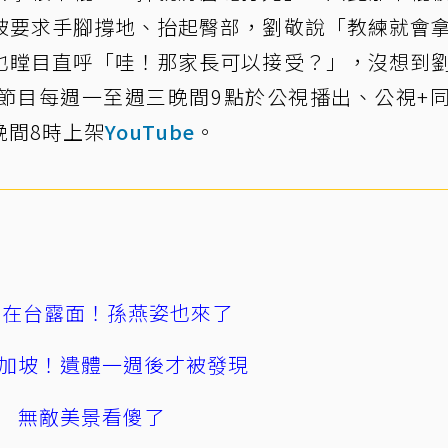
被要求手腳撐地、抬起臀部，劉敬說「教練就會
也瞠目直呼「哇！那家長可以接受？」，沒想到
節目每週一至週三晚間9點於公視播出、公視+
晚間8時上架
YouTube
。
涵在台露面！孫燕姿也來了
加坡！遺體一週後才被發現
 無敵美景看傻了