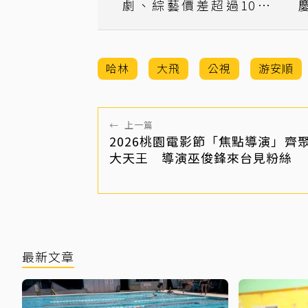
劇、綜藝價差超過10倍
哈林節目面臨斷炊
哈林
大飛
公視
游安順
←
上一篇
2026桃園電影節「焦點導演」齊
大天王 導演巫俊鋒來台見粉絲
最新文章