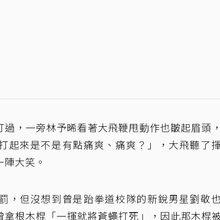
打過，一旁林予晞看著大飛鞭甩動作也皺起眉頭
打起來是不是有點痛爽、痛爽？」，大飛聽了
一陣大笑。
罰，但沒想到曾是跆拳道校隊的新銳男星劉敬
曾拿根木棍「一揮就將蒼蠅打死」，因此那木棍