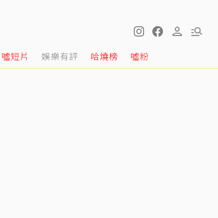
噓短片
娛樂有評
哈燒榜
噓粉