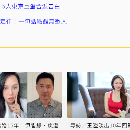
幕！5人東京巨蛋含淚告白
」定律！一句話點醒無數人
離婚15年！伊能靜、庾澄
專訪／王瀅淡出10年回