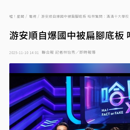
噓！星聞
電視
游安順自爆國中被扁腳底板 哈林驚問：滿清十大學校
游安順自爆國中被扁腳底板 
聯合報 記者林怡秀／即時報導
2025-11-10 14:01