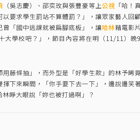
飛
（吳志慶）、邵奕玫與張豐豪等上
公視
「哈！
可以要求學生罰站不算體罰？」，讓眾家藝人回
己曾「國中逃課就被扁腳底板」，讓
哈林
藉電影
大學校吧？」，節目內容將在明（11/11）晚
師用藤條抽」，而外型是「好學生款」的林予晞
鞭揮下來瞬間，「你手要下去一下」，邊說邊笑
哈林睜大眼說「妳也被打過啊」？