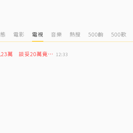
動態
電影
電視
音樂
熱搜
500齣
500歌
蕭敬騰日料店遭房東大漲租！月租15萬飆23萬 談妥20萬竟臨時反悔不續租
12:33