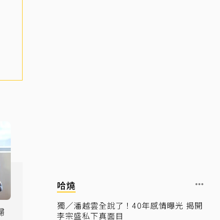
哈燒
獨／潘越雲全說了！40年感情曝光 揭開
歸
李宗盛私下真面目