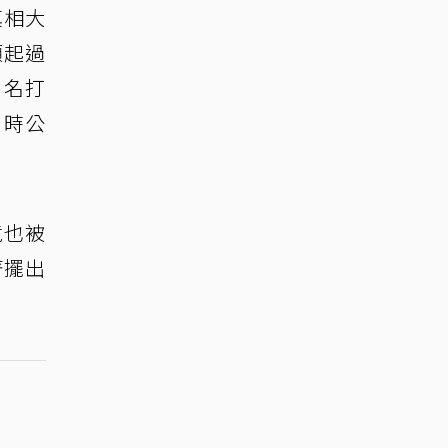
真相大
顧起過
片名打
9時公
竟也被
著擺出