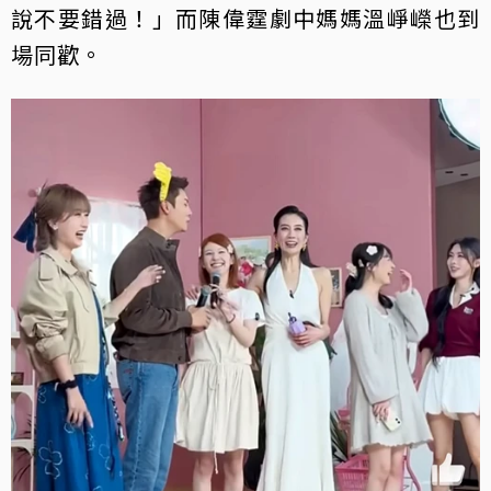
說不要錯過！」而陳偉霆劇中媽媽溫崢嶸也到
場同歡。