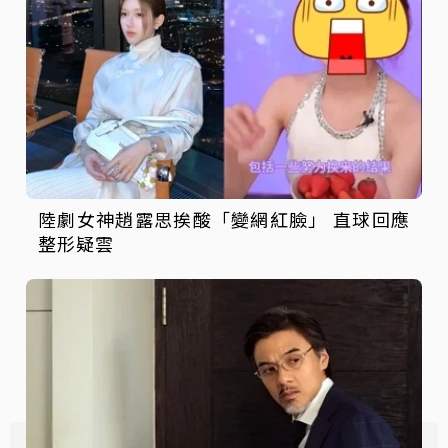
陸劇女神趙露思挨酸「變網紅臉」 直球回應
整形疑雲