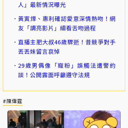
人」最新情況曝光
黃寅燁、惠利確認愛意深情熱吻！網
友「調亮影片」細看舌吻過程
直播主肥大叔46歲驟逝！昔競爭對手
丟丟妹留言哀悼
29歲男偶像「寵粉」誤觸法遭警約
談！公開露面呼籲遵守法規
#陳偉霆