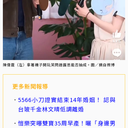
陳偉霆（左）拿著襪子開玩笑問趙露思能否抽成。圖／摘自微博
更多新聞報導
5566小刀證實結束14年婚姻！ 認與
台玻千金林文晴低調離婚
愷樂突曝雙寶35周早產！曬「身邊男