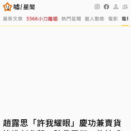
最新文章
5566小刀離婚
熱門星聞
藝人動態
電影
電
趙露思「許我耀眼」慶功兼賣貨