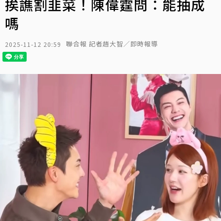
挨譙割韭菜！陳偉霆問：能抽成
嗎
聯合報 記者趙大智／即時報導
2025-11-12 20:59