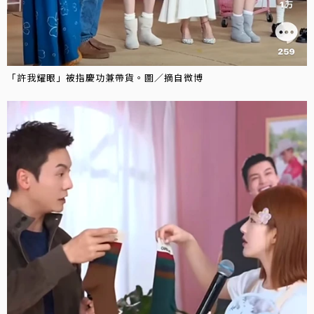
「許我耀眼」被指慶功兼帶貨。圖／摘自微博