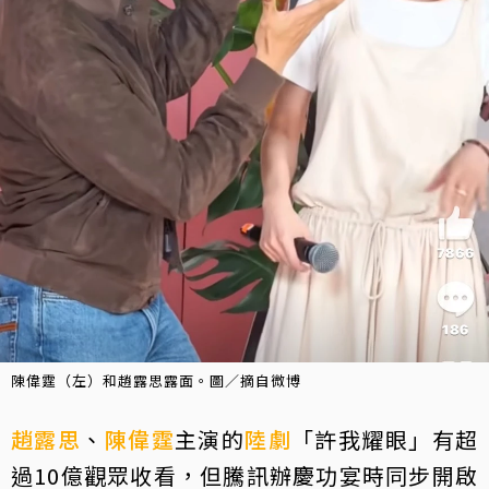
陳偉霆（左）和趙露思露面。圖／摘自微博
趙露思
、
陳偉霆
主演的
陸劇
「許我耀眼」有超
過10億觀眾收看，但騰訊辦慶功宴時同步開啟