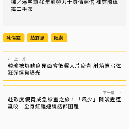
獨／潘宇謙40年前勞力士身價翻倍 卻穿陳偉
霆二手衣
陳偉霆
趙露思
陸劇
←
上一篇
韓瑜被爆缺席見面會後曬大片瘀青 射箭遭弓弦
狂彈傷勢曝光
下一篇
→
赴歐度假竟成急診室之旅！「風少」陳浚霆遭
蟲咬 全身紅腫連說話都困難