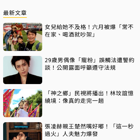
最新文章
女兒給她不及格！六月被爆「常不
在家、喝酒就吵架」
29歲男偶像「寵粉」誤觸法遭警約
談！公開露面呼籲遵守法規
「神之鄉」民視將播出！林玟誼憶
繞境：像真的走完一趟
張凌赫親王楚然嘴好嘟！「這一秒
過火」人夫魅力爆發