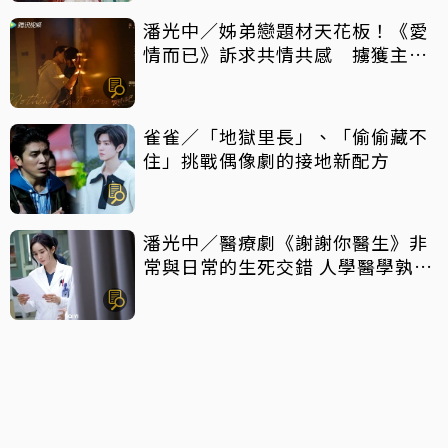
潘光中／姊弟戀題材天花板！《愛
情而已》訴求共情共感 擄獲主力
觀眾芳心
雀雀／「地獄里長」、「偷偷藏不
住」挑戰偶像劇的接地新配方
潘光中／醫療劇《謝謝你醫生》非
常與日常的生死交錯 人學醫學孰輕
孰重