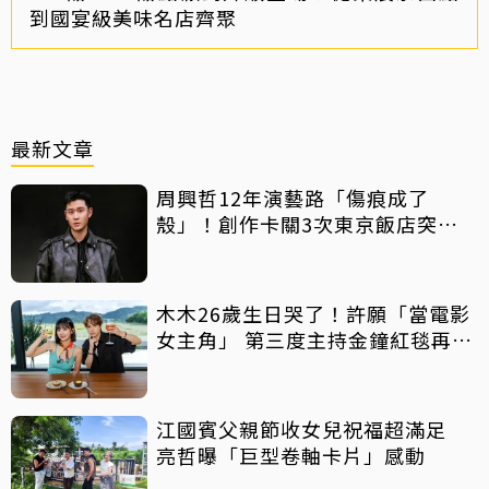
到國宴級美味名店齊聚
最新文章
周興哲12年演藝路「傷痕成了
殼」！創作卡關3次東京飯店突找
回靈感
木木26歲生日哭了！許願「當電影
女主角」 第三度主持金鐘紅毯再喊
話
江國賓父親節收女兒祝福超滿足
亮哲曝「巨型卷軸卡片」感動