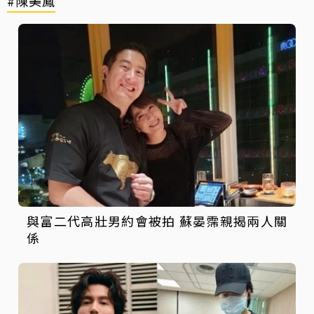
#陳美鳳
與富二代高壯男約會被拍 蘇晏霈親揭兩人關
係