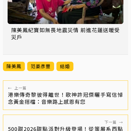
陳美鳳紀寶如無畏地震災情 前進花蓮送暖受
災戶
陳美鳳
范姜彥豐
結婚
←
上一篇
港樂傳奇黎彼得離世！歌神許冠傑曬手寫信悼
念黃金搭檔：音樂路上感恩有您
下一篇
→
500甜2026甜點派對升級登場！從策展系西點