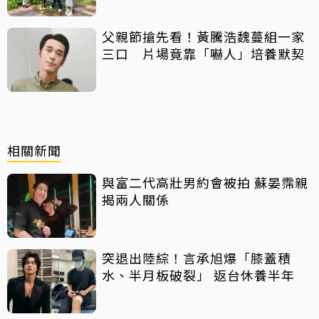
父親節搶先看！黃騰浩魏蔓組一家
三口 片場竟靠「嚇人」培養默契
相關新聞
與富二代高壯男約會被拍 蘇晏霈親
揭兩人關係
突退出陸綜！言承旭爆「膝蓋積
水、半月板破裂」 返台休養半年