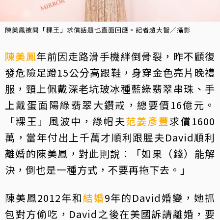
陳美鳳被問「粿王」求償話題也直面回應。記者趙大智／攝影
陳美鳳
年前因走路滑手機絆倒骨裂，昨不顧復
發危險足蹬15公分高跟鞋，身穿金色亮片晚禮
服，頸上佩戴深老坑玻冰種藍綠翡翠串珠、手
上戴蛋面陽綠翡翠大鑽戒，總要價16億元。
「粿王」風波中，綠帽夫
范姜彥豐
求償1600
萬，當年付出上千萬才順利跟腥夫David順利
離婚的陳美鳳，對此則說：「如果（錢）能解
決，倒也是一種方式，不要再拖下去。」
陳美鳳2012年和
結婚
9年的David婚變，她抓
包對方偷吃，David之後在美國訴請離婚，要