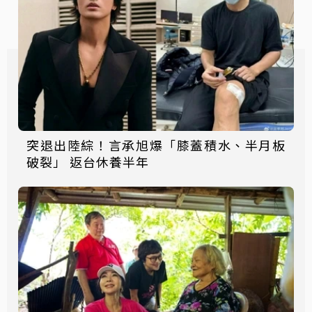
突退出陸綜！言承旭爆「膝蓋積水、半月板
破裂」 返台休養半年