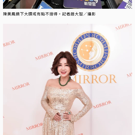
陳美鳳摘下大鑽戒有點不捨得。記者趙大智／攝影