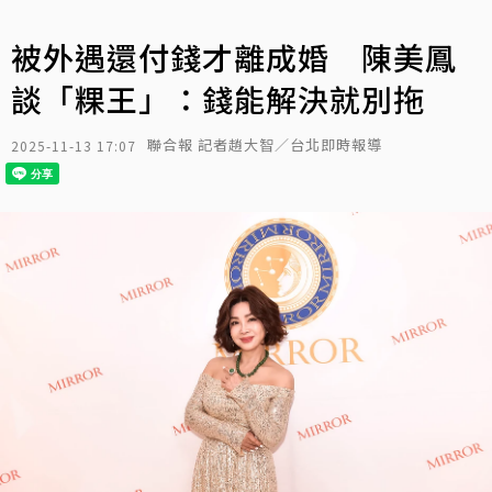
被外遇還付錢才離成婚 陳美鳳
談「粿王」：錢能解決就別拖
聯合報 記者趙大智／台北即時報導
2025-11-13 17:07