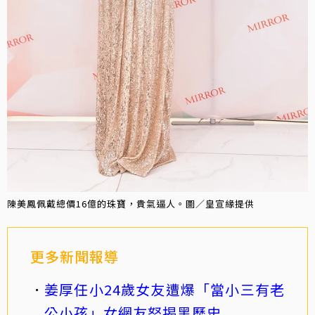
陳美鳳佩戴總價16億的珠寶，貴氣逼人。圖／皇宣緣提供
更多新聞報導
姜厚任小24歲女友遭爆「當小三有老
公小孩」女網友怒揭黑歷史