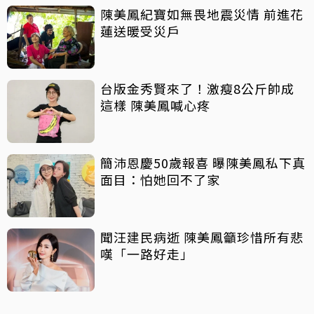
陳美鳳紀寶如無畏地震災情 前進花
蓮送暖受災戶
台版金秀賢來了！激瘦8公斤帥成
這樣 陳美鳳喊心疼
簡沛恩慶50歲報喜 曝陳美鳳私下真
面目：怕她回不了家
聞汪建民病逝 陳美鳳籲珍惜所有悲
嘆「一路好走」