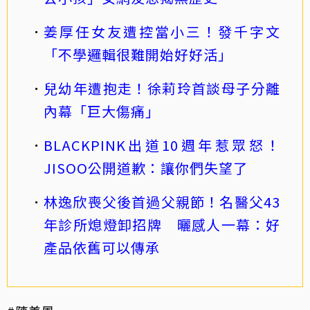
姜厚任女友遭控當小三！發千字文
「不學邏輯很難開始好好活」
兒幼年遭抱走！徐莉玲首談母子分離
內幕「巨大傷痛」
BLACKPINK出道10週年惹眾怒！
JISOO公開道歉：讓你們失望了
林逸欣喪父後首過父親節！名醫父43
年診所熄燈卸招牌 曬感人一幕：好
產品依舊可以傳承