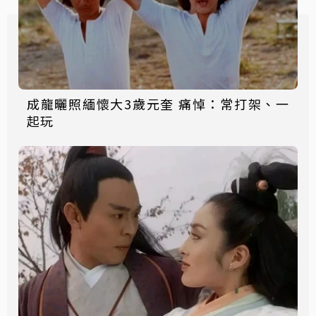
成龍曬照緬懷大3歲元奎 痛悼：常打架、一
起玩