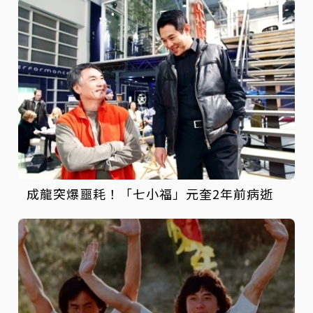
成龍突爆噩耗！「七小福」元奎2年前病逝