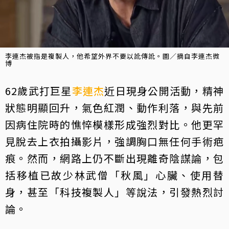
李連杰被指是複製人，他希望外界不要以訛傳訛。圖／摘自李連杰微
博
62歲武打巨星
李連杰
近日現身公開活動，精神
狀態明顯回升，氣色紅潤、動作利落，與先前
因病住院時的憔悴模樣形成強烈對比。他更罕
見脫去上衣拍攝影片，強調胸口無任何手術疤
痕。然而，網路上仍不斷出現離奇陰謀論，包
括移植已故少林武僧「秋風」心臟、使用替
身，甚至「科技複製人」等說法，引發熱烈討
論。