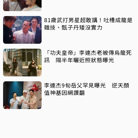
81歲武打男星超敢講！吐槽成龍是
雜技、甄子丹矮沒實力
「功夫皇帝」李連杰老被傳烏龍死
訊 隔半年曬近照狀態曝光
李連杰9旬岳父罕見曝光 逆天顏
值神基因網讚翻