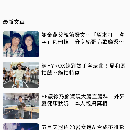
最新文章
謝金燕父親節發文…「原本打一堆
字」卻刪掉 分享豬哥亮歌廳秀歌
曲懷念
練HYROX練到雙手全是繭！夏和熙
拍戲不能拍特寫
66歲徐乃麟驚現大腸直腸科！外界
憂健康狀況 本人親揭真相
五月天冠佑20愛女遭AI合成不雅影