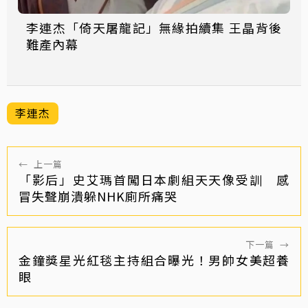
李連杰「倚天屠龍記」無緣拍續集 王晶背後
難產內幕
李連杰
←
上一篇
「影后」史艾瑪首闖日本劇組天天像受訓 感
冒失聲崩潰躲NHK廁所痛哭
下一篇
→
金鐘獎星光紅毯主持組合曝光！男帥女美超養
眼