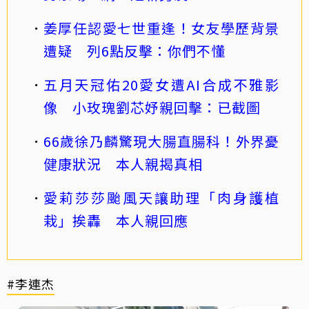
姜厚任認愛七世重逢！女友學歷背景
遭疑 列6點反擊：你們不懂
五月天冠佑20愛女遭AI合成不雅影
像 小玫瑰劉芯妤親回擊：已截圖
66歲徐乃麟驚現大腸直腸科！外界憂
健康狀況 本人親揭真相
愛莉莎莎颱風天讓助理「肉身護植
栽」挨轟 本人親回應
#李連杰