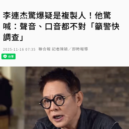
李連杰驚爆疑是複製人！他驚
喊：聲音、口音都不對「籲警快
調查」
聯合報 記者陳穎／即時報導
2025-11-16 07:35