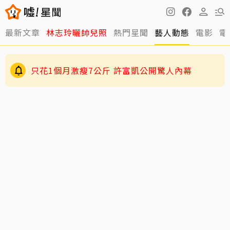
最新文章
林志玲曬帥兒照
熱門星聞
藝人動態
電影
電
只花1個月激瘦7公斤 許富凱公開驚人內幕