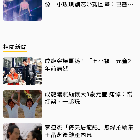
像 小玫瑰劉芯妤親回擊：已截圖
存證
相關新聞
成龍突爆噩耗！「七小福」元奎2
年前病逝
成龍曬照緬懷大3歲元奎 痛悼：常
打架、一起玩
李連杰「倚天屠龍記」無緣拍續集
王晶背後難產內幕