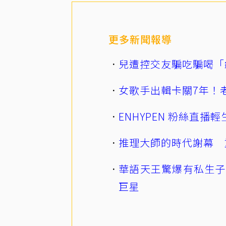
更多新聞報導
兒遭控交友騙吃騙喝「
女歌手出輯卡關7年！老
ENHYPEN 粉絲直
推理大師的時代謝幕 
華語天王驚爆有私生子
巨星