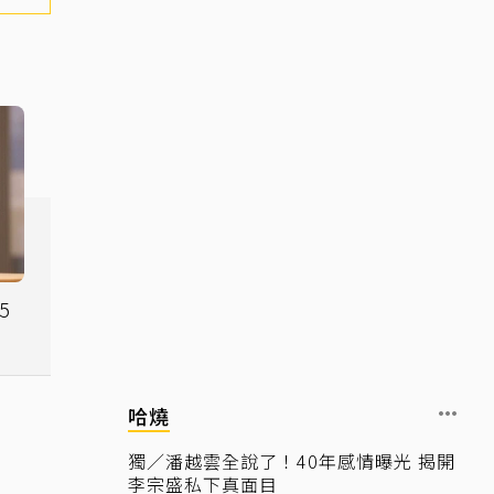
5
讓
哈燒
獨／潘越雲全說了！40年感情曝光 揭開
李宗盛私下真面目