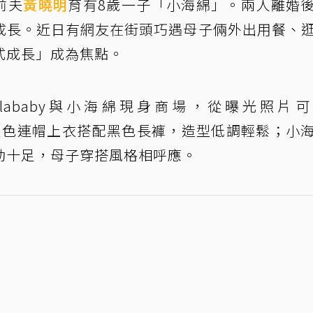
與前夫
黃曉明
育有8歲一子「小海綿」。兩人離婚
成長。近日有網友在街頭巧遇母子倆外出用餐、
式成長」成為焦點。
elababy與小海綿現身商場，從曝光照片
帽、灰色連帽上衣搭配黑色長褲，造型低調輕鬆；小
勁十足，母子穿搭風格相呼應。