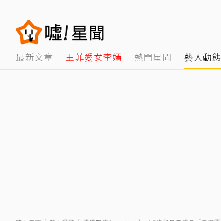
最新文章
王菲愛女李嫣
熱門星聞
藝人動