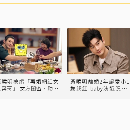
黃曉明被爆「再婚網紅女
黃曉明離婚2年認愛小1
友葉珂」 女方閨密、助理
歲網紅 baby洩近況卻
同洩：已婚
人心疼