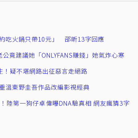
約吃火鍋只帶10元」 邵昕13字回應
公竟建議她「ONLYFANS賺錢」她氣炸心寒
播輕生！疑不堪網路出征惡言走絕路
重溫東野圭吾作品改編影視經典
！陸第一狗仔卓偉曝DNA驗真相 網友瘋猜3字