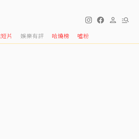
噓短片
娛樂有評
哈燒榜
噓粉