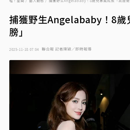
噓！星聞
藝人動態
捕獲野生Angelababy！8歲兒暴風成長「高
捕獲野生Angelababy
膀」
聯合報 記者陳穎／即時報導
2025-11-18 07:04