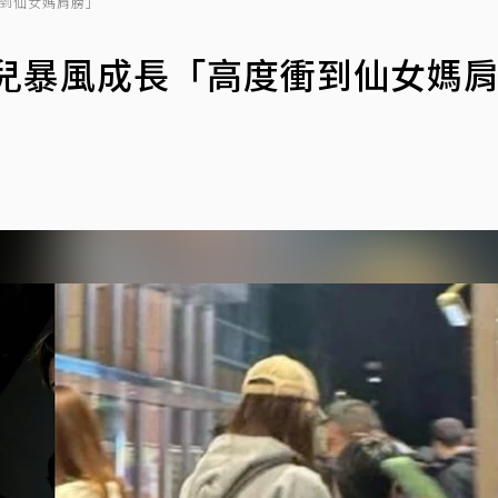
度衝到仙女媽肩膀」
！8歲兒暴風成長「高度衝到仙女媽