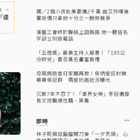
篇
→
獨／2個小孩赴美要燒2千萬 曲艾玲嘆後
「還
輩削價只拿她十分之一酬勞競爭
演藝工會終於聯絡上田路路 她一聽這名
字卻立刻掛電話
「五燈獎」最美主持人報喜！「185公
分帥兒」要百萬名畫當賀禮
母親病逝昔日家醜再掀！侯炳瑩認封鎖
哥哥侯冠群 兩度抗癌近況曝光
沉默7年不忍了！「車界女神」李冠儀發
長文控職場性騷、黑幕
即時
林子熙揭尪腦瘤開刀後「一夕禿頭」 心