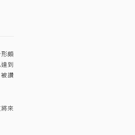
身形頗
已達到
，被讚
道將來