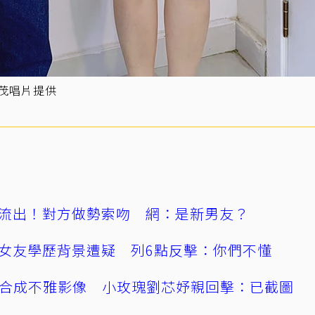
福茂唱片提供
流出！對方做勢索吻 網：是新男友？
女友學歷背景遭疑 列6點反擊：你們不懂
AI合成不雅影像 小玫瑰劉芯妤親回擊：已截圖