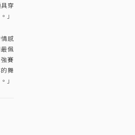
極具穿
』。」
的情感
們最佩
0強賽
妳的舞
刻。」