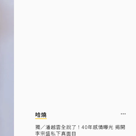
哈燒
獨／潘越雲全說了！40年感情曝光 揭開
李宗盛私下真面目