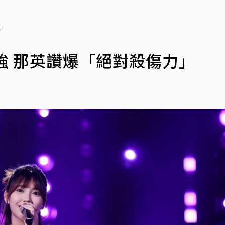
」
強 那英讚爆「絕對殺傷力」