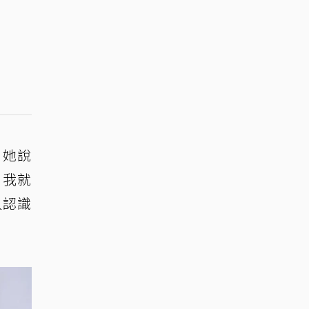
，她說
，我就
人認識