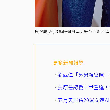
庾澄慶(左)鼓勵陳佩賢享受舞台。圖／
更多新聞報導
劉亞仁「男男親密照」
姜厚任認愛七世重逢！
五月天冠佑20愛女遭