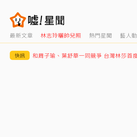
最新文章
林志玲曬帥兒照
熱門星聞
藝人
和周子瑜、葉舒華一同競爭 台灣林莎首
快訊