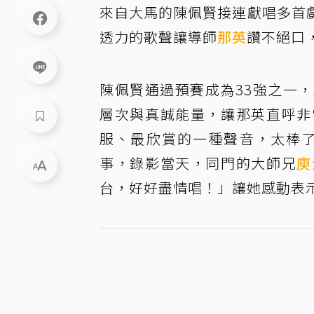
來自大馬的陳佩賢接連獻唱多首
透力的歌聲讓導師
那英
讚不絕口
陳佩賢通過預賽成為33強之一
層次與真誠能量，讓那英直呼非
服、最欣賞的一種聲音，太棒了
事，錄影當天，同門的大師兄
庾
台，好好盡情唱！」讓她感動表