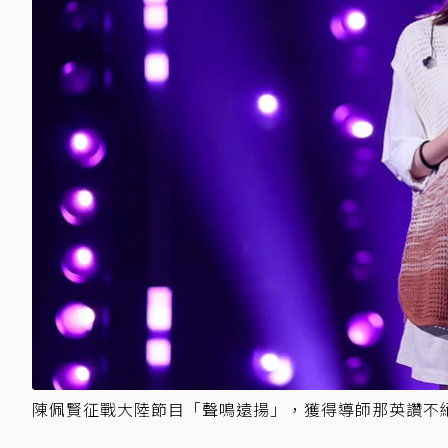
陳佩賢征戰大陸節目「聲鳴遠揚」，獲得導師那英讚不