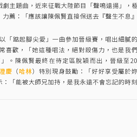
戲劇主題曲，近來征戰大陸節目「聲鳴遠揚」，
，力薦：「應該讓陳佩賢直接保送去『聲生不息
，以「踮起腳尖愛」一曲參加晉級賽，唱出細膩
常喜歡，「她這種唱法，絕對殺傷力，也是我
」。陳佩賢最終在待定區脫穎而出，晉級至2
澄慶
（
哈林
）特別現身鼓勵：「好好享受屬於
示：「能被大師兄加持，是我永遠不會忘記的時