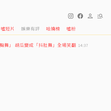
噓短片
娛樂有評
哈燒榜
噓粉
抖胸舞」 胡瓜變成「抖肚舞」全場笑翻
14:37