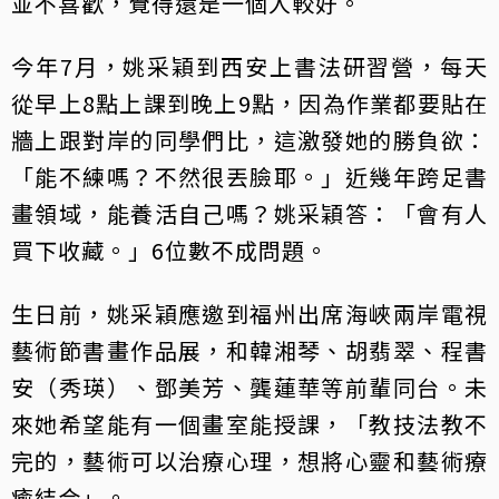
並不喜歡，覺得還是一個人較好。
今年7月，姚采穎到西安上書法研習營，每天
從早上8點上課到晚上9點，因為作業都要貼在
牆上跟對岸的同學們比，這激發她的勝負欲：
「能不練嗎？不然很丟臉耶。」近幾年跨足書
畫領域，能養活自己嗎？姚采穎答：「會有人
買下收藏。」6位數不成問題。
生日前，姚采穎應邀到福州出席海峽兩岸電視
藝術節書畫作品展，和韓湘琴、胡翡翠、程書
安（秀瑛）、鄧美芳、龔蓮華等前輩同台。未
來她希望能有一個畫室能授課，「教技法教不
完的，藝術可以治療心理，想將心靈和藝術療
癒結合」。