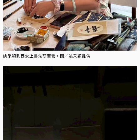
姚采穎到西安上書法研習營。圖／姚采穎提供