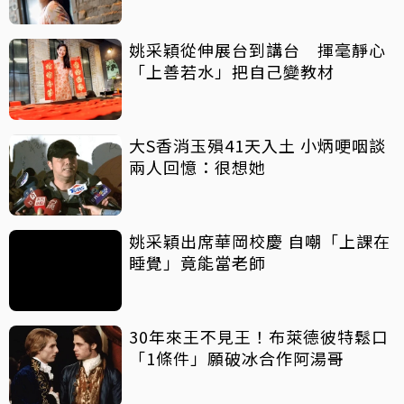
姚采穎從伸展台到講台 揮毫靜心
「上善若水」把自己變教材
大S香消玉殞41天入土 小炳哽咽談
兩人回憶：很想她
姚采穎出席華岡校慶 自嘲「上課在
睡覺」竟能當老師
30年來王不見王！布萊德彼特鬆口
「1條件」願破冰合作阿湯哥