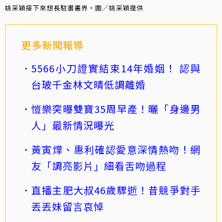
姚采穎接下來想長駐書畫界。圖／姚采穎提供
更多新聞報導
5566小刀證實結束14年婚姻！ 認與
台玻千金林文晴低調離婚
愷樂突曝雙寶35周早產！曬「身邊男
人」最新情況曝光
黃寅燁、惠利確認愛意深情熱吻！網
友「調亮影片」細看舌吻過程
直播主肥大叔46歲驟逝！昔競爭對手
丟丟妹留言哀悼