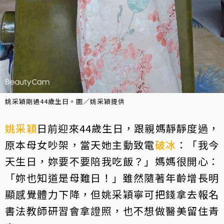
姚采穎剛過44歲生日。圖／姚采穎提供
姚采穎
日前迎來44歲生日，跟親媽靜靜度過，
原本母女吵架，當天她主動致電
破冰
：「我今
天生日，妳要不要陪我吃飯？」媽媽很開心：
「妳也知道是母難日！」雖然隨著年齡增長明
顯感覺體力下降，但姚采穎寧可把錢拿去報名
書法教師研習會拿證照，也不想做醫美留住青