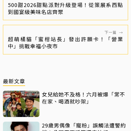
500甜2026甜點派對升級登場！從策展系西點
到國宴級美味名店齊聚
下一篇
→
超萌橘貓「蜜柑站長」發出許願卡！「營業
中」挑戰幸福小夜市
最新文章
女兒給她不及格！六月被爆「常不
在家、喝酒就吵架」
29歲男偶像「寵粉」誤觸法遭警約