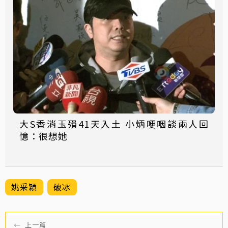
大S香消玉殞41天入土 小炳哽咽談兩人回
憶：很想她
姚采穎
破冰
←
上一篇