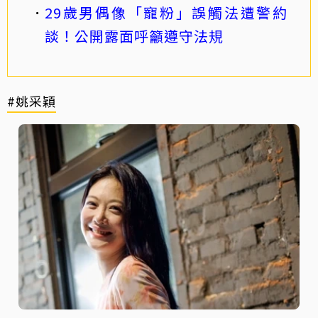
29歲男偶像「寵粉」誤觸法遭警約
談！公開露面呼籲遵守法規
#姚采穎