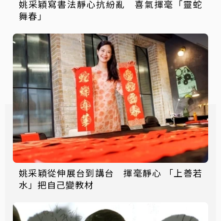
姚采穎寫書法靜心抗紛亂 喜氣揮毫「靈蛇
舞春」
姚采穎從伸展台到講台 揮毫靜心 「上善若
水」把自己變教材