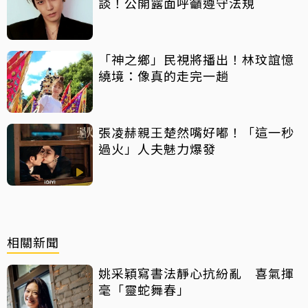
談！公開露面呼籲遵守法規
「神之鄉」民視將播出！林玟誼憶
繞境：像真的走完一趟
張凌赫親王楚然嘴好嘟！「這一秒
過火」人夫魅力爆發
相關新聞
姚采穎寫書法靜心抗紛亂 喜氣揮
毫「靈蛇舞春」