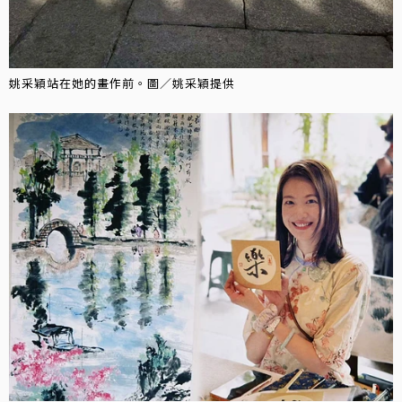
姚采穎站在她的畫作前。圖／姚采穎提供