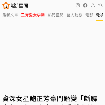
最新文章
王菲愛女李嫣
熱門星聞
藝人動態
電影
電視
資深女星鮑正芳豪門婚變「斷聯