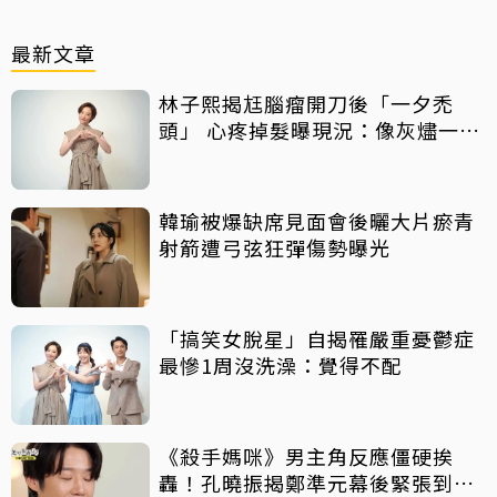
最新文章
林子熙揭尪腦瘤開刀後「一夕禿
頭」 心疼掉髮曝現況：像灰燼一直
飛走
韓瑜被爆缺席見面會後曬大片瘀青
射箭遭弓弦狂彈傷勢曝光
「搞笑女脫星」自揭罹嚴重憂鬱症
最慘1周沒洗澡：覺得不配
《殺手媽咪》男主角反應僵硬挨
轟！孔曉振揭鄭準元幕後緊張到