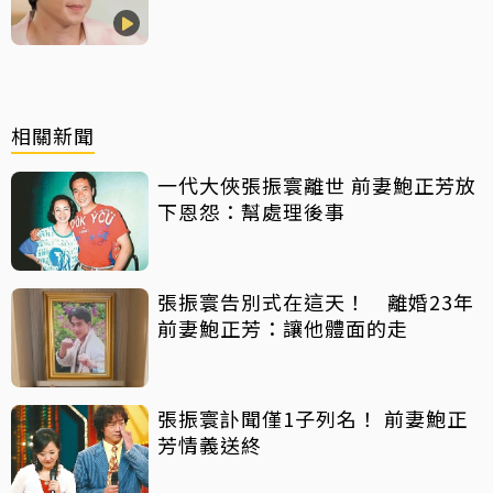
吐 評論家開砲：積極一點
相關新聞
一代大俠張振寰離世 前妻鮑正芳放
下恩怨：幫處理後事
張振寰告別式在這天！ 離婚23年
前妻鮑正芳：讓他體面的走
張振寰訃聞僅1子列名！ 前妻鮑正
芳情義送終