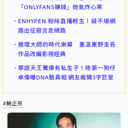
「ONLYFANS賺錢」她氣炸心寒
ENHYPEN 粉絲直播輕生！疑不堪網
路出征惡言走絕路
推理大師的時代謝幕 重溫東野圭吾
作品改編影視經典
華語天王驚爆有私生子！陸第一狗仔
卓偉曝DNA驗真相 網友瘋猜3字巨星
#鮑正芳