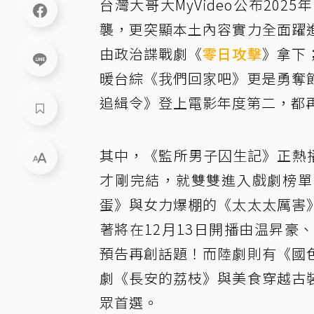
台灣大哥大MyVideo公布20
襲，更突顯本土內容實力全面躍
由政治諜戰劇《
零日攻擊
》拿下
暖台綜《我們回家吧》更是勇奪
追緝令》登上電影年度第二，都
其中，《監所男子囚生記》正熱播
才剛完結，就雙雙進入戲劇榜單前
蛋》與女力爆棚的《太太太厲害
著將在12月13日開播由温昇
預告再創話題！而陸劇則有《國
劇《長安的荔枝》與美食穿越古
眾首選。