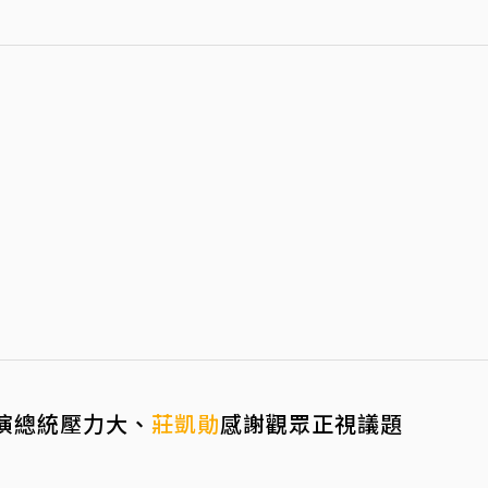
t演總統壓力大、
莊凱勛
感謝觀眾正視議題