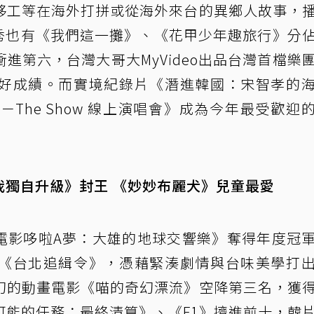
移工等在海外打拼或從海外來台的異鄉人故事，
實境秀也有《我們這一攤》、《花甲少年趣旅行》分
進第六，台灣大哥大MyVideo出品台灣首檔樂
好成績。而實境紀錄片《潛進韓國：宋智孝的
K－The Show 線上演唱會》成為今年最受歡迎
我獨自升級》封王 《妙妙布麗犬》兒童最愛
《電影哆啦A夢：大雄的地球交響樂》奪得年度冠
《台北追緝令》，憑藉緊湊劇情與台味美學打
幻的動畫電影《喵的奇幻漂流》空降第三名，獲
可能的任務：最終清算》、《F1》擠進前十，韓