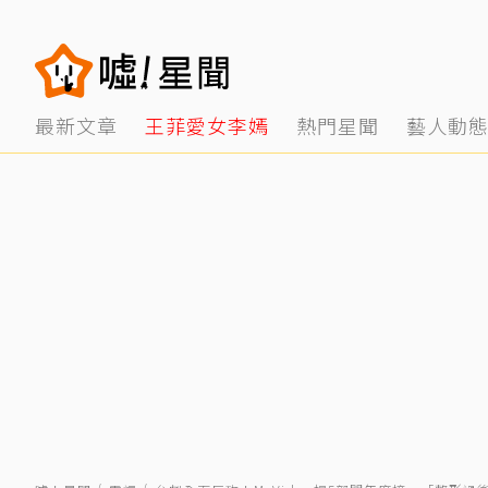
最新文章
王菲愛女李嫣
熱門星聞
藝人動