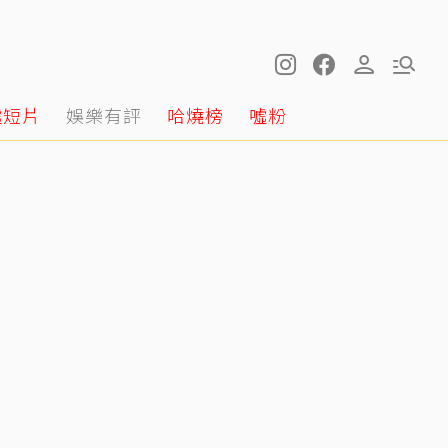
噓短片
娛樂有評
哈燒榜
噓粉