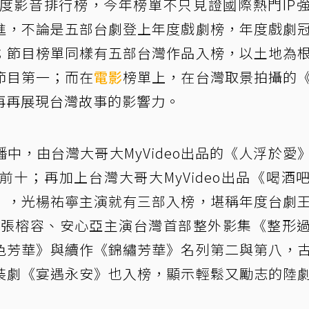
25年度影音排行榜，今年榜單不只見證國際熱門IP
進，不論是五部台劇登上年度戲劇榜，年度戲劇
；節目榜單同樣有五部台灣作品入榜，以土地為
節目第一；而在
電影
榜單上，在台灣取景拍攝的
再再展現台灣故事的影響力。
中，由台灣大哥大MyVideo出品的《人浮於愛
十；再加上台灣大哥大MyVideo出品《喝酒
》，光楊祐寧主演就有三部入榜，堪稱年度台劇
豪、張榕容、安心亞主演台灣首部整外影集《整形
色芳華》與續作《錦繡芳華》名列第二與第八，
裝劇《宴遇永安》也入榜，顯示輕鬆又勵志的陸