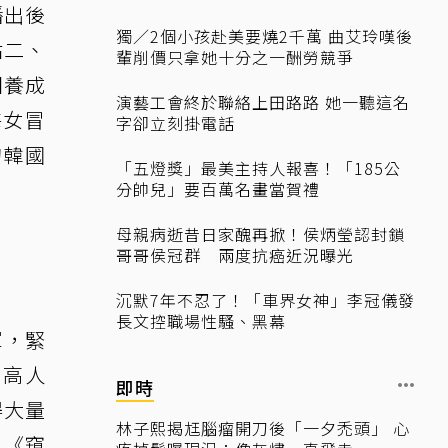
播出後
獨／2個小孩赴美要燒2千萬 曲艾玲嘆後
佔二、
輩削價只拿她十分之一酬勞競爭
團養成
演藝工會終於聯絡上田路路 她一聽這名
海女冒
字卻立刻掛電話
的韓國
「五燈獎」最美主持人報喜！「185公
分帥兒」要百萬名畫當賀禮
母親病逝昔日家醜再掀！侯炳瑩認封鎖
哥哥侯冠群 兩度抗癌近況曝光
沉默7年不忍了！「車界女神」李冠儀發
長文控職場性騷、黑幕
軍，緊
出高人
即時
得大量
林子熙揭尪腦瘤開刀後「一夕禿頭」 心
片《窺