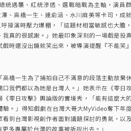
總統遇襲、紅統滲透、選戰暗戰為主軸，演員
杜汶澤、高橋一生、連俞涵、水川麻美等卡司，成
t直呼接演時壓力爆棚，「這題材相當敏感也大膽
，我真的很感謝。」她最印象深刻的一場戲是投
試戲時還沒出鏡就笑出來，被導演提醒『不能笑
「高橋一生為了捕拍自己不滿意的段落主動放棄
開口我們都以為她是台灣人。」她表示在《零日
場《零日攻擊》輿論版的實境秀，「能有這麼大
驗。」得知戲劇在台灣大哥大MyVideo奪下年
眾看到台灣影視創作者面對議題探討的勇氣，以
有更多專屬於台灣的故事被訴說出去。」