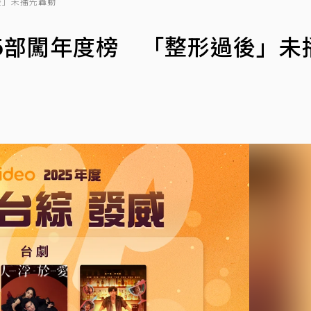
後」未播先轟動
揭5部闖年度榜 「整形過後」未