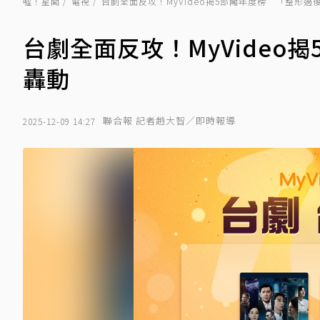
噓！星聞
電視
台劇全面反攻！MyVideo揭5部闖年度榜 「整形過
台劇全面反攻！MyVideo
轟動
聯合報 記者趙大智／即時報導
2025-12-09 14:27