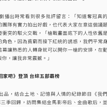
劇播出時常看到很多批評留言：「知道奪冠真
的團隊有實力拍出好戲，也代表大家在意這個議
發衝突的駁火交戰，「槍戰畫面底下的人性依舊
的角色，因為貧窮而接下紅統的誘惑，我們平常
這幕讓熟悉的人轉身就可以開你一槍的安排，在
叛你，讓我非常震撼。」
們回家吧》登頂 台綜五部霸榜
eo出品，結合土地、記憶與人情的紀錄節目《我
第三季回歸，訪問集結金馬影帝后、金曲歌后，