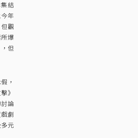
群集結
就今年
，但觀
票所爆
』，但
休假，
攻擊》
的討論
度戲劇
及多元