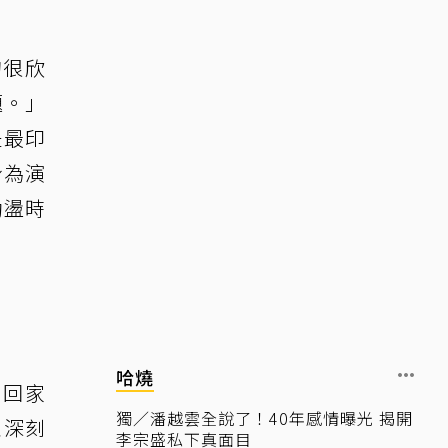
的很欣
題。」
是最印
身為演
動盪時
哈燒
們回家
獨／潘越雲全說了！40年感情曝光 揭開
並深刻
李宗盛私下真面目