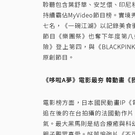
聆聽包含葉舒華、安芝儇、印尼
持續霸佔MyVideo節目榜。
七名，《一碗江湖》以記錄美食衝
節目《樂團祭》也奪下年度第八
險》登上第四，與《BLACKPIN
原創節目。
《哆啦A夢》電影最夯 韓動畫《
電影榜方面，日本國民動畫IP
追在後的在台拍攝的法國動作片
氣。最大黑馬則是結合療癒與科
親子觀眾喜愛。好萊塢強片《不