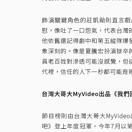
飾演關鍵角色的莊凱勛則直言戲
慰，像吐了一口怨氣，代表台灣
他依舊還記得劇中和第五縱隊爆
象深刻的。像是夏騰宏扮演獄卒
員老百姓對滲透可能沒感覺，但
代裡，信任的人下一秒都可能背
台灣大哥大MyVideo出品《我
節目榜則由台灣大哥大MyVid
吧》登上年度冠軍，今年7月以