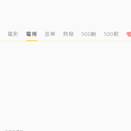
態
電影
電視
音樂
熱搜
500齣
500歌