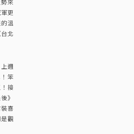
強勢來
冠軍更
根的溫
《台北
》上週
吧！笨
王！接
過後》
古裝喜
劇是觀