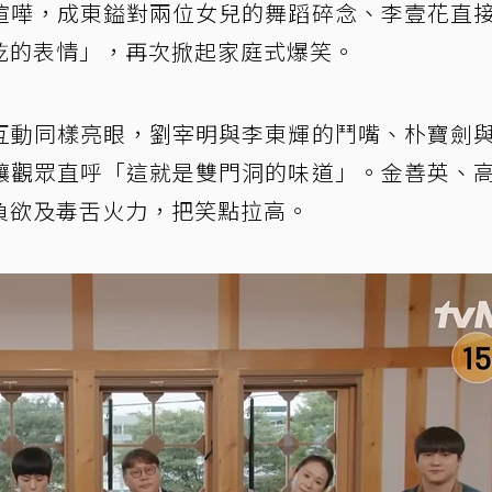
喧嘩，成東鎰對兩位女兒的舞蹈碎念、李壹花直
乾的表情」，再次掀起家庭式爆笑。
互動同樣亮眼，劉宰明與李東輝的鬥嘴、朴寶劍
讓觀眾直呼「這就是雙門洞的味道」。金善英、
負欲及毒舌火力，把笑點拉高。