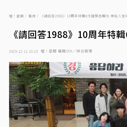
噓！星聞
電視
《請回答1988》10周年特輯6分鐘預告曝光 神秘人
《請回答1988》10周年特
噓！星聞 編輯Shh／綜合報導
2025-12-11 15:25