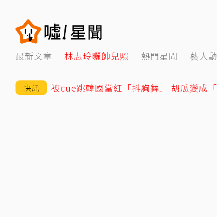
最新文章
林志玲曬帥兒照
熱門星聞
藝人
被cue跳韓國當紅「抖胸舞」 胡瓜變成
快訊