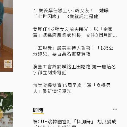
71歲姜厚任戀上小2輪女友！ 她曝
「七世因緣」：3歲就認定是他
姜厚任小2輪女友前夫曝光！以「余家
菁」嫁縣府農業處科長 交往3個月即...
「五燈獎」最美主持人報喜！「185公
分帥兒」要百萬名畫當賀禮
演藝工會終於聯絡上田路路 她一聽這名
字卻立刻掛電話
愷樂突曝雙寶35周早產！曬「身邊男
人」最新情況曝光
即時
被CUE跳韓國當紅「抖胸舞」 胡瓜變成