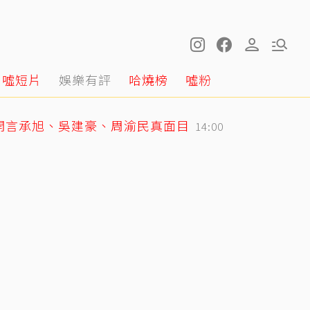
噓短片
娛樂有評
哈燒榜
噓粉
開言承旭、吳建豪、周渝民真面目
14:00