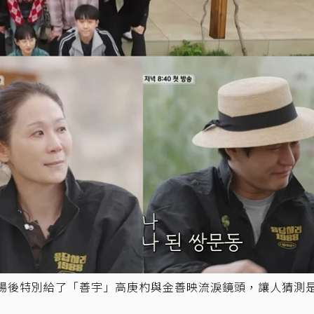
人登場後特別給了「善宇」高庚杓與金善映流淚鏡頭，讓人猜測