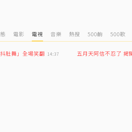
動態
電影
電視
音樂
熱搜
500齣
500歌
「抖肚舞」全場笑翻
五月天阿信不忍了 揭
14:37