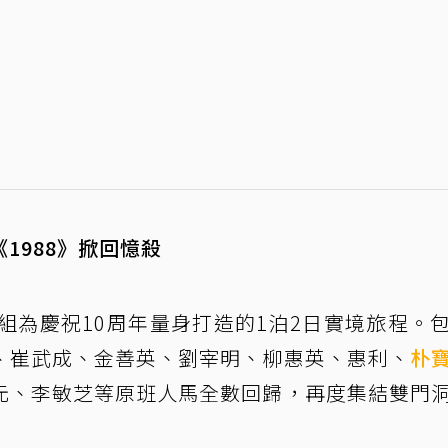
1988》掀回憶殺
》是劇組為慶祝10周年量身打造的1泊2日實境旅程。
、崔武成、金善英、劉宰明、柳惠英、惠利、
朴
元、李敏芝等原班人馬全數回歸，再度集結雙門