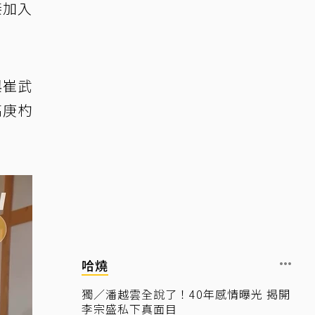
接加入
與崔武
高庚杓
哈燒
獨／潘越雲全說了！40年感情曝光 揭開
李宗盛私下真面目