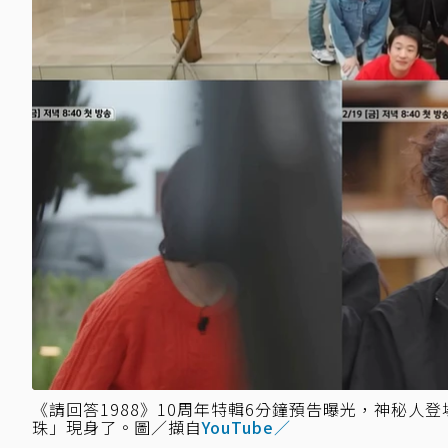
《請回答1988》10周年特輯6分鐘預告曝光，神秘
珠」現身了。圖／擷自
YouTube／