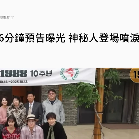
登場噴淚了
輯6分鐘預告曝光 神秘人登場噴