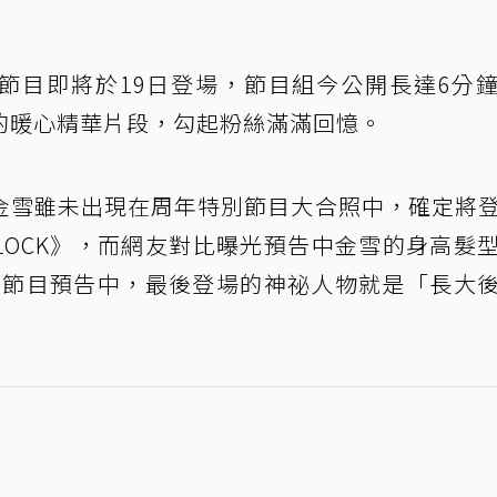
別節目即將於19日登場，節目組今公開長達6分
的暖心精華片段，勾起粉絲滿滿回憶。
金雪雖未出現在周年特別節目大合照中，確定將
E BLOCK》，而網友對比曝光預告中金雪的身高髮
特別節目預告中，最後登場的神祕人物就是「長大