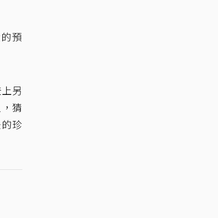
鐘的預
登上另
型，猜
後的珍