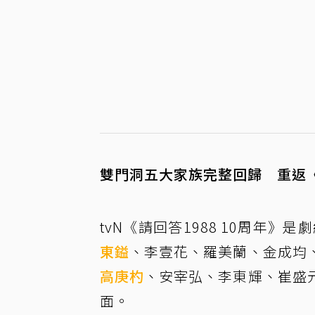
雙門洞五大家族完整回歸 重返《
tvN《請回答1988 10周年
東鎰
、李壹花、羅美蘭、金成均
高庚杓
、安宰弘、李東輝、崔盛
面。