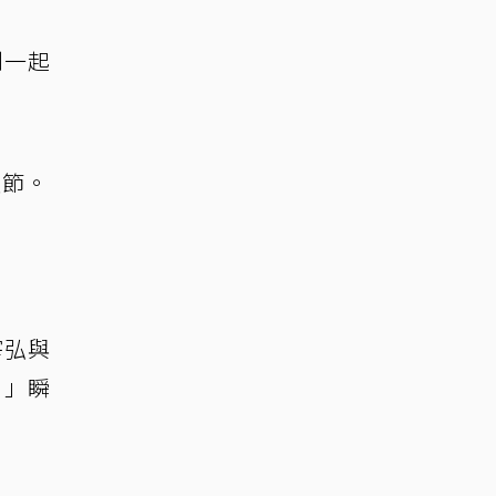
到一起
環節。
宰弘與
？」瞬