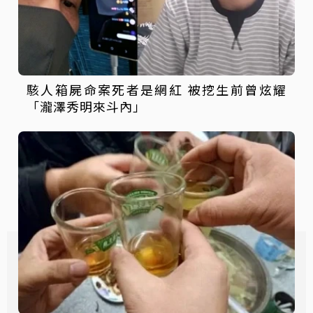
駭人箱屍命案死者是網紅 被挖生前曾炫耀
「瀧澤秀明來斗內」