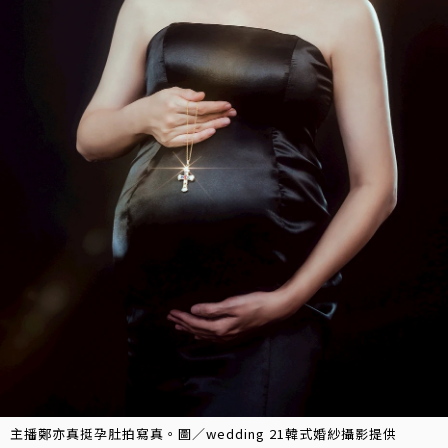
主播鄭亦真挺孕肚拍寫真。圖／wedding 21韓式婚紗攝影提供