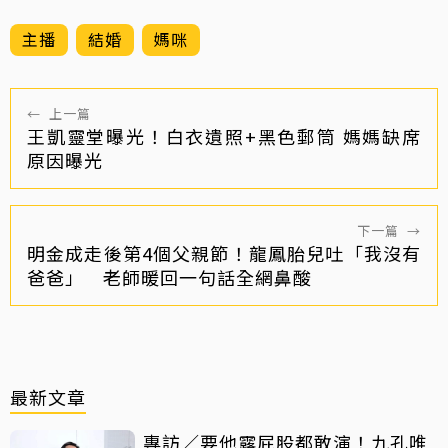
主播
結婚
媽咪
←
上一篇
王凱靈堂曝光！白衣遺照+黑色郵筒 媽媽缺席
原因曝光
下一篇
→
明金成走後第4個父親節！龍鳳胎兒吐「我沒有
爸爸」 老師暖回一句話全網鼻酸
最新文章
專訪／要他露屁股都敢演！九孔唯