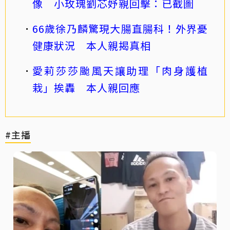
像 小玫瑰劉芯妤親回擊：已截圖
66歲徐乃麟驚現大腸直腸科！外界憂
健康狀況 本人親揭真相
愛莉莎莎颱風天讓助理「肉身護植
栽」挨轟 本人親回應
#主播