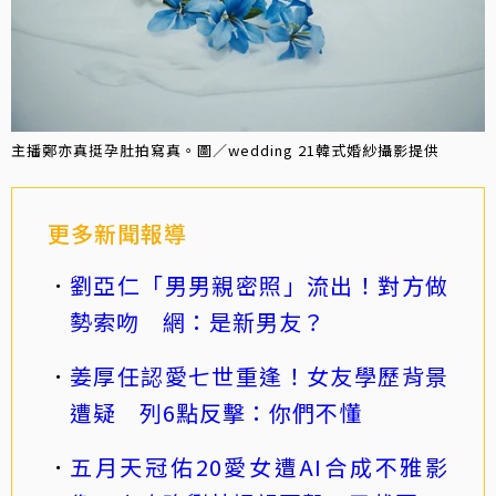
主播鄭亦真挺孕肚拍寫真。圖／wedding 21韓式婚紗攝影提供
更多新聞報導
劉亞仁「男男親密照」流出！對方做
勢索吻 網：是新男友？
姜厚任認愛七世重逢！女友學歷背景
遭疑 列6點反擊：你們不懂
五月天冠佑20愛女遭AI合成不雅影