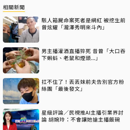
相關新聞
駭人箱屍命案死者是網紅 被挖生前
曾炫耀「瀧澤秀明來斗內」
男主播灌酒直播猝死 昔曾「大口吞
下蝌蚪、老鼠和煙頭...」
扛不住了！丟丟妹前夫告別官方粉
絲團「最後發文」
星級評論／民視推AI主播引業界討
論 胡婉玲：不會讓她搶主播飯碗