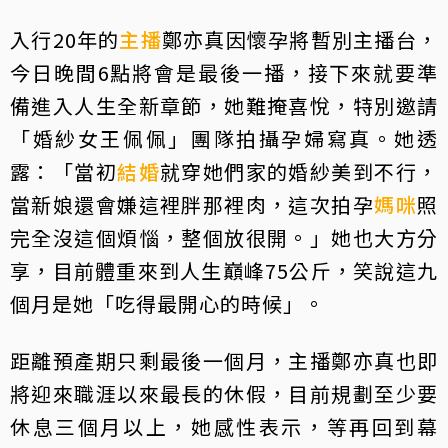
入行20年的
主播
鄭亦真因懷孕將暫別主播台，
今日晚間6點將會是最後一播，接下來就要準
備進入人生全新章節，她難掩喜悅，特別邀請
「婚紗女王佩佩」團隊拍攝孕婦寫真。她透
露：「當初
結婚
就穿她們家的婚紗美到不行，
當新娘還會嫌這裡胖那裡肉，這次拍孕
媽咪
照
完全沒這個煩惱，整個放很開。」她也大方分
享，目前體重來到人生巔峰75公斤，笑說這九
個月是她「吃得最開心的時候」。
距離預產期只剩最後一個月，主播鄭亦真也即
將迎來職涯以來最長的休假，目前規劃至少要
休息三個月以上，她感性表示，等再回到幕