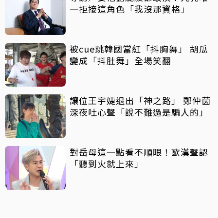
一拒接這角色「我沒那資格」
被cue跳韓國當紅「抖胸舞」 胡瓜
變成「抖肚舞」全場笑翻
讓位王宇婕退出「神之路」 鄭仲茵
深夜吐心聲「說不難過是騙人的」
對岳母這一點看不順眼！歐漢聲認
「聽到火就上來」