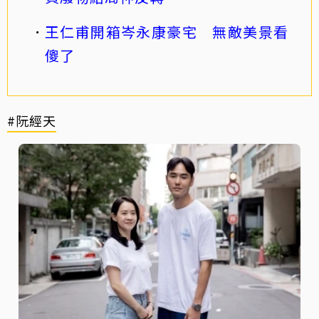
王仁甫開箱岑永康豪宅 無敵美景看
傻了
#阮經天