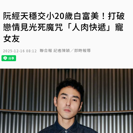
阮經天穩交小20歲白富美！打破
戀情見光死魔咒「人肉快遞」寵
女友
聯合報 記者陳穎／即時報導
2025-12-16 08:12