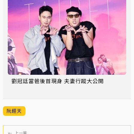
劉冠廷當爸後首現身 夫妻行蹤大公開
阮經天
←
上一篇