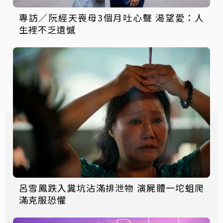
專訪／阮經天喪母3個月吐心聲 渴望愛：人
生裡不乏遺憾
呂雪鳳跌入糞坑沾滿排泄物 演屍體一坨蛆爬
滿克服恐懼