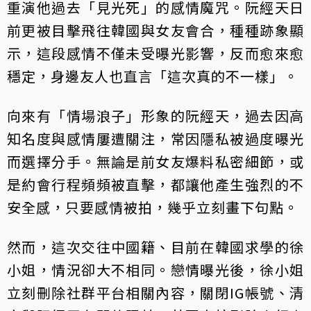
重演他過去「見光死」的感情魔咒。阮經天日
前更被目擊飛往韓國與女友會合，種種跡象顯
示，這段感情不僅未受曝光影響，反而愈來愈
穩定，身邊友人也直言「這次真的不一樣」。
向來有「情場浪子」形象的阮經天，過去因高
知名度與感情屢遭關注，常因隱私被過度曝光
而選擇分手。無論是前女友爆料私密細節，或
是約會行程頻頻被直擊，都讓他產生強烈的不
安全感，只要感情被拍，幾乎立刻畫下句點。
然而，這次交往中國籍、目前在韓國求學的徐
小姐，情況卻大不相同。戀情曝光後，徐小姐
立刻刪除社群平台相關內容，關閉IG帳號、清