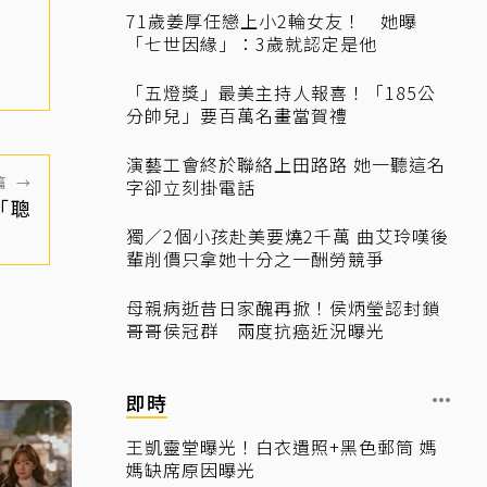
71歲姜厚任戀上小2輪女友！ 她曝
「七世因緣」：3歲就認定是他
「五燈獎」最美主持人報喜！「185公
分帥兒」要百萬名畫當賀禮
演藝工會終於聯絡上田路路 她一聽這名
篇
→
字卻立刻掛電話
「聰
獨／2個小孩赴美要燒2千萬 曲艾玲嘆後
輩削價只拿她十分之一酬勞競爭
母親病逝昔日家醜再掀！侯炳瑩認封鎖
哥哥侯冠群 兩度抗癌近況曝光
即時
王凱靈堂曝光！白衣遺照+黑色郵筒 媽
媽缺席原因曝光