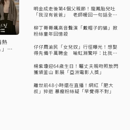
明金成走後第4個父親節！龍鳳胎兒吐
「我沒有爸爸」 老師暖回一句話全
網...
柳丁哥哥飆高音聲演「戴帽子的貓」掀
粉絲童年回憶殺
情熱
仔仔周渝民「女兒奴」行徑曝光！想娶
片」細
得先備千萬聘金 喻虹淵驚呼：比我
爸...
楊紫瓊迎64歲生日！曬丈夫親吻照放閃
獲頒釜山 影展「亞洲電影人獎」
離世前48小時還在直播！網紅「肥大
叔」猝逝 暴瘦粉絲疑「早覺得不對」