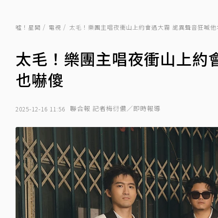
噓！星聞
電視
太毛！樂團主唱夜衝山上約會遇大霧 詭異聲音狂喊他
太毛！樂團主唱夜衝山上約會
也嚇傻
聯合報 記者梅衍儂／即時報導
2025-12-16 11:56