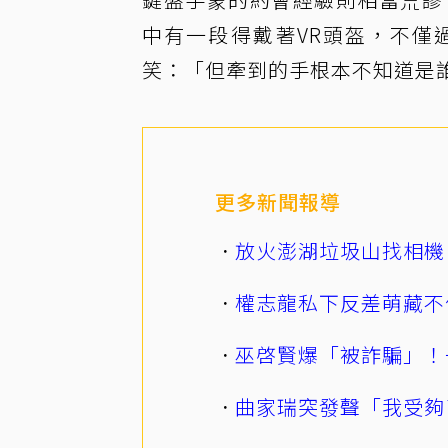
中有一段得戴著VR頭盔，不僅
笑：「但牽到的手根本不知道是
更多新聞報導
放火澎湖垃圾山找相機
權志龍私下反差萌藏不
巫啓賢爆「被詐騙」！
曲家瑞突發聲「我受夠