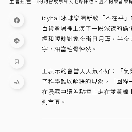
主唱王(左二)的約會故事令人毛骨悚然。圖／何樂音樂
icyball冰球樂團新歌「不在
百貨賣場裡上演了一段深夜的偷
經和曖昧對象夜衝日月潭，半夜
字，相當毛骨悚然。
王表示約會當天天氣不好：「氣
了科學難以解釋的現象，「回程
在濃霧中還差點撞上走在雙黃線
到市區。