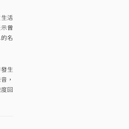
在生活
表示曾
己的名
卻發生
聲音，
速度回