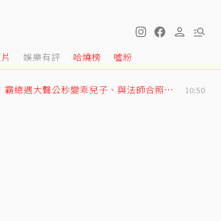
短片
娛樂有評
哈燒榜
噓粉
GD私下反差萌藏不住！霸總遇大聲公秒變乖兒子、與法師合照掀網暴動
10:50