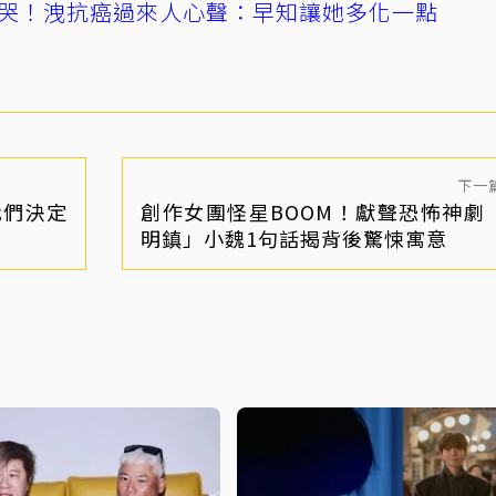
哭！洩抗癌過來人心聲：早知讓她多化一點
下一
我們決定
創作女團怪星BOOM！獻聲恐怖神劇
明鎮」小魏1句話揭背後驚悚寓意