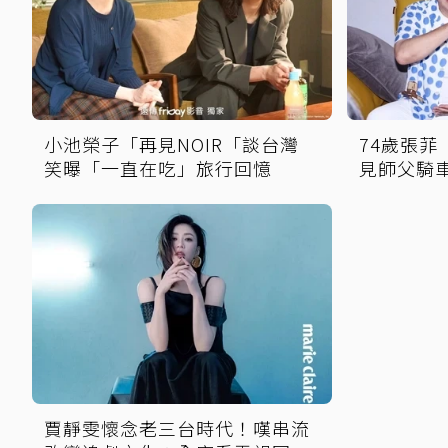
小池榮子「再見NOIR「談台灣
74歲張
笑曝「一直在吃」旅行回憶
見師父騎
賈靜雯懷念老三台時代！嘆串流