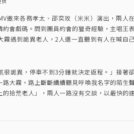
提供
乎」MV邀來各務孝太、邵奕玫（米米）演出，兩人
情約會戲碼。問到團員約會的獵奇經驗，主唱王
大霧遇到詭異老人，2人還一直聽到有人在喊自
氛很詭異，停車不到3分鐘就決定返程。」接著
一路大霧，路上斷斷續續聽見呼喚我名字的陌生
上的拾荒老人」，兩人一路沒有交談，以最快的