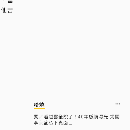
，他苦
哈燒
獨／潘越雲全說了！40年感情曝光 揭開
李宗盛私下真面目