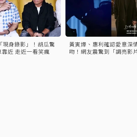
菲「現身錄影」！胡瓜驚
黃寅燁、惠利確認愛意深
車靠近 走近一看笑瘋
吻！網友震驚到「調亮影
看舌吻過程