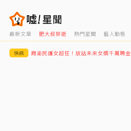
最新文章
肥大叔猝逝
熱門星聞
藝人動態
周渝民護女超狂！放話未來女婿千萬聘金
快訊