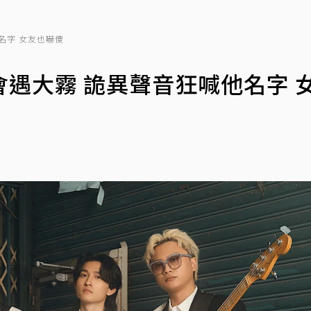
名字 女友也嚇傻
遇大霧 詭異聲音狂喊他名字 