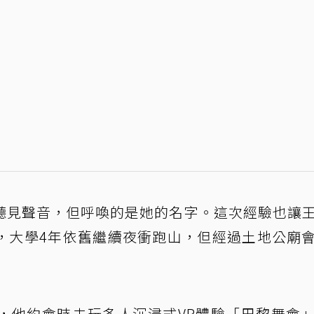
聽見聲音，但呼喚的是她的名字。這次經驗也讓
，大學4年依舊繼續夜衝跑山，但經過土地公廟
，他約會時去玩多人沉浸式VR體驗「巴黎舞會