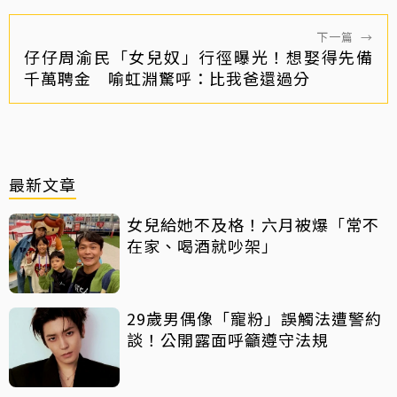
下一篇
→
仔仔周渝民「女兒奴」行徑曝光！想娶得先備
千萬聘金 喻虹淵驚呼：比我爸還過分
最新文章
女兒給她不及格！六月被爆「常不
在家、喝酒就吵架」
29歲男偶像「寵粉」誤觸法遭警約
談！公開露面呼籲遵守法規