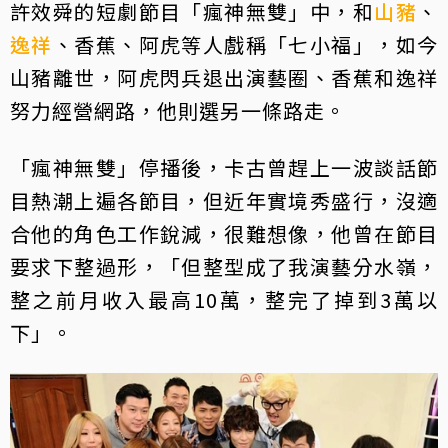
許效舜的短劇節目「瘋神無雙」中，和
山豬
、
逸祥
、香蕉、阿虎等人戲稱「七小福」，如今
山豬離世，阿虎閃兵退出演藝圈、香蕉和逸祥
努力經營網路，他則選另一條路走。
「瘋神無雙」停播後，卡古曾趕上一波談話節
目熱潮上遍各節目，但近年實境秀盛行，沒適
合他的角色工作銳減，很難想像，他曾在節目
要求下整過形，「但整型成了我演藝分水嶺，
整之前月收入最高10萬，整完了掉到3萬以
下」。