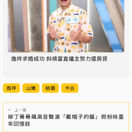
逸祥求婚成功 斜槓當直播主努力還房貸
逸祥
山豬
結婚
卡古
←
上一篇
柳丁哥哥飆高音聲演「戴帽子的貓」掀粉絲童
年回憶殺