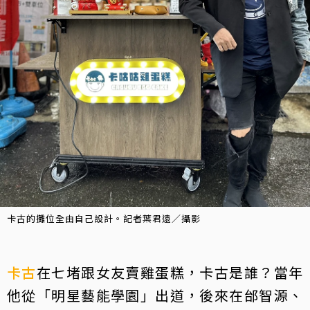
卡古的攤位全由自己設計。記者葉君遠／攝影
卡古
在七堵跟女友賣雞蛋糕，卡古是誰？當年
他從「明星藝能學園」出道，後來在邰智源、