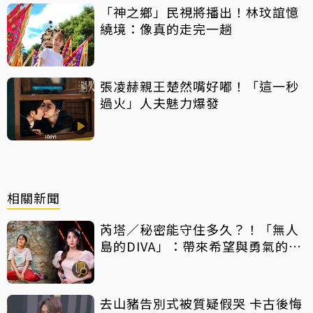
「神之鄉」民視將播出！林玟誼憶
繞境：像真的走完一趟
張凌赫親王楚然嘴好嘟！「這一秒
過火」人夫魅力爆發
相關新聞
芮塔／秘密能守住多久？！「無人
島的DIVA」：帶來希望與勇氣的反
轉好劇，放手一搏吧
去山豬告別式被質疑假哭 卡古後悔