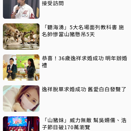
接受訪問
「聽海湧」5大名場面列教科書 施
名帥慘當山豬懸吊5天
恭喜！36歲逸祥求婚成功 明年辦婚
禮
逸祥脫單求婚成功 舊愛白白發聲了
「山豬妹」威力無敵 幫吳姍儒、浩
子節目破170萬瀏覽