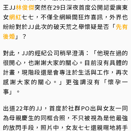
王JJ
林俊傑
突然在29日深夜首度公開認愛廣東
女
網紅
七七，不僅全網瞬間狂炸喜訊，外界也
紛紛對於JJ此次的破天荒之舉懷疑是否「
先有
後婚
」？
對此，JJ的經紀公司稍早澄清：「他現在過的
很開心，也謝謝大家的關心。目前沒有具體的
計畫，現階段還是會專注於生活與工作，再次
感謝大家的關心。」更強調沒有「懷孕一
事」。
出道22年的JJ，首度於社群PO出與女友一同
為母親慶生的同框合照，不只被視為是他最強
的放閃手段，照片中，女友七七還親暱地將手