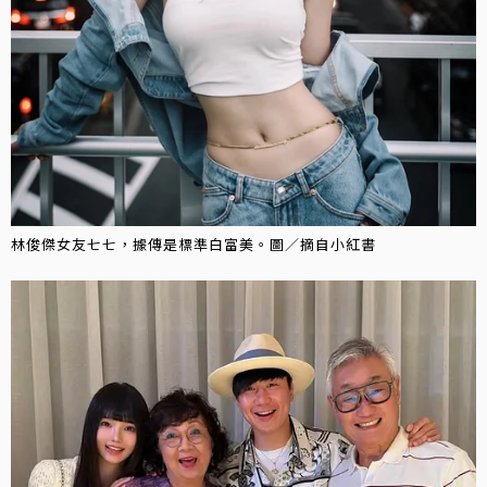
林俊傑女友七七，據傳是標準白富美。圖／摘自小紅書