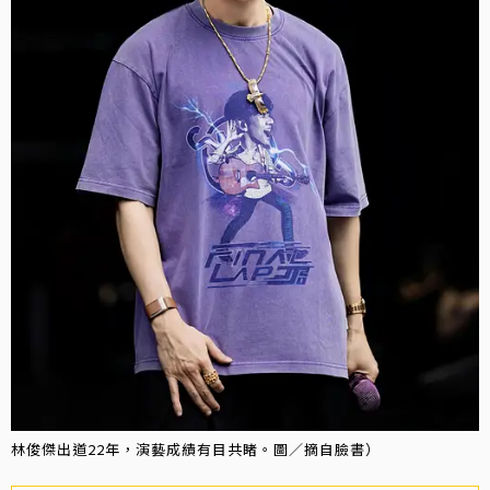
林俊傑出道22年，演藝成績有目共睹。圖／摘自臉書）