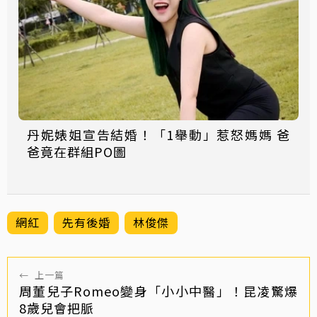
丹妮婊姐宣告結婚！「1舉動」惹怒媽媽 爸
爸竟在群組PO圖
網紅
先有後婚
林俊傑
←
上一篇
周董兒子Romeo變身「小小中醫」！昆凌驚爆
8歲兒會把脈