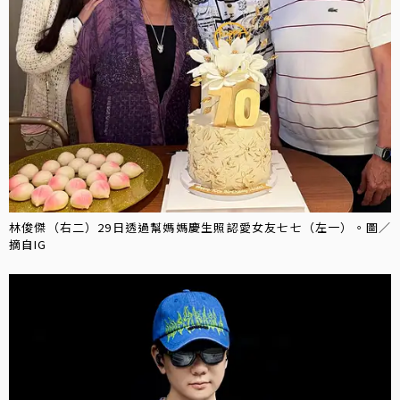
林俊傑（右二）29日透過幫媽媽慶生照認愛女友七七（左一）。圖／
摘自IG