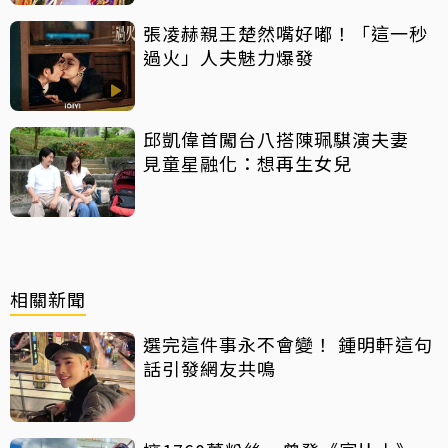
張凌赫親王楚然嘴好嘟！「這一秒
過火」人夫魅力爆發
邱凱偉首闖台八搭陳珮騏演夫妻
見童星融化：想再生女兒
相關新聞
選完這件事永不會變！ 鍾明軒這句
話引發網友共鳴