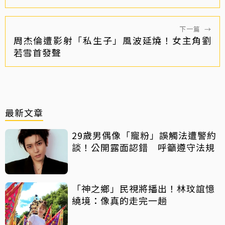
下一篇
→
周杰倫遭影射「私生子」風波延燒！女主角劉
若雪首發聲
最新文章
29歲男偶像「寵粉」誤觸法遭警約
談！公開露面認錯 呼籲遵守法規
「神之鄉」民視將播出！林玟誼憶
繞境：像真的走完一趟