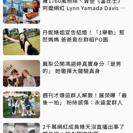
擁1760萬粉絲、曾登《富比士》
阿嬤網紅 Lynn Yamada Davis 驚
傳病逝
丹妮婊姐宣告結婚！「1舉動」惹
怒媽媽 爸爸竟在群組PO圖
鳳梨公開馮語婷真實身分「是男
的」 她邀摸大腿驗真身
週刊才爆這群人解散！展榮曝「最
後一拍」 粉絲感傷：永遠愛群人
2千萬網紅成員幾天沒直播出事了