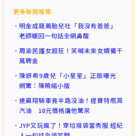
更多新聞報導
明金成龍鳳胎兒吐「我沒有爸爸」
老師暖回一句話全網鼻酸
周渝民護女超狂！笑喊未來女婿備千
萬聘金
陳妍希9歲兒「小星星」正臉曝光
網驚：陳曉縮小版
連晨翔騎車竟半路沒油！提寶特瓶買
汽油 18元價格讓他驚呆
JYP又玩瘋了！穿垃圾袋當秀服 經紀
人一句話全場笑翻