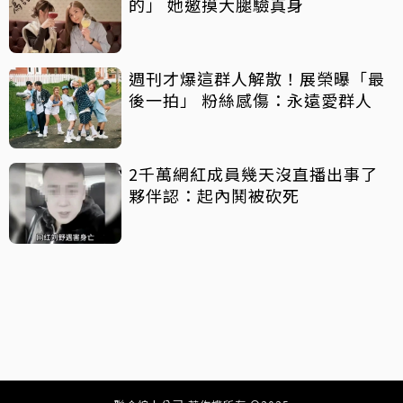
的」 她邀摸大腿驗真身
週刊才爆這群人解散！展榮曝「最
後一拍」 粉絲感傷：永遠愛群人
2千萬網紅成員幾天沒直播出事了
夥伴認：起內鬨被砍死