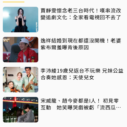
賈靜雯懷念老三台時代！嘆串流改
變追劇文化：全家看電視回不去了
逸祥結婚到現在都還沒開機！老婆
紫布爾羞曝背後原因
李沛綾19歲兒返台不玩樂 兄妹公益
合奏她感恩：天使兒女
宋威龍、趙今麥都是I人！ 初見零
互動 她笑曝哭戲被虧「流西瓜
汁」