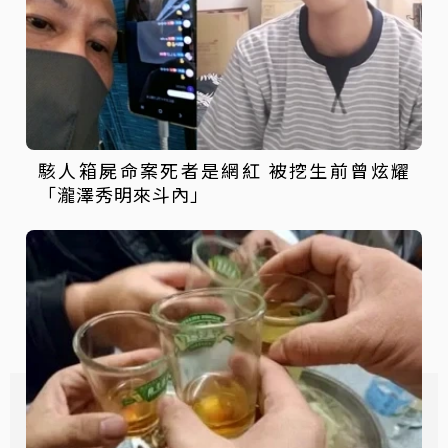
駭人箱屍命案死者是網紅 被挖生前曾炫耀
「瀧澤秀明來斗內」