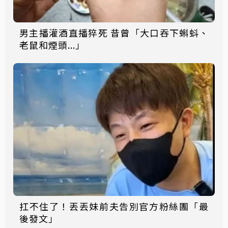
男主播灌酒直播猝死 昔曾「大口吞下蝌蚪、
老鼠和煙頭...」
扛不住了！丟丟妹前夫告別官方粉絲團「最
後發文」