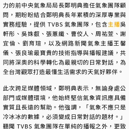
力的前中央氣象局局長鄭明典擔任氣象團隊顧
問，期盼盼結合鄭明典長年累積的深厚專業與
實務經驗，提供 TVBS 氣象團隊，包含
主播
吳
軒彤、吳姝叡、張蕙纖、曹佼人、周祐萱、謝
宜倫、劉育瑄，以及網路新聞氣象主播王馨
儀、張良瑜最寶貴的技術指導與播報建議，共
同將深奧的科學轉化為最親切的日常對話，為
全台灣觀眾打造最懂生活需求的天氣好夥伴。
此次跨足媒體領域，鄭明典表示，無論身處公
部門或媒體環境，他始終堅信氣象資訊應具備
實質且長遠的幫助。他強調，「氣象不應只是
冷冰冰的數據，必須變成日常對話的題材。」
聽聞 TVBS 氣象團隊在單純的播報之外，更致