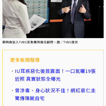
鄭明典加入TVBS氣象團隊擔任顧問。圖／TVBS提供
更多新聞報導
IU耳疾惡化後首露面！一口氣曬19張
近照 真實狀態全曝光
曾涉毒、身心狀況不佳！網紅裴仁圭
驚傳陳屍自宅