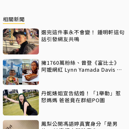
相關新聞
選完這件事永不會變！ 鍾明軒這句
話引發網友共鳴
擁1760萬粉絲、曾登《富比士》
阿嬤網紅 Lynn Yamada Davis 驚
傳病逝
丹妮婊姐宣告結婚！「1舉動」惹
怒媽媽 爸爸竟在群組PO圖
鳳梨公開馮語婷真實身分「是男