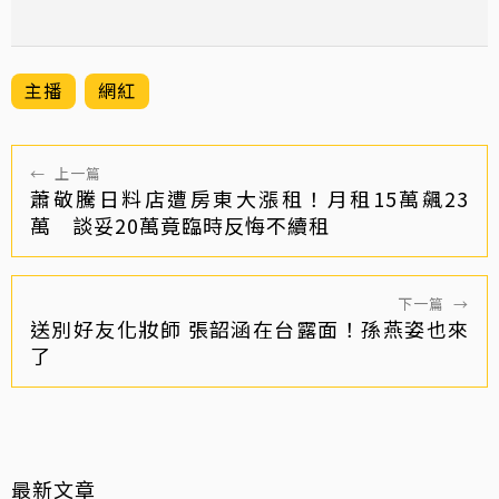
主播
網紅
←
上一篇
蕭敬騰日料店遭房東大漲租！月租15萬飆23
萬 談妥20萬竟臨時反悔不續租
下一篇
→
送別好友化妝師 張韶涵在台露面！孫燕姿也來
了
最新文章