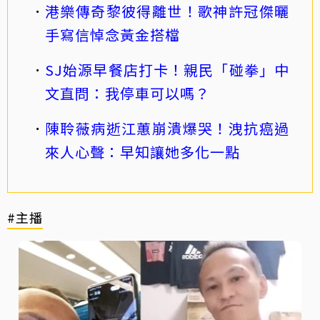
港樂傳奇黎彼得離世！歌神許冠傑曬
手寫信悼念黃金搭檔
SJ始源早餐店打卡！親民「碰拳」中
文直問：我停車可以嗎？
陳聆薇病逝江蕙崩潰爆哭！洩抗癌過
來人心聲：早知讓她多化一點
#主播