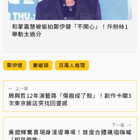
和蒙嘉慧被偷拍鄭伊健「不開心」！斥粉絲1
舉動太過分
鄭伊健
婁峻碩
百萬人推理
←
上一篇
周興哲12年演藝路「傷痕成了殼」！創作卡關3
次東京飯店突找回靈感
下一篇
→
黃鐙輝驚喜現身淺堤專場！首度合體飆唱嗨喊
「相見恨晚」