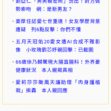
劉亞仁「男男親密照」流出！對方做
勢索吻 網：是新男友？
姜厚任認愛七世重逢！女友學歷背景
遭疑 列6點反擊：你們不懂
五月天冠佑20愛女遭AI合成不雅影
像 小玫瑰劉芯妤親回擊：已截圖
66歲徐乃麟驚現大腸直腸科！外界憂
健康狀況 本人親揭真相
愛莉莎莎颱風天讓助理「肉身護植
栽」挨轟 本人親回應