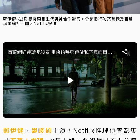
鄭伊健(左)與婁峻碩雙生代男神合作辦案，分飾獨行破案警探及百萬
流量網紅。圖／Netflix提供
鄭伊健
、
婁峻碩
主演，Netflix推理偵查影集