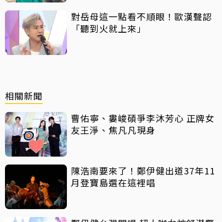
對岳母這一點看不順眼！歐漢聲認
「聽到火就上來」
相關新聞
曹佑寧、婁峻碩爭李沐芳心 正牌女
友王淨、焦凡凡現身
陳浩南要來了！鄭伊健出道37年11
月登寶島選在這裡唱