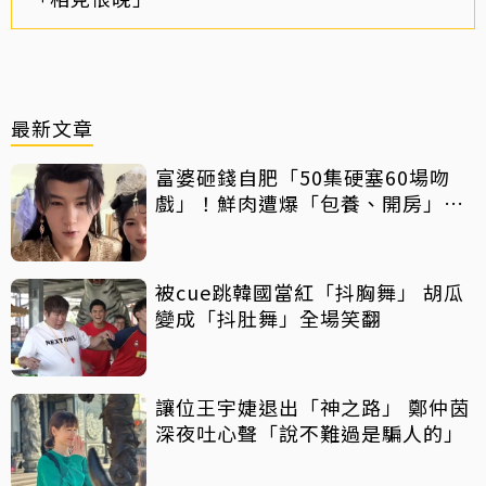
最新文章
富婆砸錢自肥「50集硬塞60場吻
戲」！鮮肉遭爆「包養、開房」全
說了
被cue跳韓國當紅「抖胸舞」 胡瓜
變成「抖肚舞」全場笑翻
讓位王宇婕退出「神之路」 鄭仲茵
深夜吐心聲「說不難過是騙人的」