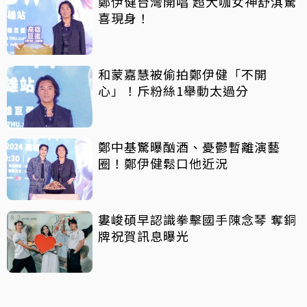
鄭伊健台灣開唱 超大咖女神舒淇驚
喜現身！
和蒙嘉慧被偷拍鄭伊健「不開
心」！斥粉絲1舉動太過分
鄭中基驚曝酗酒、憂鬱暫離演藝
圈！鄭伊健鬆口他近況
婁峻碩早認識拳擊國手陳念琴 奪銅
牌祝賀訊息曝光