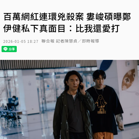
百萬網紅連環兇殺案 婁峻碩曝鄭
伊健私下真面目：比我還愛打
聯合報 記者陳慧貞／即時報導
2026-01-05 18:27