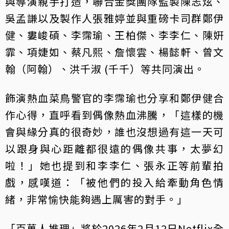
與導演親手打造，聯合金獎團隊監製陳志炫、
吳孟謙以及製作人張雅婷並與重磅卡司群鄭伊
健、婁峻碩、李霈瑜、王柏傑、李李仁、陳姸
霏、項婕如、蔡凡熙、詹懷雲、楊懿軒、曾文
翰（阿翰）、洪千淑 (千千）等共同演出。
飾演熱血菜鳥警官的李霈瑜也分享和鄭伊健合
作心得，直呼看到偶像熱血沸騰，「這樣的機
會與緣分真的很奇妙，誰也沒想過有這一天可
以跟身與心距離都很遠的偶像共事，太夢幻
啦！」她也提到和李李仁、張永正等前輩拍
戲，感嘆道：「被他們的投入給牽動角色情
緒，非常愉快能夠遇上厲害的對手。」
「百萬人推理」將於2026年2月12日Netflix全