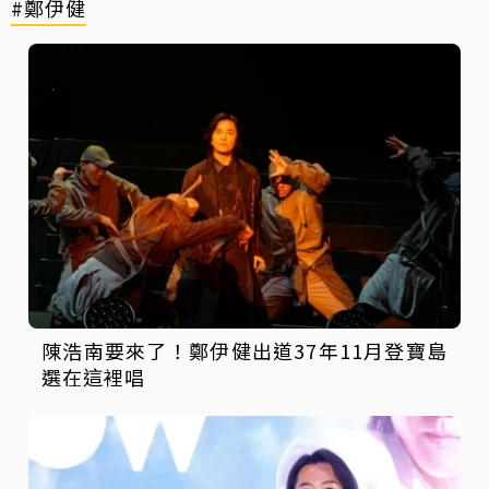
#鄭伊健
陳浩南要來了！鄭伊健出道37年11月登寶島
選在這裡唱