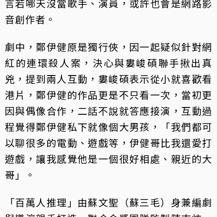
言若哪天沒當歌手、演員，或許也會是網路影
音創作者。
劇中，鄭伊健原是獨行俠，因一起疑似針對網
紅的連環殺人案，決心與婁峻碩聯手揪出真
兇，提到兩人互動，婁峻碩表示從小就喜歡看
港片，鄭伊健的作品更是不只看一次，當初更
因與偶像合作，二話不說就答應接演，互動過
程覺得鄭伊健私下就像個大男孩，「我們都可
以聊很多的電動、遊戲等，伊健哥比我還愛打
遊戲，讓我感覺他是一個很好相處、親近的大
哥」。
「百萬人推理」由蘇文聖（蘇三毛）身兼編劇