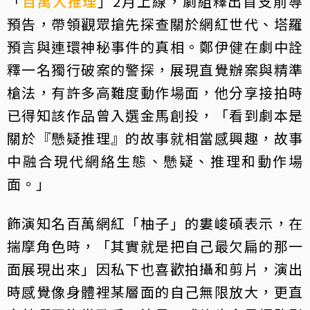
「
百萬人推理
」2月上線，劇組釋出首支前導
預告，帶領觀眾搶先探查關於網紅世代、塔羅
預言與連環神秘事件的真相。鄭伊健在劇中詮
釋一名獨行破案的警探，展現直覺辦案與精準
槍法，有許多高難度動作場面，他分享接拍時
已得知該作品曾入選金馬創投，「看到劇本是
關於『懸疑推理』的故事就相當感興趣，故事
中融合現代網絡生態、懸疑、推理和動作場
面。」
飾演知名百萬網紅「柚子」的婁峻碩表示，在
揣摩角色時，「其實就是把自己最欠扁的那一
面展現出來」因私下也喜歡拍攝和剪片，演出
時感覺像身體裡某層面的自己無限放大，更直