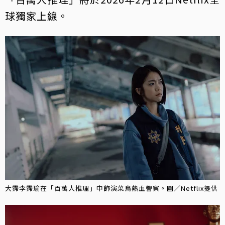
球獨家上線。
大霈李霈瑜在「百萬人推理」中飾演菜鳥熱血警察。圖／Netflix提供