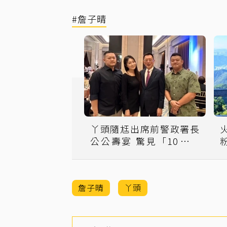
#詹子晴
丫頭隨尪出席前警政署長
公公壽宴 驚見「10層高
巨型蛋糕」
詹子晴
丫頭