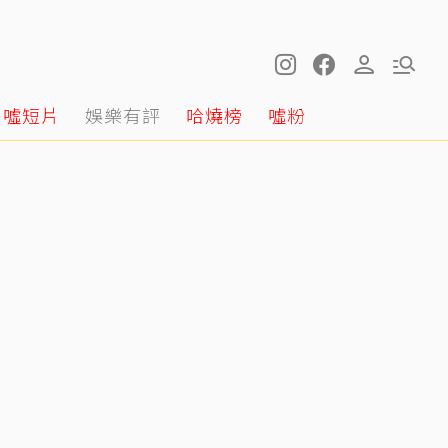
噓短片
娛樂有評
哈燒榜
噓粉