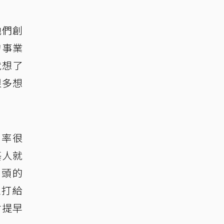
他們創
的事業
就想了
很多想
酬率很
藝人就
ㄚ頭的
工打給
會提早