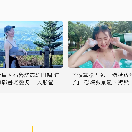
火星人布魯諾高雄開唱 狂
丫頭幫搶票卻「慘遭放
粉郭書瑤變身「人形螢光
子」 怒爆張景嵐、熊熊
棒」網轟：很干擾
付錢