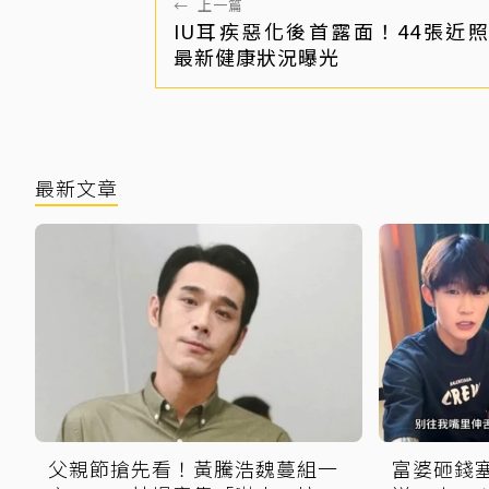
←
上一篇
IU耳疾惡化後首露面！44張近
最新健康狀況曝光
最新文章
父親節搶先看！黃騰浩魏蔓組一
富婆砸錢