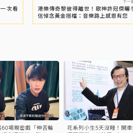
下一
照一次看
港樂傳奇黎彼得離世！歌神許冠傑曬
信悼念黃金搭檔：音樂路上感恩有您
塞60場親密戲「伸舌輸
花系列小生5天沒睡！開車