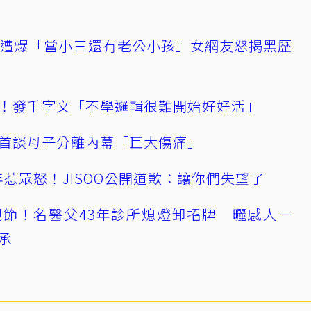
友遭爆「當小三還有老公小孩」女網友怒揭黑歷
！發千字文「不學邏輯很難開始好好活」
首談母子分離內幕「巨大傷痛」
0週年惹眾怒！JISOO公開道歉：讓你們失望了
節！名醫父43年診所熄燈卸招牌 曬感人一
承