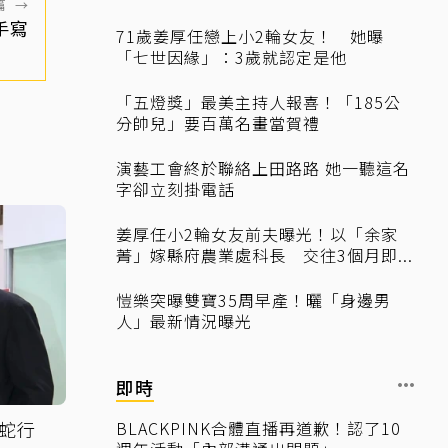
篇
→
手寫
71歲姜厚任戀上小2輪女友！ 她曝
「七世因緣」：3歲就認定是他
「五燈獎」最美主持人報喜！「185公
分帥兒」要百萬名畫當賀禮
演藝工會終於聯絡上田路路 她一聽這名
字卻立刻掛電話
姜厚任小2輪女友前夫曝光！以「余家
菁」嫁縣府農業處科長 交往3個月即...
愷樂突曝雙寶35周早產！曬「身邊男
人」最新情況曝光
即時
蛇行
BLACKPINK合體直播再道歉！認了10