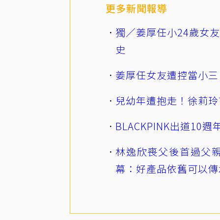
更多新聞報導
獨／姜厚任小24歲女
史
姜厚任女友遭控當小三
兒幼年遭抱走！徐莉玲
BLACKPINK出道1
林逸欣喪父後首過父親
幕：好產品依舊可以傳