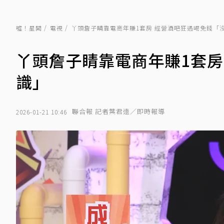
噓！星聞
電視
丫頭詹子睛靠電商年賺1套房 經營酒吧狂遇喝免錢「
丫頭詹子睛靠電商年賺1套房
識」
聯合報 記者葉君遠／即時報導
2026-01-21 10:46