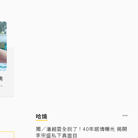
鴿
沒
哈燒
獨／潘越雲全說了！40年感情曝光 揭開
李宗盛私下真面目