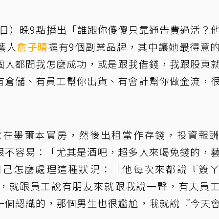
2日）晚9點播出「誰跟你傻傻只靠通告費過活？
藝人
詹子晴
握有9個副業品牌，其中讓她最得意
個人都問我怎麼成功，或是跟我借錢，我跟股東
有倉儲、有員工幫你出貨、有會計幫你做金流，
就在墨爾本買房，然後出租當作存錢，投資報
很不容易：「尤其是酒吧，超多人來喝免錢的，
自己怎麼處理這種狀況：「他每次來都說『簽
，就跟員工說有朋友來就跟我說一聲，有天員
一個認識的，那個男生也很尷尬，我就說『今天