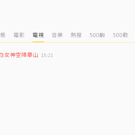
動態
電影
電視
音樂
熱搜
500齣
500歌
純白女神空降華山
15:21