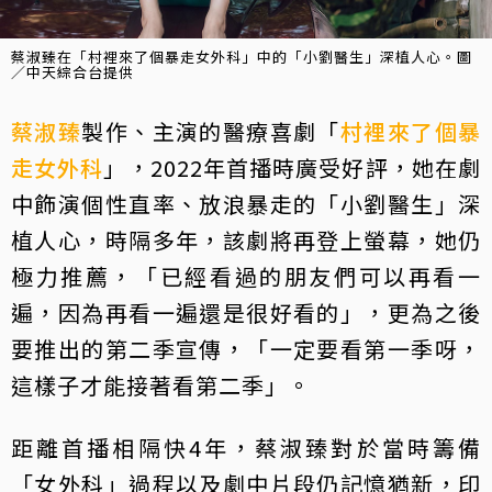
蔡淑臻在「村裡來了個暴走女外科」中的「小劉醫生」深植人心。圖
／中天綜合台提供
蔡淑臻
製作、主演的醫療喜劇「
村裡來了個暴
走女外科
」，2022年首播時廣受好評，她在劇
中飾演個性直率、放浪暴走的「小劉醫生」深
植人心，時隔多年，該劇將再登上螢幕，她仍
極力推薦，「已經看過的朋友們可以再看一
遍，因為再看一遍還是很好看的」，更為之後
要推出的第二季宣傳，「一定要看第一季呀，
這樣子才能接著看第二季」。
距離首播相隔快4年，蔡淑臻對於當時籌備
「女外科」過程以及劇中片段仍記憶猶新，印