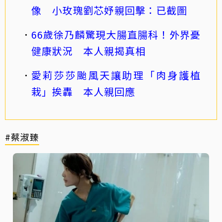
像 小玫瑰劉芯妤親回擊：已截圖
66歲徐乃麟驚現大腸直腸科！外界憂
健康狀況 本人親揭真相
愛莉莎莎颱風天讓助理「肉身護植
栽」挨轟 本人親回應
#蔡淑臻