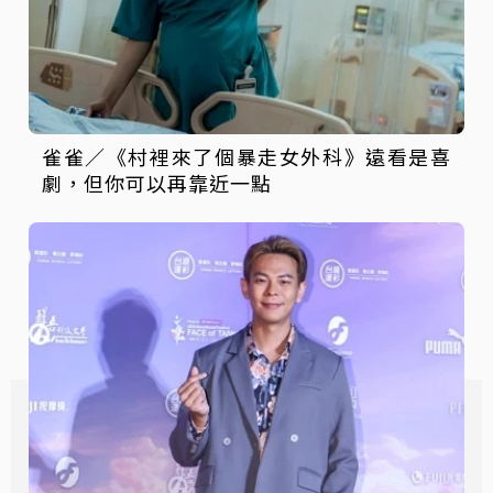
雀雀／《村裡來了個暴走女外科》遠看是喜
劇，但你可以再靠近一點