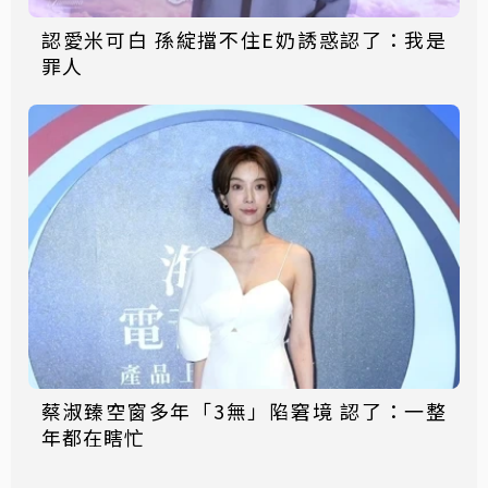
認愛米可白 孫綻擋不住E奶誘惑認了：我是
罪人
蔡淑臻空窗多年「3無」陷窘境 認了：一整
年都在瞎忙