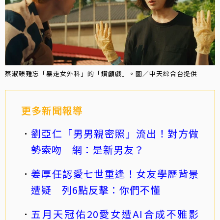
蔡淑臻難忘「暴走女外科」的「鑽顱戲」。圖／中天綜合台提供
更多新聞報導
劉亞仁「男男親密照」流出！對方做
勢索吻 網：是新男友？
姜厚任認愛七世重逢！女友學歷背景
遭疑 列6點反擊：你們不懂
五月天冠佑20愛女遭AI合成不雅影