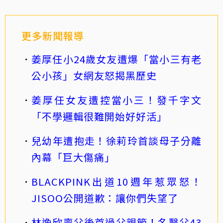
更多新聞報導
姜厚任小24歲女友遭爆「當小三有老
公小孩」女網友怒揭黑歷史
姜厚任女友遭控當小三！發千字文
「不學邏輯很難開始好好活」
兒幼年遭抱走！徐莉玲首談母子分離
內幕「巨大傷痛」
BLACKPINK出道10週年惹眾怒！
JISOO公開道歉：讓你們失望了
林逸欣喪父後首過父親節！名醫父43