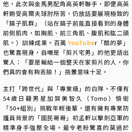
他，此次與金馬男配角高英軒聯手，即便高英
軒飽受高爾夫球肘所苦，仍放話要展現極致的
「鏡子肌群」（站在鏡子前能直接看到的身體
前側肌肉，如胸肌、前三角肌、腹肌和肱二頭
肌。​​）訓練成果。百萬
YouTube
r「酷的夢」
也驚喜現身，自嘲是「剪片宅男」的他更語出
驚人：「要是輸給一個整天在家剪片的人，你
們真的會有夠丟臉！」挑釁意味十足。
主打「跨世代」與「專業級」的白隊，不僅有
54歲日籍男星加賀美智久（Tomo）領銜
「50+組別」挑戰年輕後輩，還有擁有專業防
護員背景的「國民哥哥」初孟軒以擊劍亞軍的
精準身手強壓全場。最令老粉驚喜的莫過於