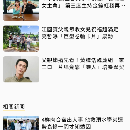
女主角」 第三度主持金鐘紅毯再喊
話
江國賓父親節收女兒祝福超滿足
亮哲曝「巨型卷軸卡片」感動
父親節搶先看！黃騰浩魏蔓組一家
三口 片場竟靠「嚇人」培養默契
相關新聞
4鮮肉合宿出大事 他救溺水學弟運
勢衰慘一問才知這因