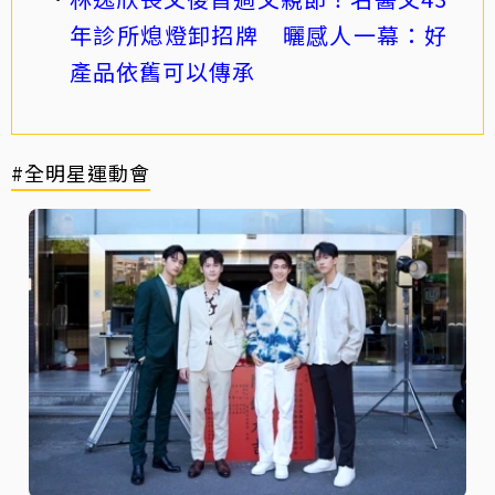
年診所熄燈卸招牌 曬感人一幕：好
產品依舊可以傳承
#全明星運動會