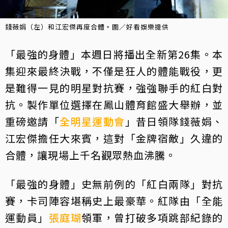
錢薇娟（左）和江宏傑再度合體。圖／好看娛樂提供
「最強的身體」本週日將播出全新第26集。本
集迎來最終決戰，不僅是狂人的體能戰役，更
是難得一見的明星對抗賽，強強聯手的紅白對
抗。製作單位選擇在鳳山體育館盛大舉辦，並
重磅邀請「
全明星運動會
」昔日領隊錢薇娟、
江宏傑擔任大來賓，這對「金牌宿敵」久違的
合體，讓現場上千名觀眾熱血沸騰。
「最強的身體」史無前例的「紅白兩隊」對抗
賽，卡司陣容堪稱史上最豪華。紅隊由「全能
運動員」
張庭瑚
領軍，曾打破多項跳部紀錄的