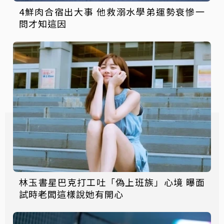
4鮮肉合宿出大事 他救溺水學弟運勢衰慘一
問才知這因
林玉書星巴克打工吐「偽上班族」心境 曝面
試時老闆這樣說她有開心