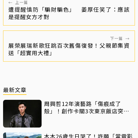
←
上一篇
遭提醒慎防「騙財騙色」 姜厚任笑了：應該
是提醒女方才對
下一篇
→
展榮展瑞新歌狂跳百次舊傷復發！父親節集資
送「超實用大禮」
最新文章
周興哲12年演藝路「傷痕成了
殼」！創作卡關3次東京飯店突找
回靈感
木木26歲生日哭了！許願「當電影