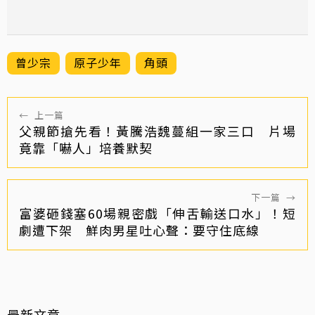
曾少宗
原子少年
角頭
←
上一篇
父親節搶先看！黃騰浩魏蔓組一家三口 片場
竟靠「嚇人」培養默契
下一篇
→
富婆砸錢塞60場親密戲「伸舌輸送口水」！短
劇遭下架 鮮肉男星吐心聲：要守住底線
最新文章