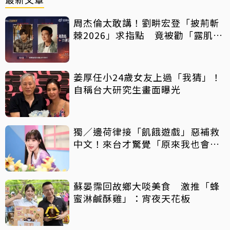
周杰倫太敢講！劉畊宏登「披荊斬
棘2026」求指點 竟被勸「露肌肉
就好」
姜厚任小24歲女友上過「我猜」！
自稱台大研究生畫面曝光
獨／邊荷律接「飢餓遊戲」惡補救
中文！來台才驚覺「原來我也會
胖」
蘇晏霈回故鄉大啖美食 激推「蜂
蜜淋鹹酥雞」：宵夜天花板