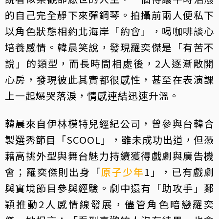
的自己完全靜下來彈鋼琴。拍攝前兩人便私下
以角色狀態相約北海岸「約會」，喝咖啡談心
培養感情。韓晨笑說，發現羅奕傑是「有苦不
說」的類型，而長時間相處後，2人逐漸敞開
心房，發現彼此其實都很感性，甚至在表演課
上一起爆哭落淚，情感連結迅速升溫。
韓晨來自伊林模特兒經紀公司，曾參與台韓合
製選秀節目「SCOOL」，雖未成功出道，但憑
藉高挑外型與舞台魅力持續獲得戲劇與廣告機
會；羅奕傑則出身「
原子少年
1」，已有戲劇
與實境節目參與經驗。劇中還有「助攻手」鄭
穎推動2人感情線發展，儘管角色暗戀羅奕