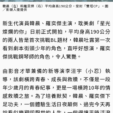
韓晨（左）和羅奕傑（右）平均身高190公分，受封「雙塔CP」。圖
／影娛人提提供
新生代演員韓晨、羅奕傑主演，耽美劇「星光
燦爛的你」日前正式開拍，平均身高190公分
的兩人皆是首次挑戰BL題材，韓晨吐露第一次
看到劇本街頭少年的角色，直呼好想演，羅奕
傑挑戰鋼琴師的角色，令人驚艷。
由影音才華兼備的新導演李洹宇（小忍）執
導，該劇橫跨青春、成長與救贖，不僅是一段
年少歲月的青春紀事，更是一場橫跨10年的情
感救贖之旅。為了培養默契，韓晨、羅奕傑下
足功夫，一個體驗生活日夜顛倒、過完今天再
說看似樂觀卻厭世的人生，一個得讓平時活潑