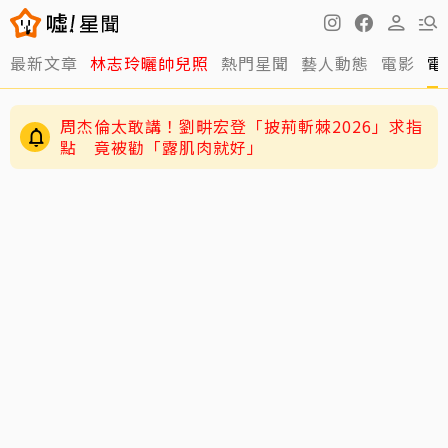
最新文章
林志玲曬帥兒照
熱門星聞
藝人動態
電影
電
周杰倫太敢講！劉畊宏登「披荊斬棘2026」求指
點 竟被勸「露肌肉就好」
姜厚任女友學歷遭質疑！68歲資深藝人發聲力
挺：她真的是我學生