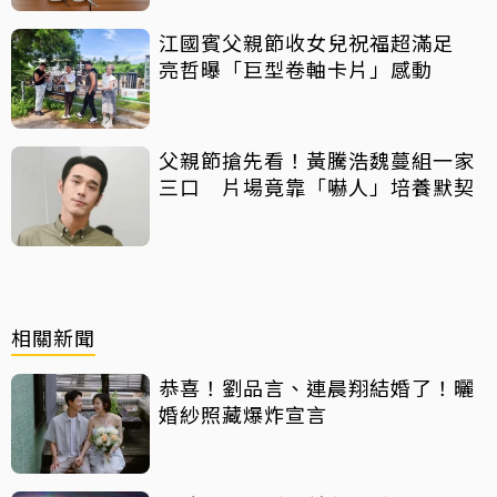
江國賓父親節收女兒祝福超滿足
亮哲曝「巨型卷軸卡片」感動
父親節搶先看！黃騰浩魏蔓組一家
三口 片場竟靠「嚇人」培養默契
相關新聞
恭喜！劉品言、連晨翔結婚了！曬
婚紗照藏爆炸宣言