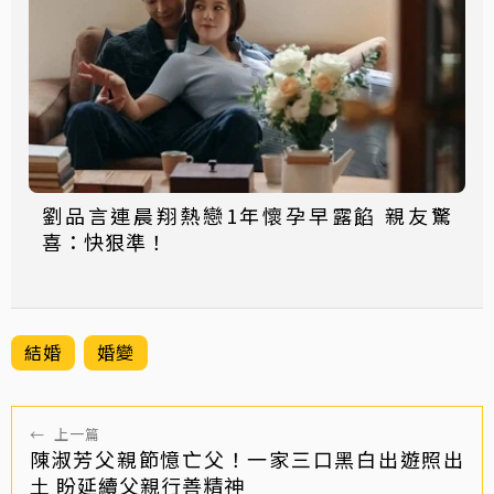
劉品言連晨翔熱戀1年懷孕早露餡 親友驚
喜：快狠準！
結婚
婚變
←
上一篇
陳淑芳父親節憶亡父！一家三口黑白出遊照出
土 盼延續父親行善精神