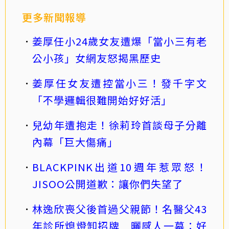
更多新聞報導
姜厚任小24歲女友遭爆「當小三有老
公小孩」女網友怒揭黑歷史
姜厚任女友遭控當小三！發千字文
「不學邏輯很難開始好好活」
兒幼年遭抱走！徐莉玲首談母子分離
內幕「巨大傷痛」
BLACKPINK出道10週年惹眾怒！
JISOO公開道歉：讓你們失望了
林逸欣喪父後首過父親節！名醫父43
年診所熄燈卸招牌 曬感人一幕：好