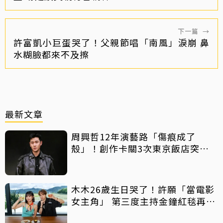
下一篇
→
許富凱小巨蛋哭了！父親節唱「南風」淚崩 鼻
水糊臉都來不及擦
最新文章
周興哲12年演藝路「傷痕成了
殼」！創作卡關3次東京飯店突找
回靈感
木木26歲生日哭了！許願「當電影
女主角」 第三度主持金鐘紅毯再喊
話