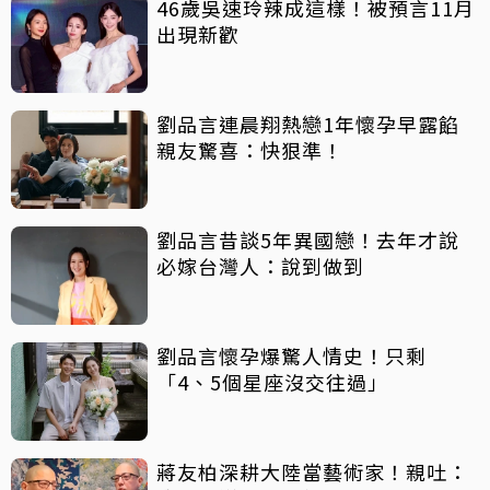
46歲吳速玲辣成這樣！被預言11月
出現新歡
劉品言連晨翔熱戀1年懷孕早露餡
親友驚喜：快狠準！
劉品言昔談5年異國戀！去年才說
必嫁台灣人：說到做到
劉品言懷孕爆驚人情史！只剩
「4、5個星座沒交往過」
蔣友柏深耕大陸當藝術家！親吐：