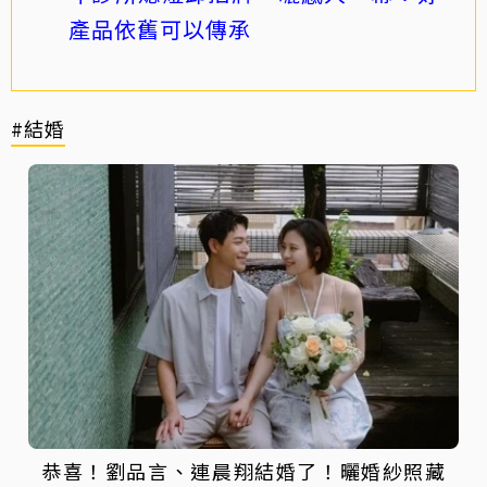
產品依舊可以傳承
#結婚
恭喜！劉品言、連晨翔結婚了！曬婚紗照藏