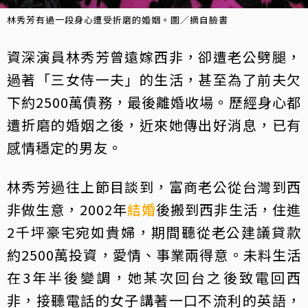
林秀芳有過一段身心遭受折磨的婚姻。圖／摘自臉書
資深演員林秀芳曾遠嫁西非，卻遭老公劈腿，
過著「三女侍一夫」的生活，甚至為了前夫欠
下約2500萬債務，最後離婚收場。歷經身心都
遭折磨的婚姻之後，近來她傳出好消息，已有
感情穩定的男友。
林秀芳過往上節目談到，富商老公從台灣到西
非做生意，2002年
結婚
後搬到西非生活，住進
2千坪豪宅宛如貴婦，期間聽從老公建議貸款
約2500萬投資，愛情、事業兩得意。未料生活
在3年半後變調，她某次回台之後致電回西
非，接聽電話的女子講著一口不流利的英語，