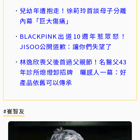
兒幼年遭抱走！徐莉玲首談母子分離
內幕「巨大傷痛」
BLACKPINK出道10週年惹眾怒！
JISOO公開道歉：讓你們失望了
林逸欣喪父後首過父親節！名醫父43
年診所熄燈卸招牌 曬感人一幕：好
產品依舊可以傳承
#崔智友