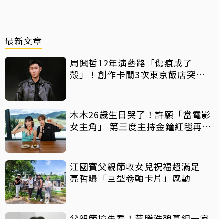
最新文章
周興哲12年演藝路「傷痕成了
殼」！創作卡關3次東京飯店突找
回靈感
木木26歲生日哭了！許願「當電影
女主角」 第三度主持金鐘紅毯再喊
話
江國賓父親節收女兒祝福超滿足
亮哲曝「巨型卷軸卡片」感動
父親節搶先看！黃騰浩魏蔓組一家