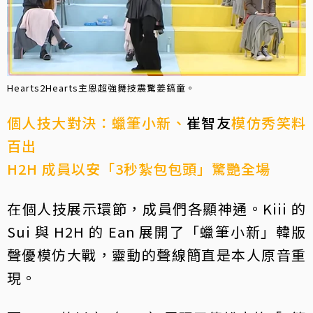
Hearts2Hearts主恩超強舞技震驚姜鎬童。
個人技大對決：蠟筆小新、
崔智友
模仿秀笑料
百出
H2H 成員以安「3秒紮包包頭」驚艷全場
在個人技展示環節，成員們各顯神通。Kiii 的
Sui 與 H2H 的 Ean 展開了「蠟筆小新」韓版
聲優模仿大戰，靈動的聲線簡直是本人原音重
現。