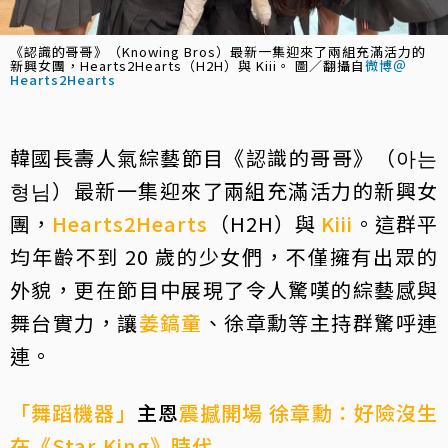
《認識的哥哥》（Knowing Bros）最新一集迎來了兩組充滿活力的
新興女團，Hearts2Hearts（H2H）與 Kiii。 圖／翻攝自
微博＠
Hearts2Hearts
韓國長壽人氣綜藝節目《認識的哥哥》（아는
형님）最新一集迎來了兩組充滿活力的新興女
團，
Hearts2Hearts
（H2H）與
Kiii
。這群平
均年齡不到 20 歲的少女們，不僅擁有出眾的
外貌，更在節目中展現了令人驚嘆的綜藝感與
舞台實力，讓
姜鎬童
、徐章勳等主持群驚呼連
連。
「舞蹈機器」
主恩
震撼開場 徐章勳：好險沒生
在《Star King》時代