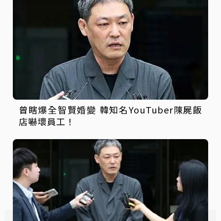
曾瞎爆全智賢婚變 韓知名YouTuber陳屍飯
店嚇壞員工！