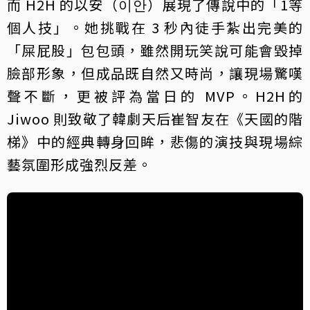
而 H2H 的以安（이안）展現了傳說中的「1等
個人技」。她挑戰在 3 秒內徒手紮出完美的
「屎屁股」包包頭，雖然開玩笑說可能會毀掉
臉部形象，但成品既自然又時尚，讓現場驚嘆
聲不斷，更被評為當日的 MVP。H2H的
Jiwoo 則致敬了韓劇天后崔智友在《天國的階
梯》中的經典轉身回眸，悲傷的演技與現場綜
藝氛圍形成強烈反差。