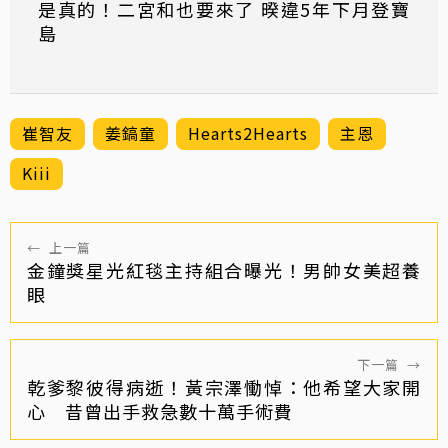
是真的！二宮和也要來了 暌違5年下月登寶
島
崔智友
姜鎬童
Hearts2Hearts
主恩
Kiii
←
上一篇
金鐘獎星光紅毯主持組合曝光！男帥女美超養
眼
下一篇
→
乾爹黎彼得病逝！黃宗澤慟悼：他希望大家開
心 昔曾出手救急數十萬手術費