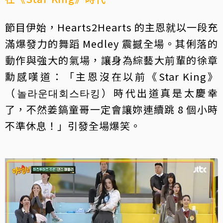
節目伊始，Hearts2Hearts 的主恩就以一段充
滿爆發力的舞蹈 Medley 震撼全場。其俐落的
動作與強大的氣場，讓身為綜藝大前輩的徐章
勳感嘆道：「主恩沒在以前《Star King》
（놀라운대회스타킹）時代出道真是太慶幸
了，不然姜鎬童哥一定會讓妳連續跳 8 個小時
不準休息！」引發全場爆笑。