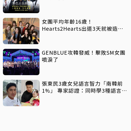
女團平均年齡16歲！
Hearts2Hearts出道3天就被造謠
毀謗 SM喊告：絕不和解
GENBLUE攻韓發威！擊敗SM女團
噴淚了
張東民3歲女兒語言智力「南韓前
1%」 專家認證：同時學3種語言也
沒問題