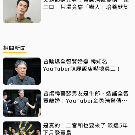
三口 片場竟靠「嚇人」培養默契
相關新聞
曾瞎爆全智賢婚變 韓知名
YouTuber陳屍飯店嚇壞員工！
曾爆韓藝瑟男友是牛郎、造謠全智
賢離婚！YouTuber金勇浩驚傳輕
生
是真的！二宮和也要來了 暌違5年
下月登寶島