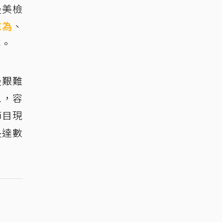
最美檢
志為
、
事。
最艱難
象，容
節目現
長達數