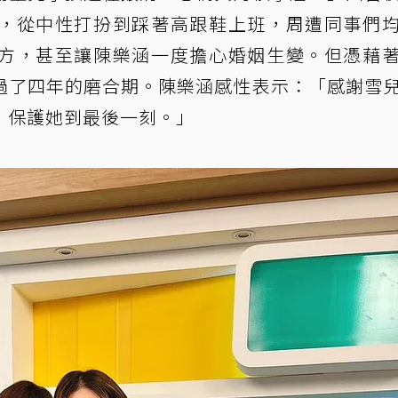
，從中性打扮到踩著高跟鞋上班，周遭同事們
方，甚至讓陳樂涵一度擔心婚姻生變。但憑藉
過了四年的磨合期。陳樂涵感性表示：「感謝雪
，保護她到最後一刻。」