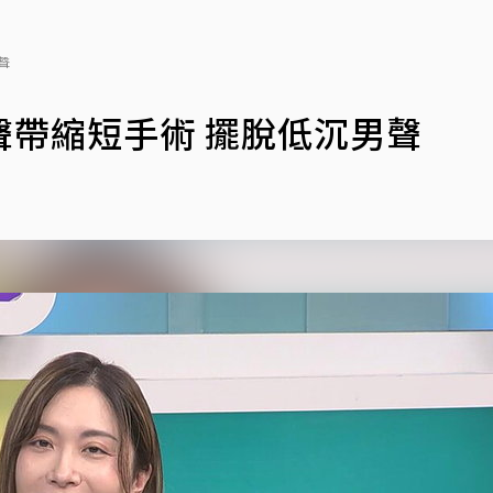
聲
帶縮短手術 擺脫低沉男聲