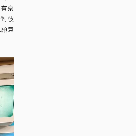
均有察
著對彼
兒願意