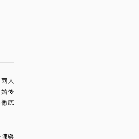
。兩人
，婚後
裡徹底
後陳樂