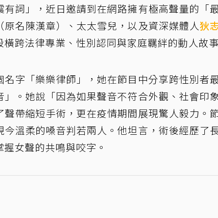
震有詞」，近日邀請到在網路擁有極高聲量的「
（原名陳漢章）、太太雪兒，以及資深媒體人
狄
段橫跨法律專業、性別認同與家庭羈絆的動人故
個名字「樂樂律師」，她在節目中分享跨性別者
音」。她說「因為如果聲音不符合外觀、社會印
了聲帶縮短手術，更在疫情期間展現驚人毅力。
現今溫柔的嗓音判若兩人。他坦言，術後經歷了
掌握女聲的共鳴與咬字。