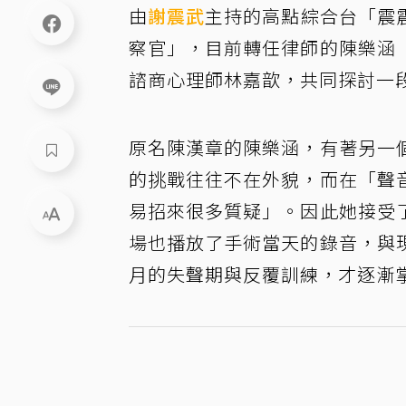
由
謝震武
主持的高點綜合台「震
察官」，目前轉任律師的陳樂涵
諮商心理師林嘉歆，共同探討一
原名陳漢章的陳樂涵，有著另一
的挑戰往往不在外貌，而在「聲
易招來很多質疑」。因此她接受
場也播放了手術當天的錄音，與
月的失聲期與反覆訓練，才逐漸