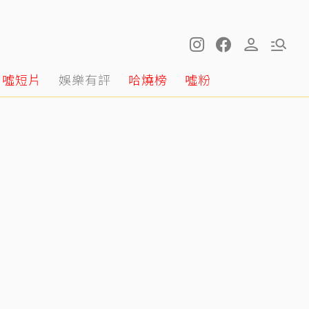
噓短片
娛樂有評
哈燒榜
噓粉