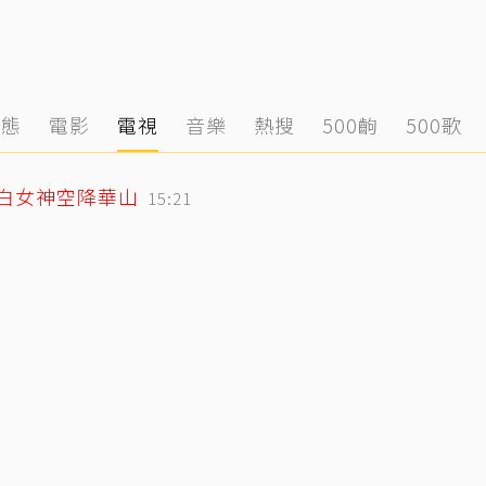
動態
電影
電視
音樂
熱搜
500齣
500歌
純白女神空降華山
15:21