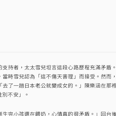
的支持者，太太雪兒坦言這段心路歷程充滿矛盾
，當時雪兒認為「這不傷天害理」而接受。然而
「去了一趟日本老公就變成女的。」陳樂涵在那
性別不安」。
剛生完小孩還在餵奶，心情真的很矛盾。」回台