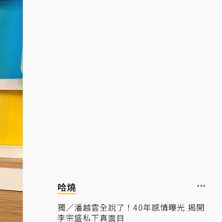
哈燒
獨／潘越雲全說了！40年感情曝光 揭開
李宗盛私下真面目