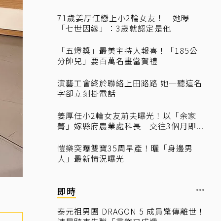
71歲姜厚任戀上小2輪女友！ 她曝
「七世因緣」：3歲就認定是他
「五燈獎」最美主持人報喜！「185公
分帥兒」要百萬名畫當賀禮
演藝工會終於聯絡上田路路 她一聽這名
字卻立刻掛電話
姜厚任小2輪女友前夫曝光！以「余家
菁」嫁縣府農業處科長 交往3個月即...
愷樂突曝雙寶35周早產！曬「身邊男
人」最新情況曝光
即時
泰元祖男團 DRAGON 5 成員驚傳離世！