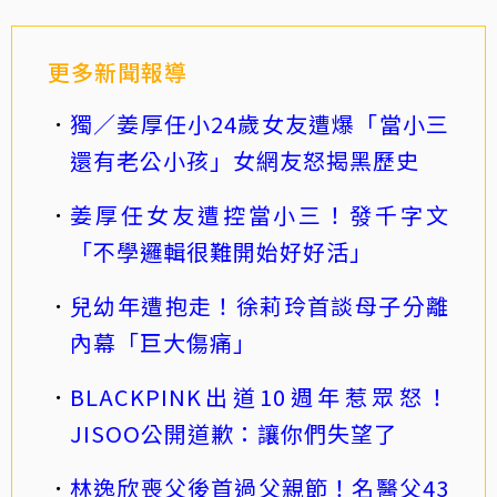
更多新聞報導
獨／姜厚任小24歲女友遭爆「當小三
還有老公小孩」女網友怒揭黑歷史
姜厚任女友遭控當小三！發千字文
「不學邏輯很難開始好好活」
兒幼年遭抱走！徐莉玲首談母子分離
內幕「巨大傷痛」
BLACKPINK出道10週年惹眾怒！
JISOO公開道歉：讓你們失望了
林逸欣喪父後首過父親節！名醫父43