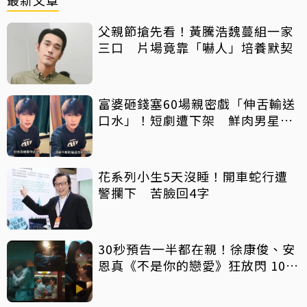
最新文章
父親節搶先看！黃騰浩魏蔓組一家
三口 片場竟靠「嚇人」培養默契
富婆砸錢塞60場親密戲「伸舌輸送
口水」！短劇遭下架 鮮肉男星吐
心聲：要守住底線
花系列小生5天沒睡！開車蛇行遭
警攔下 苦臉回4字
30秒預告一半都在親！徐康俊、安
恩真《不是你的戀愛》狂放閃 10年
長跑吻戲掀熱議