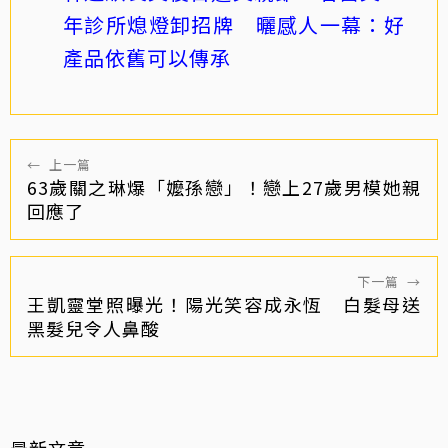
年診所熄燈卸招牌 曬感人一幕：好
產品依舊可以傳承
←
上一篇
63歲關之琳爆「嬤孫戀」！戀上27歲男模她親
回應了
下一篇
→
王凱靈堂照曝光！陽光笑容成永恆 白髮母送
黑髮兒令人鼻酸