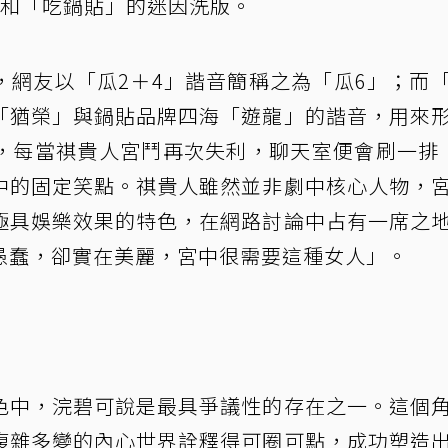
」和「吃鍋貼」的迷因洗版。
，網友以「瓜2＋4」諧音簡稱之為「瓜6」；而
「猶榮」與鍋貼品牌四海「遊龍」的諧音，用來
，每當祺貴人宮鬥再次失利，聊天室便會刷一排
中的固定笑點。祺貴人雖然並非劇中核心人物，
極具娛樂效果的特色，在網路討論中占有一席之
愚蠢，卻實在美麗，宮中很需要這種女人」。
色中，浣碧可說是最具爭議性的存在之一。這個
複雜多變的內心世界詮釋得可圈可點，成功塑造