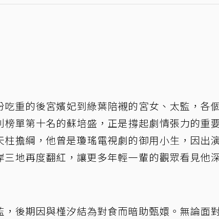
份吃重的後宮嬪妃到綠葉陪襯的宮女、太監，各
列榜單第十名的蘇培盛，正是撐起劇情張力的重
天柱擔綱，他曾是瓊瑤電視劇的御用小生，因出
岸三地再度翻紅，讓更多年輕一輩的觀眾看見他
監，後期因與槿汐結為對食而暗助甄嬛。無論面