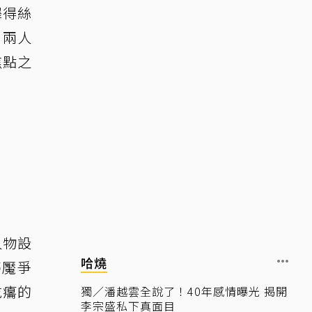
繹得絲
、兩人
焦點之
人物設
哈燒
夢魘爭
吃癟的
獨／潘越雲全說了！40年感情曝光 揭開
李宗盛私下真面目