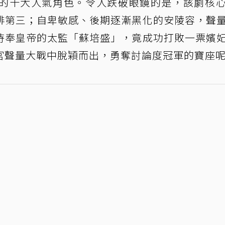
的十大人氣角色。令人跌破眼鏡的是，該劇核
排第三；自卑敏感、後期逐漸黑化的安陵容，聲
侍奉皇帝的太監「蘇培盛」，竟成功打敗一票嬪
宮聲量大戰中脫穎而出，勇奪討論度冠軍的寶座