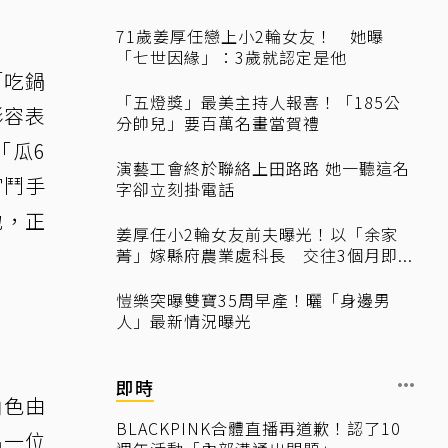
71歲姜厚任戀上小2輪女友！ 她曝
「七世因緣」：3歲就認定是他
「吃鍋
「五燈獎」最美主持人報喜！「185公
形容表
分帥兒」要百萬名畫當賀禮
「瓜6
演藝工會終於聯絡上田路路 她一聽這名
宮鬥手
字卻立刻掛電話
地，正
姜厚任小2輪女友前夫曝光！以「余家
菁」嫁縣府農業處科長 交往3個月即...
愷樂突曝雙寶35周早產！曬「身邊男
人」最新情況曝光
即時
角色由
BLACKPINK合體直播再道歉！認了10
出一位