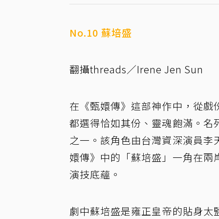
No.10 蘇培盛
翻攝threads／Irene Jen Sun
在《甄嬛傳》這部神作中，從戲
都選得恰如其份、靈魂飽滿。名
之一。該角色由台灣資深演員李
嬛傳》中的「蘇培盛」一角在兩
演技底蘊。
劇中蘇培盛是雍正皇帝的貼身太