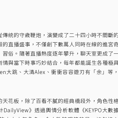
從傳統的守歲鞭炮，演變成了二十四小時不間斷
假的直播盛事，不僅創下數萬人同時在線的進宮
」習俗。隨著直播熱度逐年攀升，聊天室更成了
劇情與當下時事巧妙結合，每年都能誕生各種極
en大跳、大清Alex、衝衝容容遊刃有「余」等
的天花板，除了百看不膩的經典橋段外，角色性
ailyView》透過輿情分析軟體《KEYPO大數