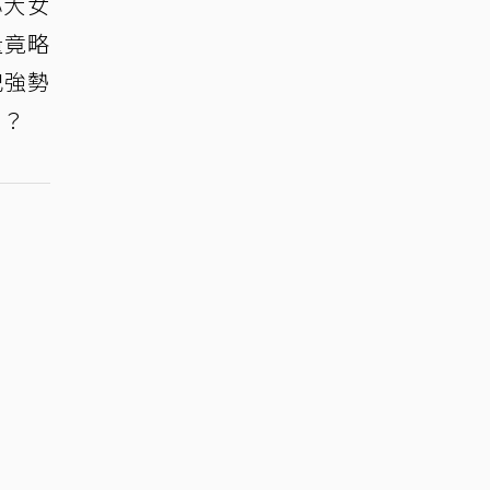
心大女
量竟略
妃強勢
呢？