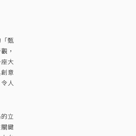
的「甄
奇觀，
一座大
具創意
，令人
格的立
據關鍵