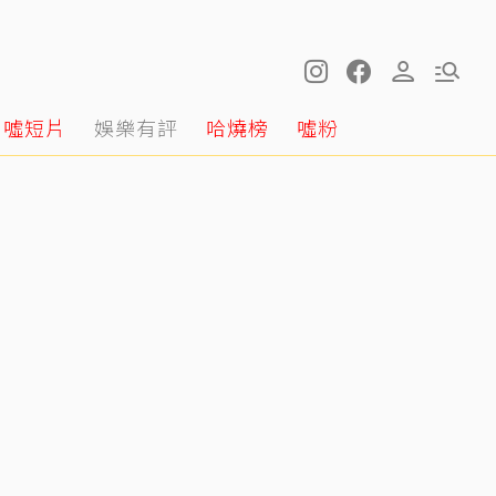
噓短片
娛樂有評
哈燒榜
噓粉