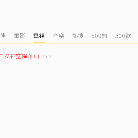
動態
電影
電視
音樂
熱搜
500齣
500歌
純白女神空降華山
15:21