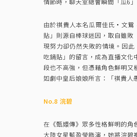
情節時，聊天室總會瞬間「瓜6
由於祺貴人本名瓜爾佳氏·文鴛
貼」則源自棒球迷因，取自雖敗
現努力卻仍然失敗的情境。因此
吃鍋貼」的留言，成為直播文化
段也不高強，但憑藉角色鮮明又
如劇中皇后娘娘所言：「祺貴人
No.8 浣碧
在《甄嬛傳》眾多性格鮮明的角
大陸女星藍盈瑩飾演，她將浣碧