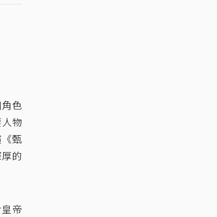
個角色
要人物
演《甄
深厚的
對皇帝