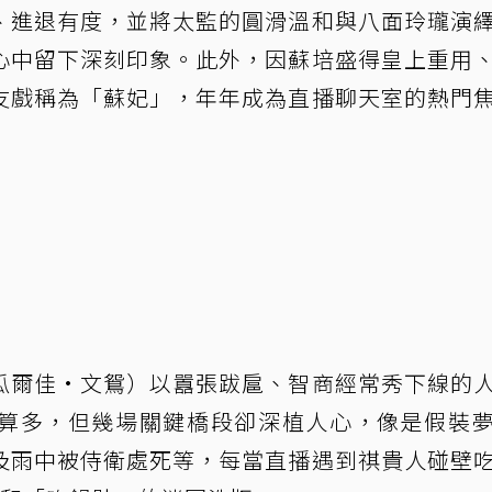
、進退有度，並將太監的圓滑溫和與八面玲瓏演
心中留下深刻印象。此外，因蘇培盛得皇上重用
友戲稱為「蘇妃」，年年成為直播聊天室的熱門
瓜爾佳·文鴛）以囂張跋扈、智商經常秀下線的
算多，但幾場關鍵橋段卻深植人心，像是假裝
及雨中被侍衛處死等，每當直播遇到祺貴人碰壁