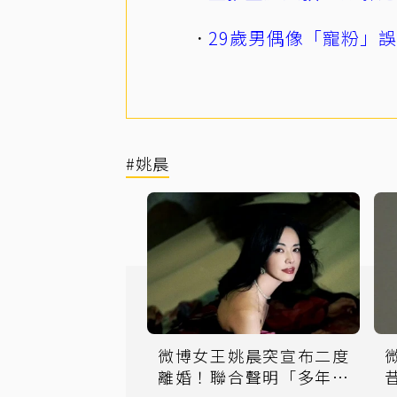
29歲男偶像「寵粉」
#姚晨
微博女王姚晨突宣布二度
離婚！聯合聲明「多年前