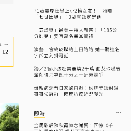
71歲姜厚任戀上小2輪女友！ 她曝
「七世因緣」：3歲就認定是他
「五燈獎」最美主持人報喜！「185公
分帥兒」要百萬名畫當賀禮
篇
→
演藝工會終於聯絡上田路路 她一聽這名
12
字卻立刻掛電話
獨／2個小孩赴美要燒2千萬 曲艾玲嘆後
輩削價只拿她十分之一酬勞競爭
母親病逝昔日家醜再掀！侯炳瑩認封鎖
哥哥侯冠群 兩度抗癌近況曝光
即時
金馬影后陳秋霞悼念謝賢！回憶《千