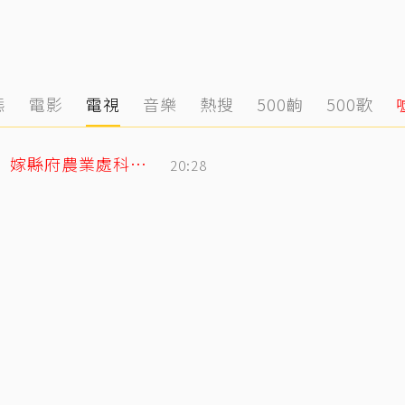
態
電影
電視
音樂
熱搜
500齣
500歌
姜厚任小2輪女友前夫曝光！以「余家菁」嫁縣府農業處科長 交往3月閃婚
20:28