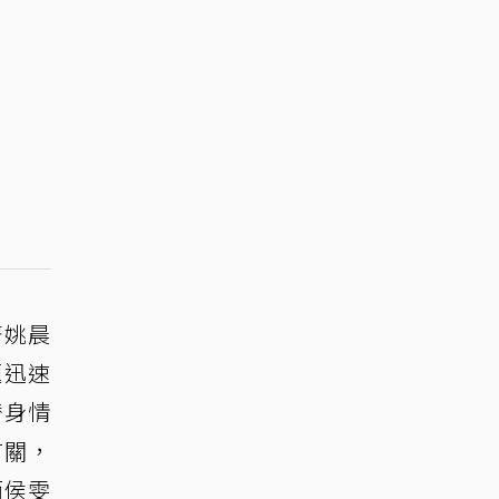
著姚晨
題迅速
替身情
有關，
而侯雯