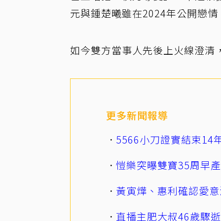
元與鍾楚曦雖在2024年公開戀情
如今雙方當事人先後上火線澄清
更多新聞報導
5566小刀證實結束1
愷樂突曝雙寶35周早
黃寅燁、惠利確認愛意
直播主肥大叔46歲驟