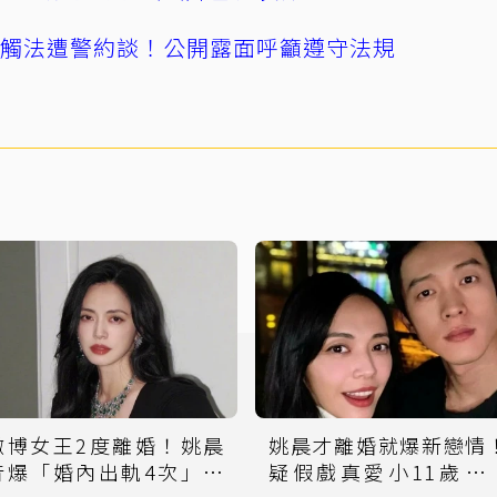
誤觸法遭警約談！公開露面呼籲遵守法規
微博女王2度離婚！姚晨
姚晨才離婚就爆新戀情
昔爆「婚內出軌4次」超
疑假戲真愛小11歲鮮