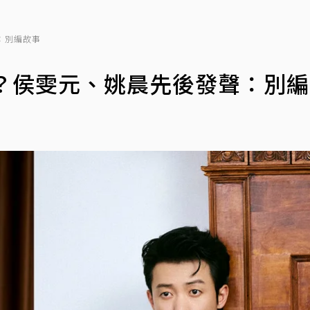
：別編故事
肉？侯雯元、姚晨先後發聲：別