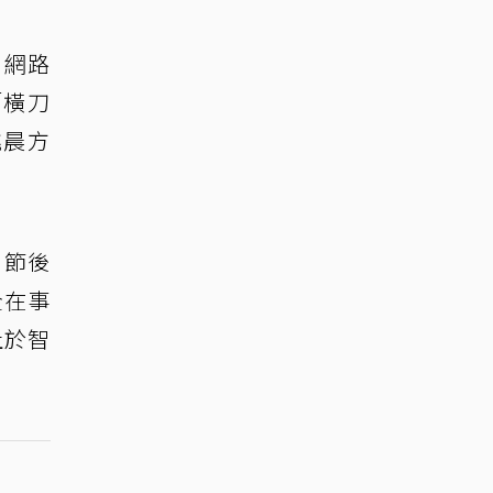
日網路
「橫刀
姚晨方
。節後
全在事
止於智