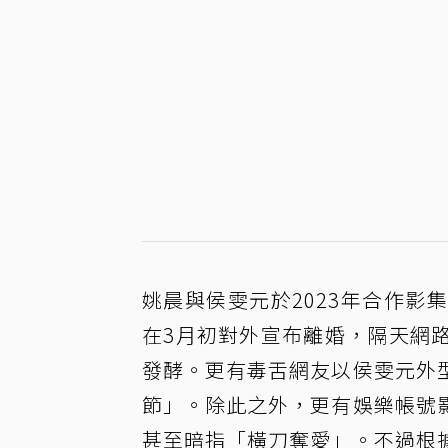
姚晨與侯雯元於2023年合作
在3月初對外宣布離婚，隔天網
發酵。更有毒舌網友以侯雯元外
節」。除此之外，更有娛樂帳號
甚至暗指「橫刀奪愛」。不過根