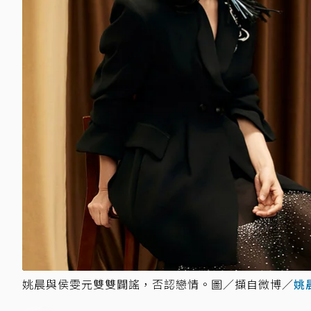
姚晨與侯雯元雙雙闢謠，否認戀情。圖／擷自微博／
姚