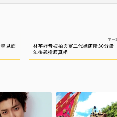
激烈情史被翻出
「橫刀奪愛超強勢」
下一
粉絲見面
林芊妤昔被拍與富二代進廁所30分鐘 
年後親還原真相