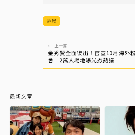
已結束了」
姚晨
←
上一篇
金秀賢全面復出！官宣10月海外
會 2萬人場地曝光掀熱議
最新文章