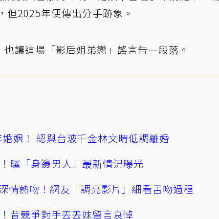
，但2025年便傳出分手跡象。
，也讓這場「影后姐弟戀」謠言告一段落。
4年婚姻！ 認與台玻千金林文晴低調離婚
產！曬「身邊男人」最新情況曝光
深情熱吻！網友「調亮影片」細看舌吻過程
逝！昔競爭對手丟丟妹留言哀悼