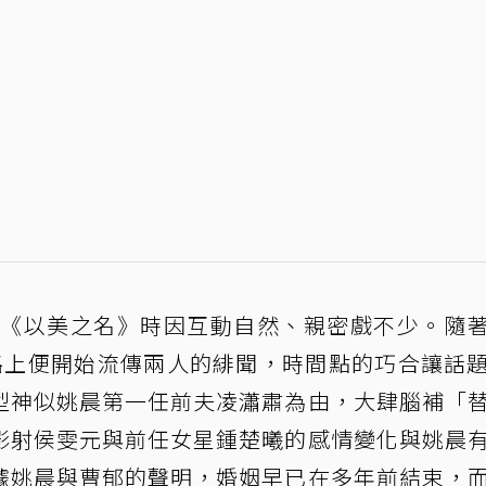
影集《以美之名》時因互動自然、親密戲不少。隨
路上便開始流傳兩人的緋聞，時間點的巧合讓話
型神似姚晨第一任前夫凌瀟肅為由，大肆腦補「
影射侯雯元與前任女星鍾楚曦的感情變化與姚晨
據姚晨與曹郁的聲明，婚姻早已在多年前結束，