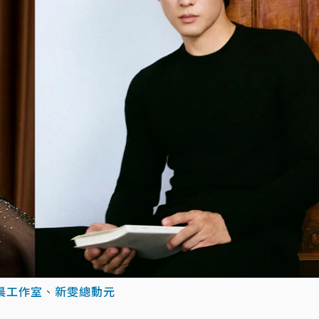
晨工作室
、
新雯總動元