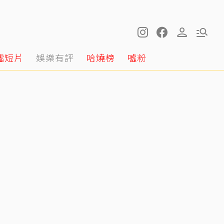
噓短片
娛樂有評
哈燒榜
噓粉