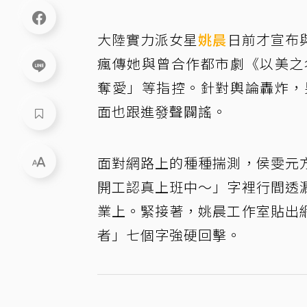
大陸實力派女星
姚晨
日前才宣布
瘋傳她與曾合作都市劇《以美之
奪愛」等指控。針對輿論轟炸，
面也跟進發聲闢謠。
面對網路上的種種揣測，侯雯元
開工認真上班中～」字裡行間透
業上。緊接著，姚晨工作室貼出
者」七個字強硬回擊。