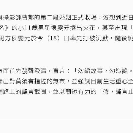
與攝影師曹郁的第二段婚姻正式收場，沒想到近
名》的小11歲男星侯雯元擦出火花，甚至出現
男方侯雯元於今（18）日率先打破沉默，隨後
方面首先發聲澄清，直言：「勿編故事，勿造謠
漏出對莫須有指控的無奈，並強調目前生活重心
網路上的謠言截圖，並以簡短有力的「假，謠言