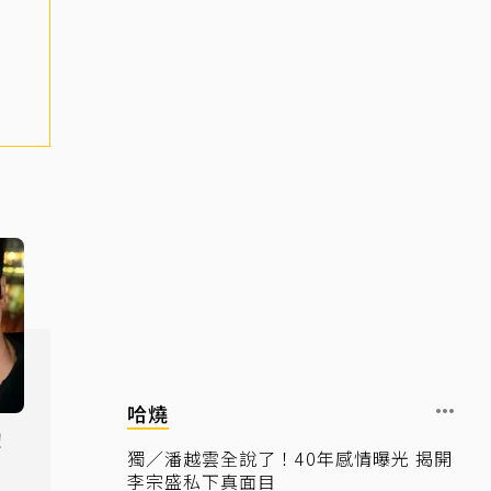
哈燒
！
獨／潘越雲全說了！40年感情曝光 揭開
肉
李宗盛私下真面目