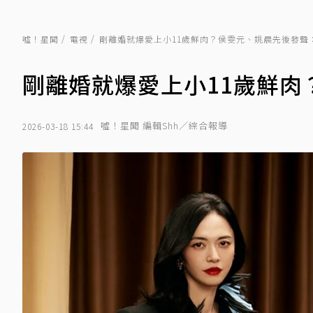
噓！星聞
電視
剛離婚就爆愛上小11歲鮮肉？侯雯元、姚晨先後發聲
剛離婚就爆愛上小11歲鮮
噓！星聞 編輯Shh／綜合報導
2026-03-18 15:44