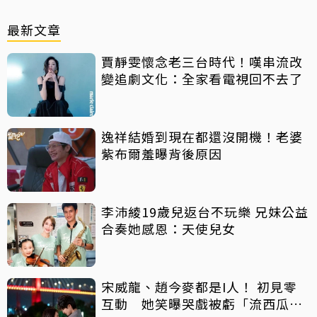
最新文章
賈靜雯懷念老三台時代！嘆串流改
變追劇文化：全家看電視回不去了
逸祥結婚到現在都還沒開機！老婆
紫布爾羞曝背後原因
李沛綾19歲兒返台不玩樂 兄妹公益
合奏她感恩：天使兒女
宋威龍、趙今麥都是I人！ 初見零
互動 她笑曝哭戲被虧「流西瓜