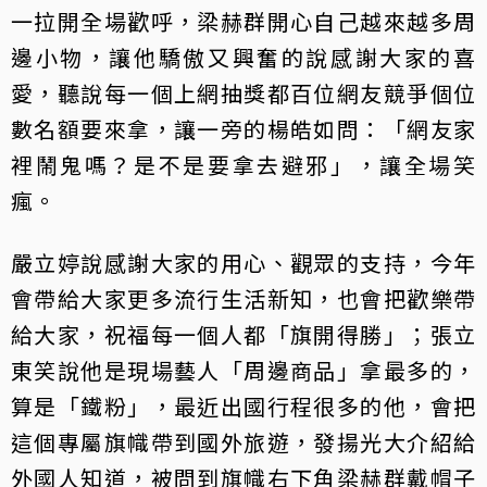
一拉開全場歡呼，梁赫群開心自己越來越多周
邊小物，讓他驕傲又興奮的說感謝大家的喜
愛，聽說每一個上網抽獎都百位網友競爭個位
數名額要來拿，讓一旁的楊皓如問：「網友家
裡鬧鬼嗎？是不是要拿去避邪」，讓全場笑
瘋。
嚴立婷說感謝大家的用心、觀眾的支持，今年
會帶給大家更多流行生活新知，也會把歡樂帶
給大家，祝福每一個人都「旗開得勝」；張立
東笑說他是現場藝人「周邊商品」拿最多的，
算是「鐵粉」，最近出國行程很多的他，會把
這個專屬旗幟帶到國外旅遊，發揚光大介紹給
外國人知道，被問到旗幟右下角梁赫群戴帽子