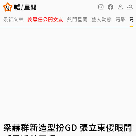
最新文章
姜厚任公開女友
熱門星聞
藝人動態
電影
電
梁赫群新造型扮GD 張立東傻眼問