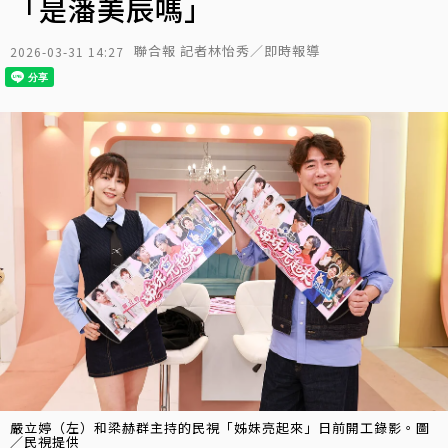
「是潘美辰嗎」
聯合報 記者林怡秀／即時報導
2026-03-31 14:27
嚴立婷（左）和梁赫群主持的民視「姊妹亮起來」日前開工錄影。圖
／民視提供