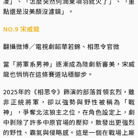
凌」、「怎麼突然何潤東項羽就火了」、「重
點還是沒美顏沒濾鏡」。
NO.9 宋威龍
翻攝微博／電視劇韶華若錦、相思令官微
當「將軍系男神」逐漸成為陸劇新審美，宋威
龍也悄悄在這條賽道站穩腳步。
2025年的《相思令》飾演的部落首領玄烈，雖
非正統將軍，卻以強勢與野性被稱為「戰
神」，爭奪北泫狼主之位，在角色設定上，劇
中剝除了許多中原官場的壓抑，散發出更強烈
的野性、霸氣與侵略感。這是一個在戰場上廝