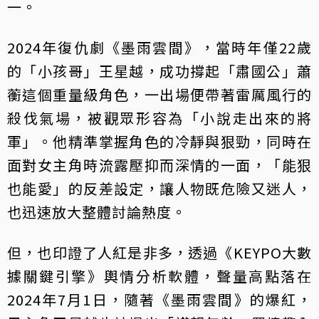
一。
2024年復仇劇《墨雨雲間》，當時年僅22歲
的「小孩哥」王星越，成功撐起「肅國公」蕭
蘅這個重量級角色，一出場便帶著雷厲風行的
殺伐氣場，被觀眾形容為「小說走出來的將
軍」。他精準掌握角色的冷靜與狠勁，同時在
面對女主角時流露壓抑而深情的一面，「能狠
也能愛」的反差設定，讓人物既危險又迷人，
也迅速放大整體討論熱度。
但，也印證了人紅是非多，透過《KEYPO大數
據關鍵引擎》輿情分析軟體，聲量高點落在
2024年7月1日，隨著《墨雨雲間》的爆紅，