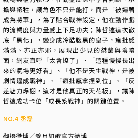
擔與犧牲，讓角色不只是能打，而是「被逼著
成為將軍」，為了貼合戰神設定，他在動作戲
的流暢度與力量感上下足功夫；陳哲遠這次徹
底「黑化」，變身成冷酷腹黑的皇子，瘋批感
滿滿、亦正亦邪，展現出少見的桀驁與陰暗
面，網友直呼「太會撩了」、「這種慢慢長出
來的氣場更好看」、「他不是天生戰神，是被
劇情逼成戰神」、「瘋批感拿捏到位」、「反
差魅力爆棚，這才是他真正的天花板」，讓陳
哲遠成功卡位「成長系戰神」的關鍵位置。
NO.4 丞磊
翻攝微博／錦月如歌官方微博