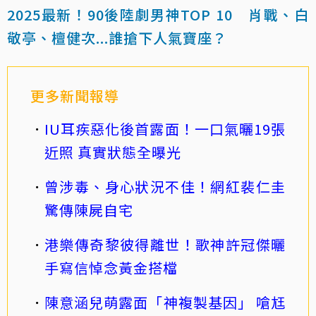
2025最新！90後陸劇男神TOP 10 肖戰、白
敬亭、檀健次...誰搶下人氣寶座？
更多新聞報導
IU耳疾惡化後首露面！一口氣曬19張
近照 真實狀態全曝光
曾涉毒、身心狀況不佳！網紅裴仁圭
驚傳陳屍自宅
港樂傳奇黎彼得離世！歌神許冠傑曬
手寫信悼念黃金搭檔
陳意涵兒萌露面「神複製基因」 嗆尪