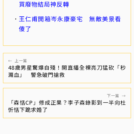
買廢物結局神反轉
王仁甫開箱岑永康豪宅 無敵美景看
傻了
←
上一篇
48歲男星驚爆自殘！開直播全裸亮刀猛砍「秒
濺血」 警急破門搶救
下一篇
→
「森恬CP」修成正果？李子森錄影到一半向杜
忻恬下跪求婚了