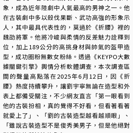
象，成為近年陸劇中人氣最高的男神之一。他
在古裝劇中多以殺伐果斷、武功高強的形象示
人，其中最具代表性的，莫過於《折腰》裡的
魏劭將軍。他將冷峻與柔情的反差魅力詮釋到
位，加上189公分的高挑身材與帥氣的盔甲造
型，成功圈粉無數女粉絲。透過《KEYPO大數
據關鍵引擎》輿情分析軟體調查，本次調查區
間的聲量高點落在2025年6月12日，因《折
腰》熱度持續攀升，讓劉宇寧無論在造型和外
表上都備受關注，不少網友直言「第一眼看到
他的古裝扮相，真的覺得不好看，但看著看著
就愛上了」、「劉的古裝造型越看越順眼」、
「雖說古裝造型不是俊秀美男子，但是他絕對