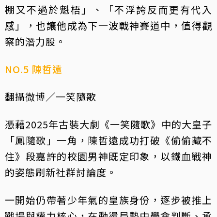
棚又不過於魁梧」、「不浮誇反而更有代入
感」，也讓他成為下一波戰神賽道中，值得觀
察的潛力股。
NO.5 陳哲遠
翻攝微博／一笑隨歌
憑藉2025年古裝大劇《一笑隨歌》中的大皇子
「鳳隨歌」一角，陳哲遠成功打破《偷偷藏不
住》段嘉許的校園男神既定印象，以鐵血戰神
的姿態刷新社群討論度。
一開始仍帶著少年氣的皇族身份，逐步被推上
戰場與權力核心，在動盪局勢中學會判斷、承