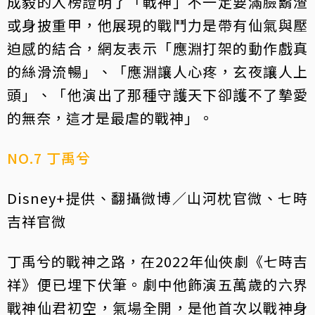
成毅的入榜證明了「戰神」不一定要滿臉鬍渣
或身披重甲，他展現的戰鬥力是帶有仙氣與壓
迫感的結合，網友表示「應淵打架的動作戲真
的絲滑流暢」、「應淵讓人心疼，玄夜讓人上
頭」、「他演出了那種守護天下卻護不了摯愛
的無奈，這才是最虐的戰神」。
NO.7 丁禹兮
Disney+提供、翻攝微博／山河枕官微、七時
吉祥官微
丁禹兮的戰神之路，在2022年仙俠劇《七時吉
祥》便已埋下伏筆。劇中他飾演五萬歲的六界
戰神仙君初空，氣場全開，是他首次以戰神身