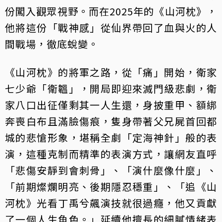
份闖入觀眾視野。而在2025年的《山河枕》，
他將這份「戰神感」從仙界帶回了血與火的人
間戰場，徹底蛻變。
《山河枕》的將軍之路，從「痛」開始，衛家
七少爺「衛韞」，開局即迎來滅門級悲劇，衛
家八口出征僅剩其一人生還，身披重甲、額綁
奔喪白布且滿臉傷痕，隻身帶著父兄屍首回都
城的悲愴形象，堪稱全劇「定海神針」般的表
演，這種克制而精準的表演方式，讓網友直呼
「悲傷安靜到會刺骨」、「演什麼像什麼」、
「前期燦爛明亮、後期隱忍穩重」、「追《山
河枕》光看丁禹兮飆演技就很過癮，他又貢獻
了一個人生角色。」延續他擅長的細膩情緒表