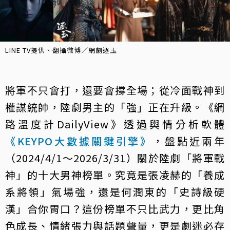
LINE TV提供、翻攝微博／網劇逐玉
將軍不只會打，還要會撐全場；從冷面戰神到
權謀統帥，陸劇男主的「強」正在升級。《網
路溫度計DailyView》透過輿情分析軟體
《KEYPO大數據關鍵引擎》
，盤點近兩年
（2024/4/1～2026/3/31）關於陸劇「將軍戰
神」的十大男神榜單。究竟是張凌赫的「養成
系將領」氣場強，還是何潤東的「史詩級硬
漢」合你胃口？這份榜單不只比武力，更比角
色成長、情緒張力與話題聲量，更是劇迷必存