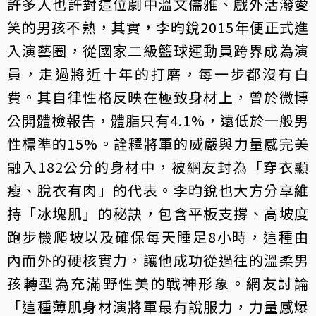
許多人也許對這位劇中溫文儒雅、戲外活潑愛
笑的男孩不熟，其實，李昀銳2015年便正式進
入演藝圈，從國家二級籃球運動員跨界成為演
員，走過將近十年的打磨，每一步都沒有白
費。其自律性格反映在極致身材上，曾於微博
公開體檢報告，體脂只有4.1%，遠低於一般男
性標準的15%。詮釋將軍的威嚴與力量感完美
融入182公分的身材中，被網友封為「穿衣顯
瘦、脫衣有肉」的代表。李昀銳也大方分享維
持「冰塊肌」的秘訣，包含平板支撐、高坡度
跑步機爬坡以及確保每天睡足8小時，這種由
內而外的硬核實力，讓他成功從過往的溫柔男
孩轉型為充滿野性美的戰神形象。網友討論
「這種薄肌身材演將軍最有說服力，力量感爆