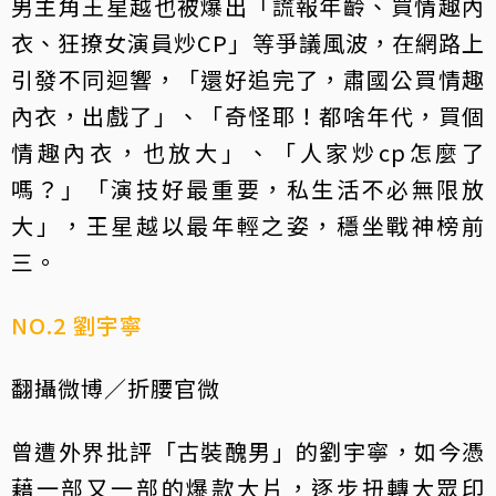
男主角王星越也被爆出「謊報年齡、買情趣內
衣、狂撩女演員炒CP」等爭議風波，在網路上
引發不同迴響，「還好追完了，肅國公買情趣
內衣，出戲了」、「奇怪耶！都啥年代，買個
情趣內衣，也放大」、「人家炒cp怎麼了
嗎？」「演技好最重要，私生活不必無限放
大」，王星越以最年輕之姿，穩坐戰神榜前
三。
NO.2 劉宇寧
翻攝微博／折腰官微
曾遭外界批評「古裝醜男」的劉宇寧，如今憑
藉一部又一部的爆款大片，逐步扭轉大眾印