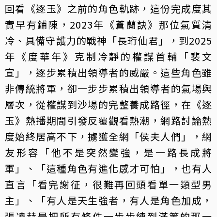
回看《逐玉》之前的角色軌跡，這份完成度其
實早有鋪陳，2023年《蒼蘭訣》那位氣質清
冷、具備守護力的戰神「長珩仙君」，到2025
年《度華年》克制冷靜的權謀首輔「裴文
宣」，逐步累積出領導者的威嚴。這些角色雖
非傳統將軍，卻一步步累積出領導者的氣場與
層次，從權謀到沙場的完整養成路徑，在《逐
玉》熱播期間引發反覆觀看熱潮，網路討論熱
度始終居高不下，擄獲全網「侯夫人們」，網
友形容「他不是突然變強，是一路長成將
軍」、「這種角色有進化感才可怕」，也有人
直言「看完謝征，很難再回頭看單一類型男
主」、「有人是天生強者，有人是角色加成，
張凌赫是把所有條件一步步練到滿等的那一