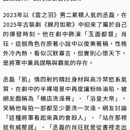
2023年以《雲之羽》男二累積人氣的丞磊，在
2025年古裝劇《錦月如歌》中迎來了屬於自己
的爆發時刻。他在劇中飾演「玉面都督」肖
珏，這個角色在原著小說中以俊美著稱，性格
外冷內熱，看似沉默寡言，但實則心懷天下，
是將軍中兼具謀略與霸氣的存在。
丞磊「肌」情四射的精壯身材與高冷禁慾系氣
質，在劇中的半裸場景中再度讓粉絲淪陷，被
網友戲稱為「橫店洗澡哥」、「浴皇大帝」，
笑稱他每拍一部都至少要洗一次澡。網友討論
「這種將軍看起來真的會殺人」、「站在那裡
就有威壓感」、「丞磊的肖玨就是從書裡走出