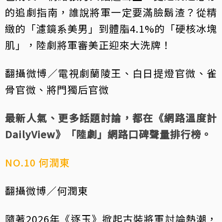
的追劇指南，誰說將軍一定要滿臉鬍渣？從精
緻的「濾鏡系美男」到體脂4.1%的「硬核冰塊
肌」，陸劇將軍審美正迎來大洗牌！
翻攝微博／電視劇蘭陵王、白日提燈官微、雀
骨官微、將門獨后官微
最新人氣、更多話題討論，都在《網路溫度計
DailyView》「
陸劇
」網路口碑聲量排行榜。
NO.10 何潤東
翻攝微博／何潤東
隨著2026年《逐玉》掀起古裝將軍討論熱潮，