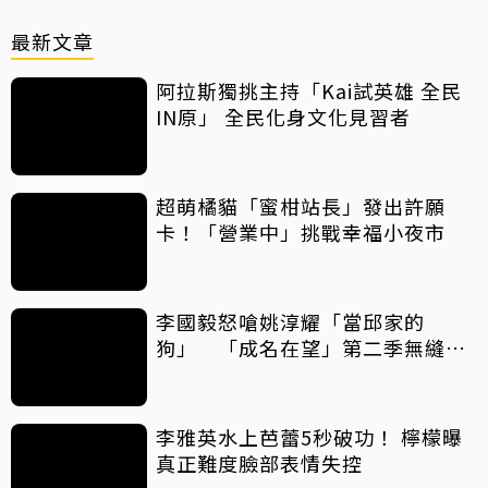
最新文章
阿拉斯獨挑主持「Kai試英雄 全民
IN原」 全民化身文化見習者
超萌橘貓「蜜柑站長」發出許願
卡！「營業中」挑戰幸福小夜市
李國毅怒嗆姚淳耀「當邱家的
狗」 「成名在望」第二季無縫開
播
李雅英水上芭蕾5秒破功！ 檸檬曝
真正難度臉部表情失控