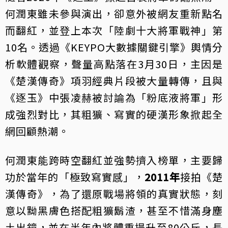
何潤東雖未參與演出，卻意外被網友重新點名
而翻紅，並登上本次「陸劇十大將軍戰神」第
10名。透過《KEYPO大數據關鍵引擎》輿情分
析軟體觀察，聲量高點落在3月30日，主因是
《楚漢傳奇》項羽經典片段被大量轉傳，且與
《逐玉》中張凌赫被討論為「粉底液將軍」形
成強烈對比，其粗獷、寫實的硬漢形象掀起全
網回顧熱潮。
何潤東能跨時空翻紅並強勢擠入榜單，主要歸
功於當年的「極致寫實感」，
2011年
接拍《楚
漢傳奇》，為了還原戰場將領的真實狀態，刻
意以黝黑膚色搭配粗獷鬍渣，甚至不惜滿身塵
土出鏡，並在半年內將體重提升至80公斤，長