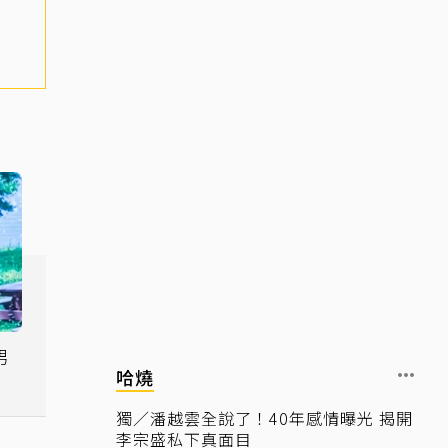
男
哈燒
獨／潘越雲全說了！40年感情曝光 揭開
李宗盛私下真面目