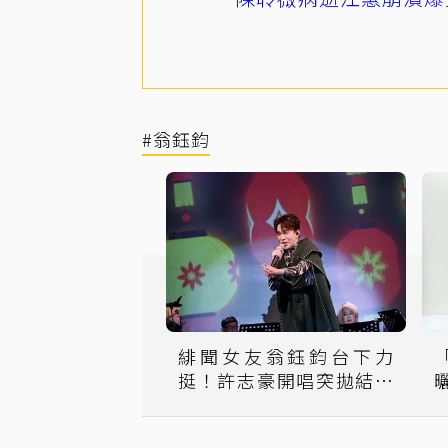
#翁鈺鈞
緋聞女友翁鈺鈞台下力
挺！許志豪開唱突拋結婚
地點「在台南」全場瘋了