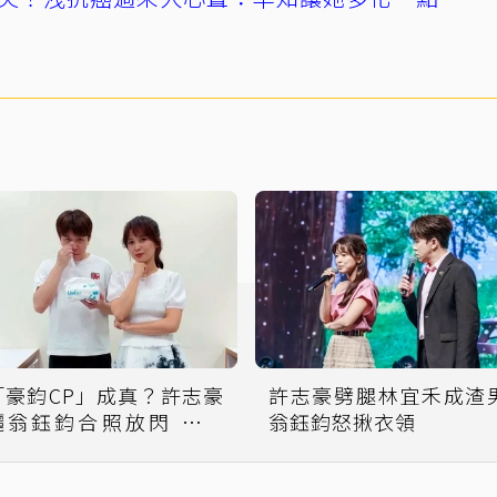
「豪鈞CP」成真？許志豪
許志豪劈腿林宜禾成渣
曬翁鈺鈞合照放閃 羞稱
翁鈺鈞怒揪衣領
「成功女人背後的男孩」