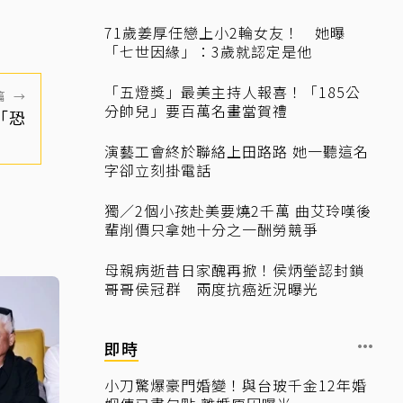
71歲姜厚任戀上小2輪女友！ 她曝
「七世因緣」：3歲就認定是他
「五燈獎」最美主持人報喜！「185公
篇
→
分帥兒」要百萬名畫當賀禮
「恐
演藝工會終於聯絡上田路路 她一聽這名
字卻立刻掛電話
獨／2個小孩赴美要燒2千萬 曲艾玲嘆後
輩削價只拿她十分之一酬勞競爭
母親病逝昔日家醜再掀！侯炳瑩認封鎖
哥哥侯冠群 兩度抗癌近況曝光
即時
小刀驚爆豪門婚變！與台玻千金12年婚