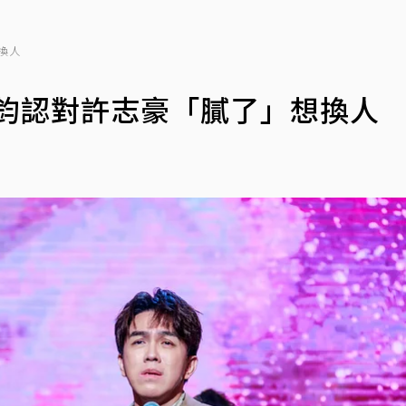
換人
鈺鈞認對許志豪「膩了」想換人