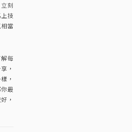
，立刻
馬上技
氣相當
了解每
分享，
一樣，
那你最
較好，