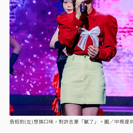
翁鈺鈞(左)想換口味，對許志豪「膩了」。圖／中視提