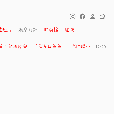
噓短片
娛樂有評
哈燒榜
噓粉
明金成走後第4個父親節！龍鳳胎兒吐「我沒有爸爸」 老師暖回一句話全網鼻酸
12:20