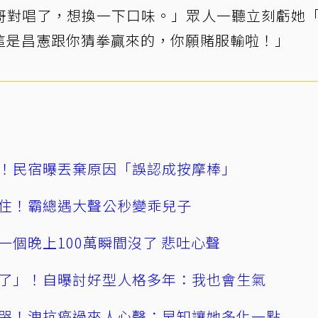
哥對唱了，想換一下口味。」眾人一聽立刻虧她
這是昌憲跟你猜拳贏來的，你願賭服輸啦！」
！民宿曝丟棄原因「誤認成按摩棒」
住！霸總遇大聲公秒變乖兒子
一個晚上100萬瞬間沒了 悲吐心聲
了」！自曝討好型人格多年：我也會生氣
哭！洩抗癌過來人心聲：早知讓她多化一點