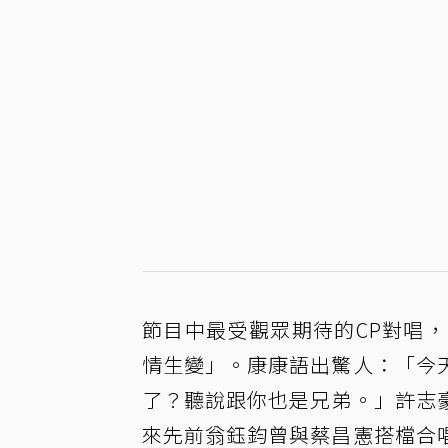
節目中最受觀眾期待的CP對唱，
情生變」。康康語出驚人：「今
了？聽說跟你也是兄弟。」許志
來先前翁鈺鈞曾與蔡昌憲搭檔合