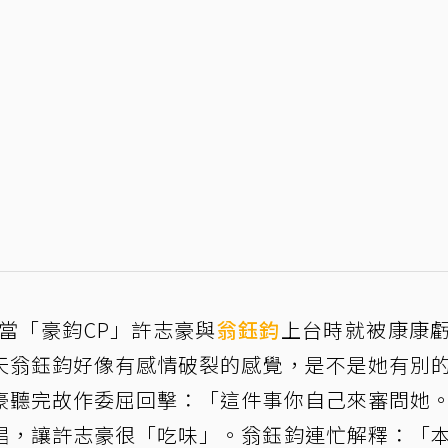
當「豪鈞CP」許志豪與
翁鈺鈞
上台時就被康康
天翁鈺鈞好像有感情破裂的感覺，是不是她有別
豪聽完故作委屈回擊：「這件事你自己來審問她
唱，讓許志豪很「吃味」。翁鈺鈞連忙解釋：「