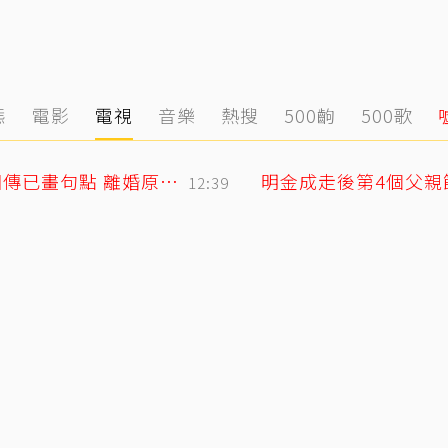
態
電影
電視
音樂
熱搜
500齣
500歌
小刀驚爆豪門婚變！與台玻千金12年婚姻傳已畫句點 離婚原因曝光
12:39