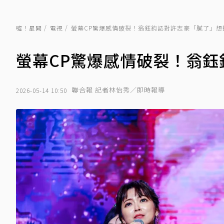
噓！星聞
電視
螢幕CP驚爆感情破裂！翁鈺鈞認對許志豪「膩了」想
螢幕CP驚爆感情破裂！翁
聯合報 記者林怡秀／即時報導
2026-05-14 10:50