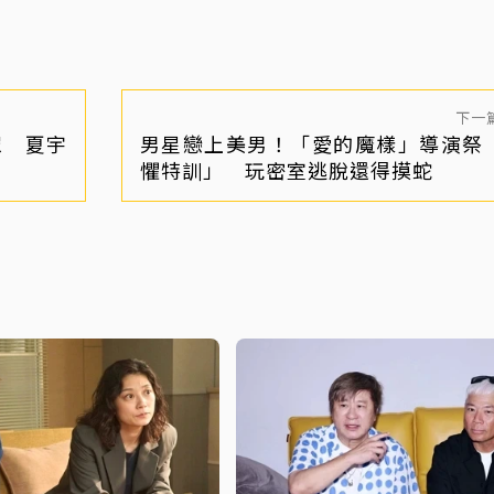
下一
眾 夏宇
男星戀上美男！「愛的魔樣」導演祭
懼特訓」 玩密室逃脫還得摸蛇