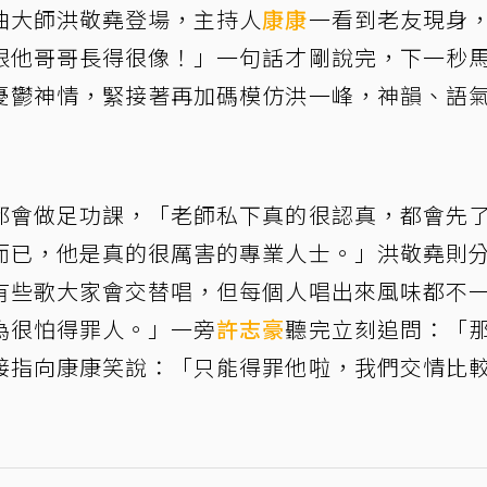
曲大師洪敬堯登場，主持人
康康
一看到老友現身
跟他哥哥長得很像！」一句話才剛說完，下一秒
憂鬱神情，緊接著再加碼模仿洪一峰，神韻、語
都會做足功課，「老師私下真的很認真，都會先
而已，他是真的很厲害的專業人士。」洪敬堯則
有些歌大家會交替唱，但每個人唱出來風味都不
為很怕得罪人。」一旁
許志豪
聽完立刻追問：「
接指向康康笑說：「只能得罪他啦，我們交情比