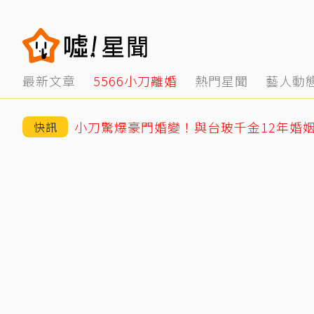
最新文章
5566小刀離婚
熱門星聞
藝人動
快訊