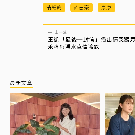
翁鈺鈞
許志豪
康康
←
上一篇
王凱「最後一封信」播出逼哭觀
禾強忍淚水真情流露
最新文章