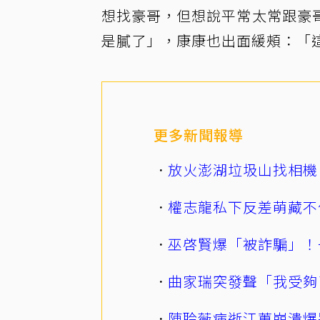
想找豪哥，但想說平常太常跟豪
是膩了」，康康也出面緩頰：「
更多新聞報導
放火澎湖垃圾山找相機
權志龍私下反差萌藏不
巫啓賢爆「被詐騙」！
曲家瑞突發聲「我受夠
陳聆薇病逝江蕙崩潰爆