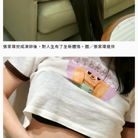
張家瑋完成凍卵後，對人生有了全新體悟。圖／張家瑋提供