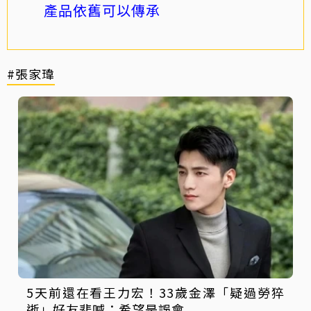
產品依舊可以傳承
#張家瑋
5天前還在看王力宏！33歲金澤「疑過勞猝
逝」好友悲喊：希望是誤會