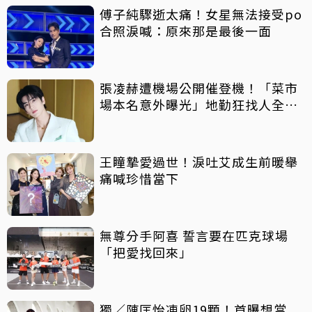
傅子純驟逝太痛！女星無法接受po
合照淚喊：原來那是最後一面
張凌赫遭機場公開催登機！「菜市
場本名意外曝光」地勤狂找人全網
笑翻
王瞳摯愛過世！淚吐艾成生前暖舉
痛喊珍惜當下
無尊分手阿喜 誓言要在匹克球場
「把愛找回來」
獨／陳匡怡凍卵19顆！首曝想當