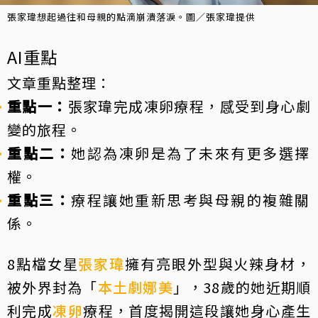
張家瑋想起過往和母親的點滴崩潰落淚。圖／張家瑋提供
AI重點
文章重點整理：
重點一：
張家瑋完成凍卵療程，感受到身心劇
變的旅程。
重點二：
她認為凍卵是為了未來有更多選擇
權。
重點三：
療程讓她重新思考與母親的複雜關
係。
8點檔女星
張家瑋
擁有亮眼外型與火辣身材，
被外界封為「
本土劇娜美
」，38歲的她近期順
利完成
凍卵
療程，首度揭開這段讓她身心產生