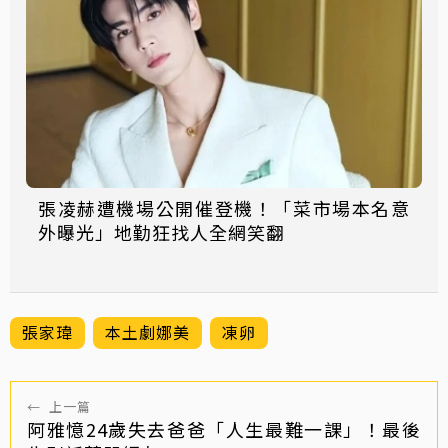
張凌赫遭機場公開催登機！「菜市場本名意
外曝光」地勤狂找人全網笑翻
張家瑋
本土劇娜美
凍卵
←
上一篇
阿雅憶24歲失去爸爸「人生最難一課」！最後