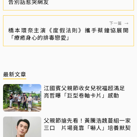
告別話惹哭網友
下一篇
→
橋本環奈主演《度假法則》攜手蔡鐘協展開
「療癒身心的排毒戀愛」
最新文章
江國賓父親節收女兒祝福超滿足
亮哲曝「巨型卷軸卡片」感動
父親節搶先看！黃騰浩魏蔓組一家
三口 片場竟靠「嚇人」培養默契