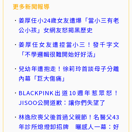
更多新聞報導
姜厚任小24歲女友遭爆「當小三有老
公小孩」女網友怒揭黑歷史
姜厚任女友遭控當小三！發千字文
「不學邏輯很難開始好好活」
兒幼年遭抱走！徐莉玲首談母子分離
內幕「巨大傷痛」
BLACKPINK出道10週年惹眾怒！
JISOO公開道歉：讓你們失望了
林逸欣喪父後首過父親節！名醫父43
年診所熄燈卸招牌 曬感人一幕：好