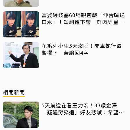
富婆砸錢塞60場親密戲「伸舌輸送
口水」！短劇遭下架 鮮肉男星吐
心聲：要守住底線
花系列小生5天沒睡！開車蛇行遭
警攔下 苦臉回4字
相關新聞
5天前還在看王力宏！33歲金澤
「疑過勞猝逝」好友悲喊：希望是
誤會