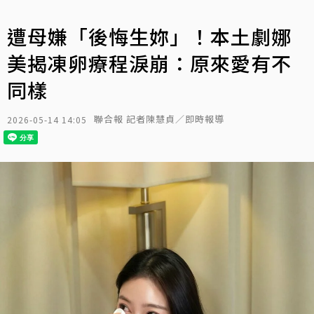
遭母嫌「後悔生妳」！本土劇娜
美揭凍卵療程淚崩：原來愛有不
同樣
聯合報 記者陳慧貞／即時報導
2026-05-14 14:05