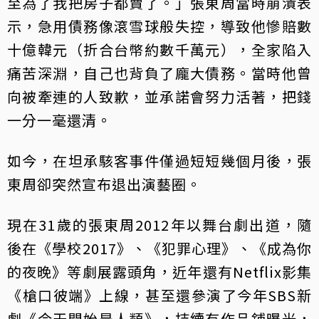
至為了我把房子都賣了。」張東周當時崩潰表
示，急用債務像滾雪球般失控，導致他慘賠數
十億韓元（折合台幣約數千萬元），全家陷入
痛苦深淵，自己也背負了龐大債務。當時他曾
向被牽連的人致歉，並承諾會努力活著，把錢
一分一毫還清。
如今，在坦承駭客事件僅過短短幾個月後，張
東周卻突然宣布退出演藝圈。
現在31歲的張東周2012年以舞台劇出道，隨
後在《學校2017》、《犯罪心理》、《成為你
的夜晚》等劇展露頭角，近年還有Netflix影集
《槍口彼端》上線，甚至還參演了今年SBS新
劇《今天開始是人類》，持續有作品鋪曝光，