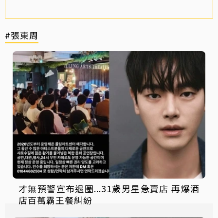
#張東周
才無預警宣布退圈...31歲男星急賣店 再爆酒
店百萬霸王餐糾紛