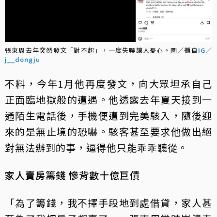
張東周去年突然發文「對不起」，一度失聯讓人憂心。圖／擷自
IG／
j__dongju
不料，今年1月他再度發文，向大眾坦承自己
正面臨地獄般的遭遇。他透露去年夏天接到一
通陌生電話後，手機便遭到完美駭入，隨後迎
來的是無止境的恐嚇。駭客甚至要求他做出絕
對無法辦到的事，逼得他只能乖乖聽從。
家人賣房籌錢 慘背數十億巨債
「為了籌錢，我不擇手段地到處借貸，家人甚