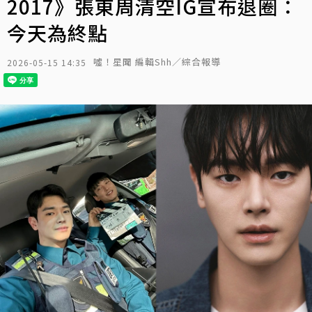
2017》張東周清空IG宣布退圈：
今天為終點
噓！星聞 編輯Shh／綜合報導
2026-05-15 14:35