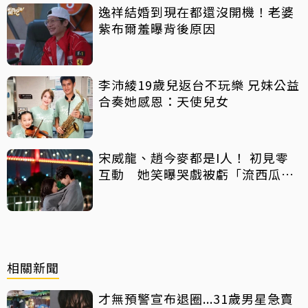
逸祥結婚到現在都還沒開機！老婆
紫布爾羞曝背後原因
李沛綾19歲兒返台不玩樂 兄妹公益
合奏她感恩：天使兒女
宋威龍、趙今麥都是I人！ 初見零
互動 她笑曝哭戲被虧「流西瓜
汁」
相關新聞
才無預警宣布退圈...31歲男星急賣