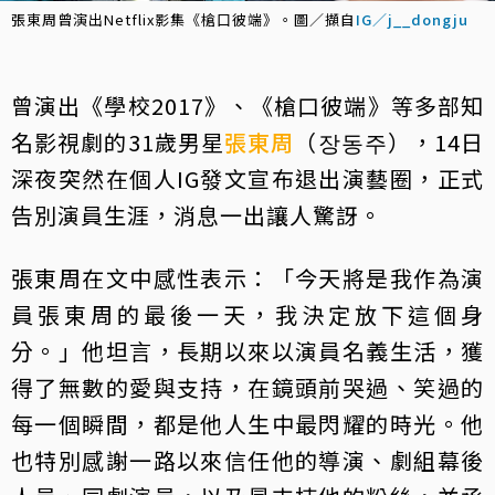
張東周曾演出Netflix影集《槍口彼端》。圖／擷自
IG／j__dongju
曾演出《學校2017》、《槍口彼端》等多部知
名影視劇的31歲男星
張東周
（장동주），14日
深夜突然在個人IG發文宣布退出演藝圈，正式
告別演員生涯，消息一出讓人驚訝。
張東周在文中感性表示：「今天將是我作為演
員張東周的最後一天，我決定放下這個身
分。」他坦言，長期以來以演員名義生活，獲
得了無數的愛與支持，在鏡頭前哭過、笑過的
每一個瞬間，都是他人生中最閃耀的時光。他
也特別感謝一路以來信任他的導演、劇組幕後