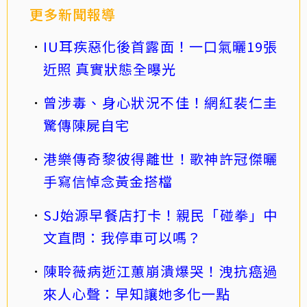
更多新聞報導
IU耳疾惡化後首露面！一口氣曬19張
近照 真實狀態全曝光
曾涉毒、身心狀況不佳！網紅裴仁圭
驚傳陳屍自宅
港樂傳奇黎彼得離世！歌神許冠傑曬
手寫信悼念黃金搭檔
SJ始源早餐店打卡！親民「碰拳」中
文直問：我停車可以嗎？
陳聆薇病逝江蕙崩潰爆哭！洩抗癌過
來人心聲：早知讓她多化一點