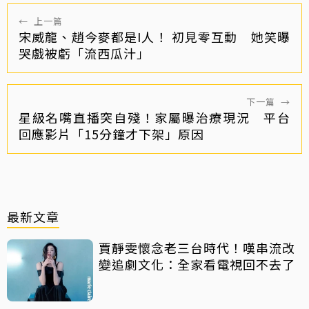
←
上一篇
宋威龍、趙今麥都是I人！ 初見零互動 她笑曝
哭戲被虧「流西瓜汁」
下一篇
→
星級名嘴直播突自殘！家屬曝治療現況 平台
回應影片「15分鐘才下架」原因
最新文章
賈靜雯懷念老三台時代！嘆串流改
變追劇文化：全家看電視回不去了