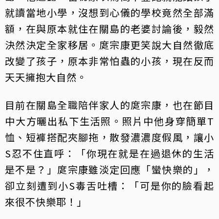
就讀當地小學，沒想到心儀的學校竟然全部滿
額，在與原本就住在關島的老婆討論後，毅然
決然決定全家移居。庹宗康更笑說大自然徹底
改變了孩子，原本非常怕蟲的小孩，現在反而
天天擁抱大自然。
目前在關島全職陪伴家人的庹宗康，也在節目
中大方曬出私下生活照。照片中他身穿簡單T
恤、短褲搭配夾腳拖，散發濃濃度假風，讓小
S忍不住直呼：「你現在就是在過退休的生活
是不是？」庹宗康雖淡定回應「蠻快樂的」，
卻立刻遭到小S毒舌吐槽：「可是你的臉看起
來很不快樂耶！」