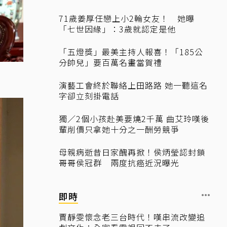
71歲姜厚任戀上小2輪女友！ 她曝
「七世因緣」：3歲就認定是他
「五燈獎」最美主持人報喜！「185公
分帥兒」要百萬名畫當賀禮
演藝工會終於聯絡上田路路 她一聽這名
字卻立刻掛電話
獨／2個小孩赴美要燒2千萬 曲艾玲嘆後
輩削價只拿她十分之一酬勞競爭
母親病逝昔日家醜再掀！侯炳瑩認封鎖
哥哥侯冠群 兩度抗癌近況曝光
即時
賈靜雯懷念老三台時代！嘆串流改變追