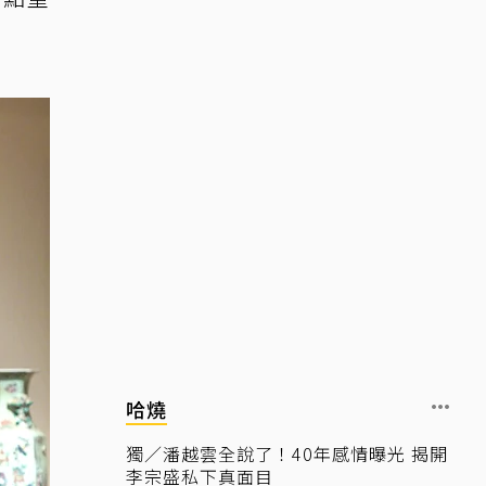
哈燒
獨／潘越雲全說了！40年感情曝光 揭開
李宗盛私下真面目