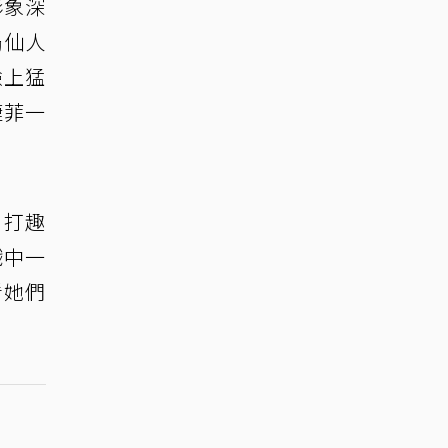
形象深
局仙人
臉上猛
婕菲一
，打趣
戲中一
看她們