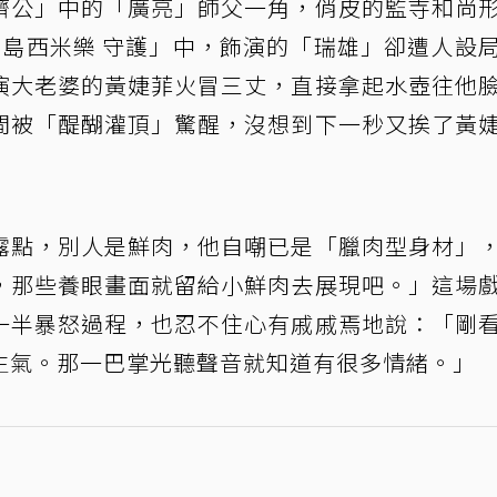
濟公」中的「廣亮」師父一角，俏皮的監寺和尚
寶島西米樂 守護」中，飾演的「瑞雄」卻遭人設
演大老婆的黃婕菲火冒三丈，直接拿起水壺往他
間被「醍醐灌頂」驚醒，沒想到下一秒又挨了黃
露點，別人是鮮肉，他自嘲已是「臘肉型身材」
，那些養眼畫面就留給小鮮肉去展現吧。」這場
一半暴怒過程，也忍不住心有戚戚焉地說：「剛
生氣。那一巴掌光聽聲音就知道有很多情緒。」