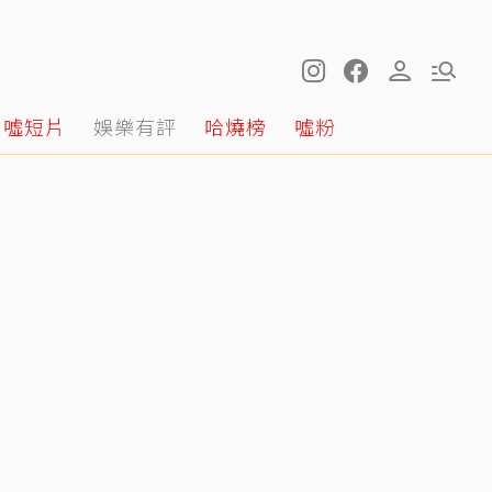
噓短片
娛樂有評
哈燒榜
噓粉