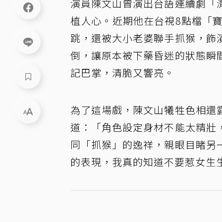
演員陳文山曾演出台語連續劇「
植人心。近期他在台視8點檔「
跳，還被大小老婆聯手抓猴，飾
倒，讓原本被下藥昏迷的狀態瞬
記巴掌，清脆又響亮。
為了這場戲，陳文山犧牲色相還
道：「角色設定身材不能太精壯
同「抓猴」的逸祥，親眼目睹另
的表現，我真的知道不要惹女生