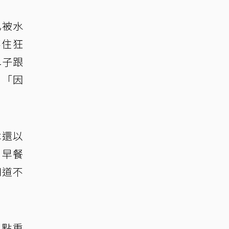
已被水
不住狂
鼻子跟
，「因
本還以
，早餐
知道不
0點重