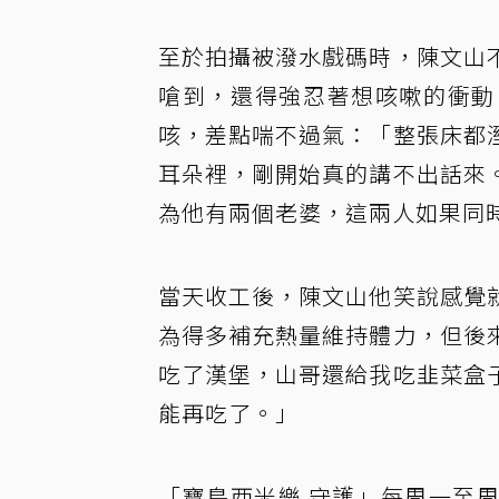
至於拍攝被潑水戲碼時，陳文山
嗆到，還得強忍著想咳嗽的衝動
咳，差點喘不過氣：「整張床都
耳朵裡，剛開始真的講不出話來
為他有兩個老婆，這兩人如果同
當天收工後，陳文山他笑說感覺
為得多補充熱量維持體力，但後
吃了漢堡，山哥還給我吃韭菜盒
能再吃了。」
「寶島西米樂 守護」每周一至周