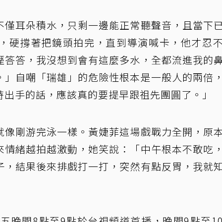
不僅耳朵積水，只剩一邊能正常聽聲音，且當下
，硬撐著把鏡頭拍完，直到導演喊卡，他才忍
溼答答，我沒想到會有這麼多水，全都流進我的
。」自嘲「瑞雄」的危險性根本是一般人的兩倍
時出手的話，應該真的要提早跟祖先團圓了。」
就像剛游完泳一樣。黃婕菲這場戲戰力全開，原
來情緒越拍越激動，她笑說：「中午根本不敢吃
子，結果後來排戲打一打，突然有點反胃，我就
五晚間8點至9點於台視頻道首播，晚間9點至1