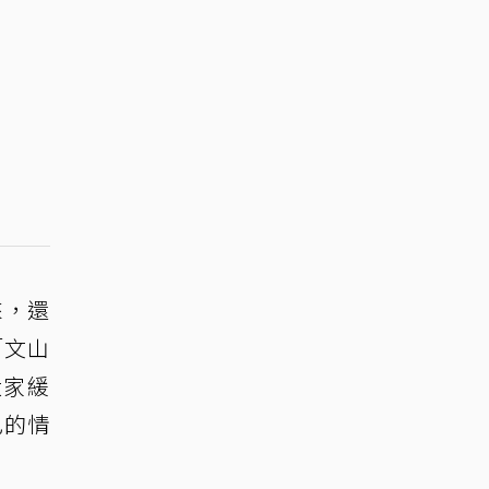
來，還
「文山
大家緩
己的情