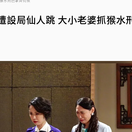
抓猴水刑巴掌齊伺候
年遭設局仙人跳 大小老婆抓猴水