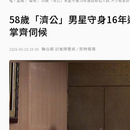
噓！星聞
電視
58歲「濟公」男星守身16年遭設局仙人跳 大小老婆
58歲「濟公」男星守身16
掌齊伺候
聯合報 記者陳慧貞／即時報導
2026-05-20 19:05