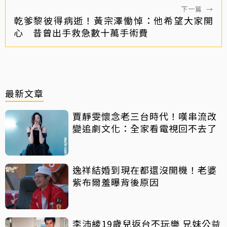
下一篇
→
乾爹黎彼得病逝！黃宗澤慟悼：他希望大家開
心 昔曾出手救急數十萬手術費
最新文章
賈靜雯懷念老三台時代！嘆串流改
變追劇文化：全家看電視回不去了
逸祥結婚到現在都還沒開機！老婆
紫布爾羞曝背後原因
李沛綾19歲兒返台不玩樂 兄妹公益