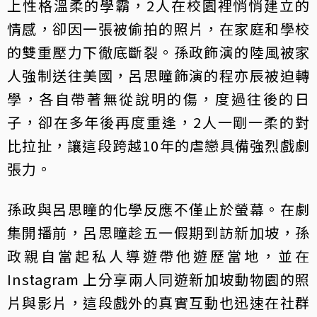
上性格溫柔的學霸，2人在校園裡悄悄建立的
情感，卻因一張被偷拍的照片，在家庭和學校
的雙重壓力下徹底斷裂。孫政飾演的陸風被家
人強制送往美國，呂思瞳飾演的程亦辰被迫轉
學，各自帶著無從說明的傷，度過往後的日
子，卻在多年後再度重逢，2人一剛一柔的對
比拉扯，讓這段跨越10年的虐戀具備強烈戲劇
張力。
孫政與呂思瞳的化學反應不僅止於螢幕。在劇
集開播前，呂思瞳趁五一假期到訪新加坡，孫
政親自當起私人導遊帶他遊歷當地，並在
Instagram 上分享兩人同遊新加坡動物園的照
片與影片，這段戲外的真實互動也迅速在社群