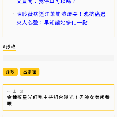
文直問：我停車可以嗎？
陳聆薇病逝江蕙崩潰爆哭！洩抗癌過
來人心聲：早知讓她多化一點
#孫政
孫政
呂思瞳
←
上一篇
金鐘獎星光紅毯主持組合曝光！男帥女美超養
眼