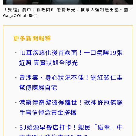
「雙程」劇中，孫政因BL戀情曝光，被家人強制送出國。圖／
GagaOOLala提供
更多新聞報導
IU耳疾惡化後首露面！一口氣曬19張
近照 真實狀態全曝光
曾涉毒、身心狀況不佳！網紅裴仁圭
驚傳陳屍自宅
港樂傳奇黎彼得離世！歌神許冠傑曬
手寫信悼念黃金搭檔
SJ始源早餐店打卡！親民「碰拳」中