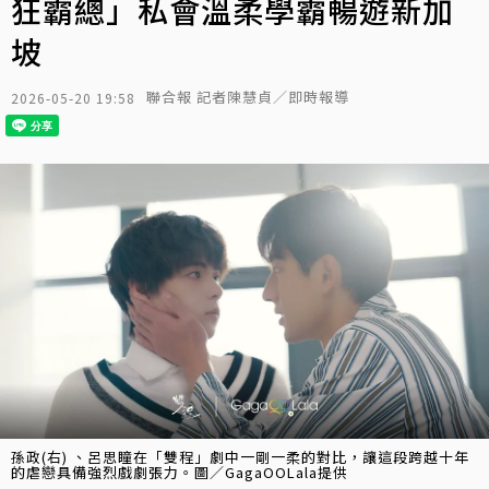
狂霸總」私會溫柔學霸暢遊新加
坡
聯合報 記者陳慧貞／即時報導
2026-05-20 19:58
孫政(右) 、呂思瞳在「雙程」劇中一剛一柔的對比，讓這段跨越十年
的虐戀具備強烈戲劇張力。圖／GagaOOLala提供