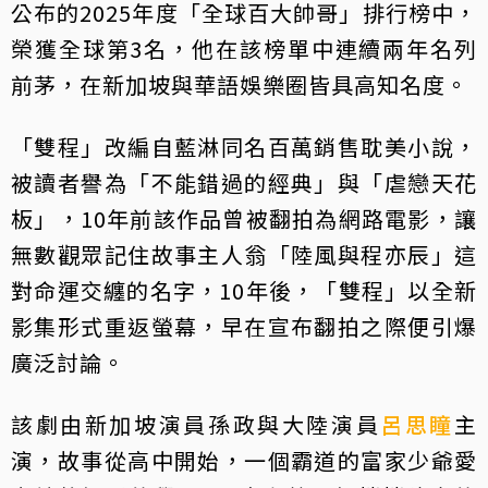
公布的2025年度「全球百大帥哥」排行榜中，
榮獲全球第3名，他在該榜單中連續兩年名列
前茅，在新加坡與華語娛樂圈皆具高知名度。
「雙程」改編自藍淋同名百萬銷售耽美小說，
被讀者譽為「不能錯過的經典」與「虐戀天花
板」，10年前該作品曾被翻拍為網路電影，讓
無數觀眾記住故事主人翁「陸風與程亦辰」這
對命運交纏的名字，10年後，「雙程」以全新
影集形式重返螢幕，早在宣布翻拍之際便引爆
廣泛討論。
該劇由新加坡演員孫政與大陸演員
呂思瞳
主
演，故事從高中開始，一個霸道的富家少爺愛