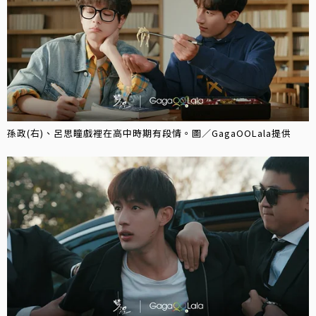
孫政(右)、呂思瞳戲裡在高中時期有段情。圖／GagaOOLala提供