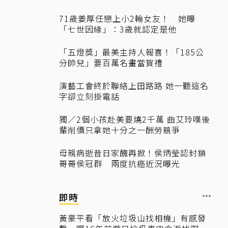
71歲姜厚任戀上小2輪女友！ 她曝
「七世因緣」：3歲就認定是他
「五燈獎」最美主持人報喜！「185公
分帥兒」要百萬名畫當賀禮
演藝工會終於聯絡上田路路 她一聽這名
字卻立刻掛電話
獨／2個小孩赴美要燒2千萬 曲艾玲嘆後
輩削價只拿她十分之一酬勞競爭
母親病逝昔日家醜再掀！侯炳瑩認封鎖
哥哥侯冠群 兩度抗癌近況曝光
即時
黃豪平看「放火垃圾山找相機」有感發