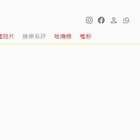
噓短片
娛樂有評
哈燒榜
噓粉