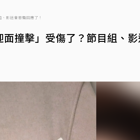
組、影迷會發聲回應了！
迎面撞擊」受傷了？節目組、影