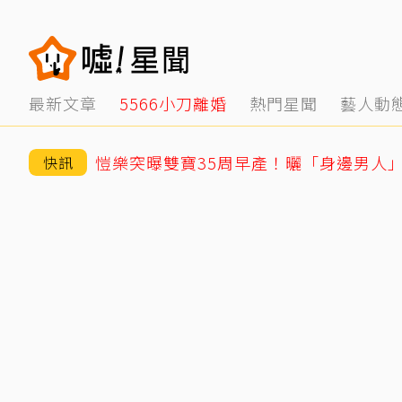
最新文章
5566小刀離婚
熱門星聞
藝人動
愷樂突曝雙寶35周早產！曬「身邊男人
快訊