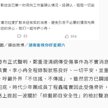
圖／擷自微博／
湖南衛視你好星期六
發布正式聲明，鄭重澄清網傳受傷事件為不實消
核實，李小冉全程錄製狀態良好、一切平安，並
，呼籲外界「不信謠、不傳謠」。雖然官方已闢
班底，時代少年團成員丁程鑫確實因此受傷骨折
路上掀起一波關於「綜藝節目安全性」的檢討聲