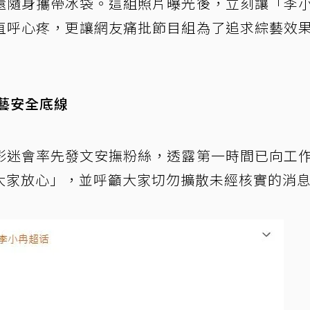
還隨身攜帶冰袋。這組照片曝光後，立刻讓「李
直呼心疼，更讓網友痛批節目組為了追求綜藝效
藝安全底線
影迷會率先發文安撫粉絲，透露第一時間已向工
大家放心」，並呼籲大家切勿擴散未經核實的消