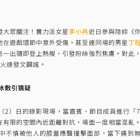
發大眾關注！實力派女星
李小冉
近日參與陸綜《
她在遊戲環節中意外受傷，甚至連同場的男星
丁
息一出隨即登上熱搜，引發粉絲強烈焦慮。對此
日火速發文闢謠。
冰敷引猜疑
（2）日的錄影現場，當嘉賓、節目成員進行「7
在有限的空間內近距離對抗，場面一度相當混亂
中不慎被他人的膝蓋應聲撞擊面部，當下痛到