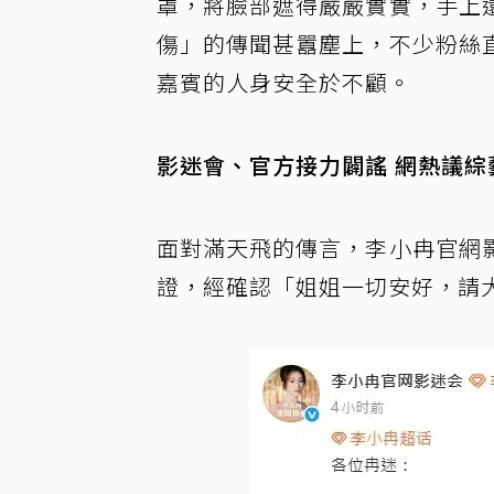
罩，將臉部遮得嚴嚴實實，手上
傷」的傳聞甚囂塵上，不少粉絲
嘉賓的人身安全於不顧。
影迷會、官方接力闢謠 網熱議綜
面對滿天飛的傳言，李小冉官網
證，經確認「姐姐一切安好，請