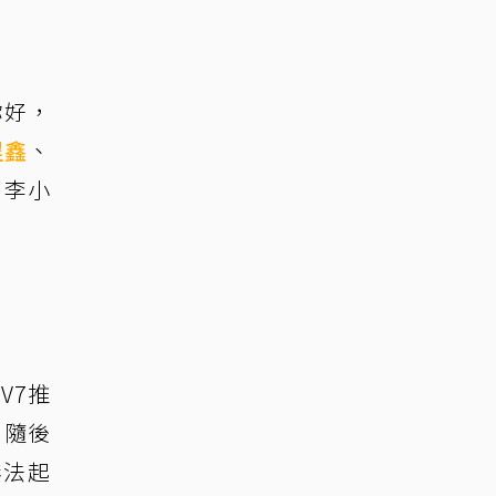
你好，
程鑫
、
，李小
V7推
。隨後
無法起