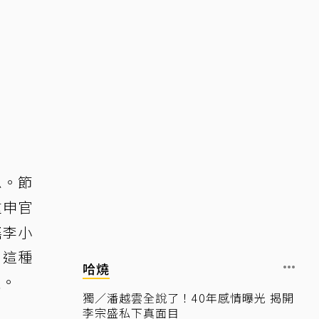
息。節
重申官
謠李小
，這種
哈燒
浪。
獨／潘越雲全說了！40年感情曝光 揭開
李宗盛私下真面目