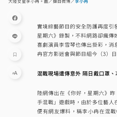
大陸女星李小冉。圖／擷自微博／
李小冉
實境綜藝節目的安全防護再度引
星期六》錄製，不料網路卻瘋傳
喜劇演員李雪琴也傳出掛彩，消
冉官方影迷會與節目組今（3）
混戰現場遭傳意外 隔日戴口罩、
陸網傳出在《你好，星期六》昨
手混戰」遊戲時，由於多位藝人
便有網友爆料，稱李小冉在混戰