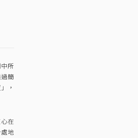
劇中所
透過簡
度」，
核心在
身處地