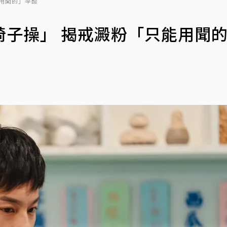
用聞的」辛酸
椅子操」 揭戒澱粉「只能用聞