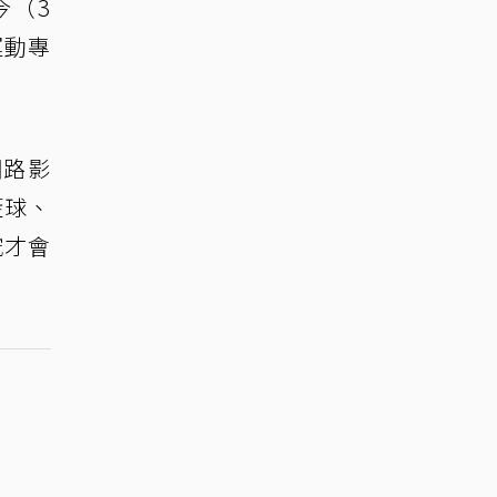
今（3
運動專
網路影
籃球、
究才會