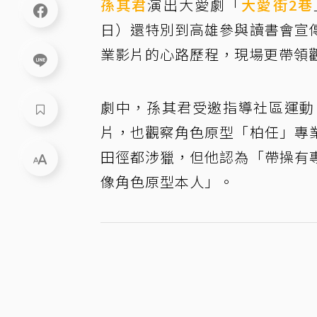
孫其君
演出大愛劇「
大愛街2巷
日）還特別到高雄參與讀書會宣
業影片的心路歷程，現場更帶領
劇中，孫其君受邀指導社區運動
片，也觀察角色原型「柏任」專
田徑都涉獵，但他認為「帶操有
像角色原型本人」。