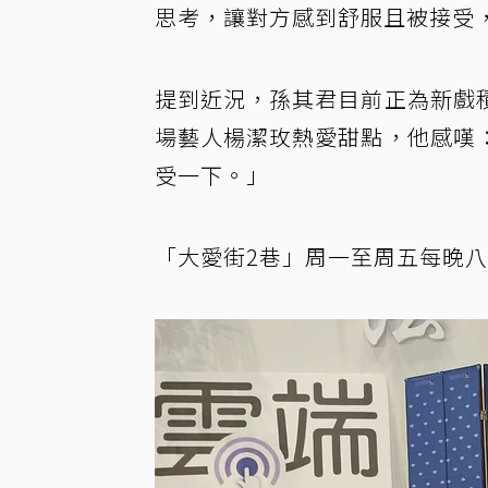
思考，讓對方感到舒服且被接受
提到近況，孫其君目前正為新戲
場藝人楊潔玫熱愛甜點，他感嘆
受一下。」
「大愛街2巷」周一至周五每晚八