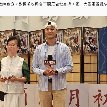
教練身分，教楊潔玫與台下觀眾做健身操。圖／大愛電視提