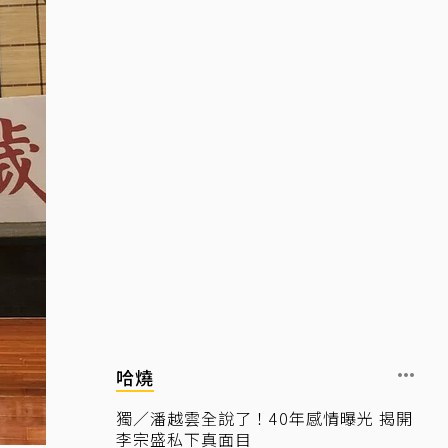
哈燒
獨／潘越雲全說了！40年感情曝光 揭開
李宗盛私下真面目