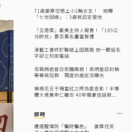
供
71歲姜厚任戀上小2輪女友！ 她曝
「七世因緣」：3歲就認定是他
「五燈獎」最美主持人報喜！「185公
分帥兒」要百萬名畫當賀禮
演藝工會終於聯絡上田路路 她一聽這名
字卻立刻掛電話
母親病逝昔日家醜再掀！侯炳瑩認封鎖
哥哥侯冠群 兩度抗癌近況曝光
華視花旦于珊當紅之際為愛息影！半導
體大佬黃崇仁離世 40年寵妻佳話掀...
即時
遭提醒慎防「騙財騙色」 姜厚任笑