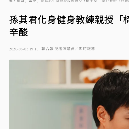
噓！星聞
電視
孫其君化身健身教練親授「椅子操」 揭戒澱粉「只能
孫其君化身健身教練親授「
辛酸
聯合報 記者陳慧貞／即時報導
2026-06-03 19:15