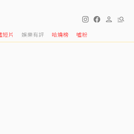
噓短片
娛樂有評
哈燒榜
噓粉