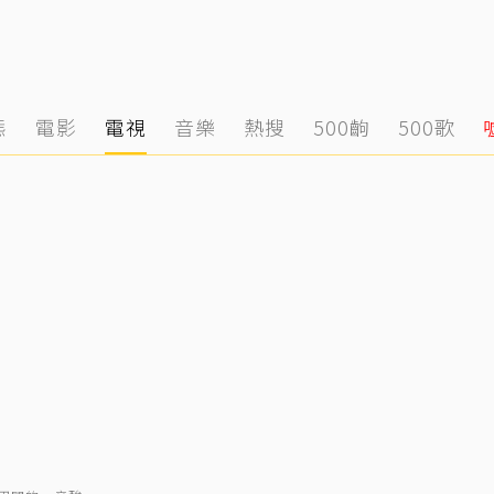
態
電影
電視
音樂
熱搜
500齣
500歌