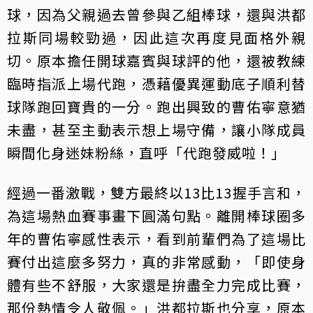
球，因為父親過去曾參與乙組棒球，還與洪都
拉斯同場較勁過，因此這次再度見面格外親
切。原本擔任開球嘉賓與球評的他，還被教練
臨時指派上場代跑，憑藉優異運動底子順利替
球隊跑回寶貴的一分。跑出興致的曹佑寧意猶
未盡，甚至主動表示想上場守備，讓小隊成員
瞬間化身迷妹粉絲，直呼「代跑發威啦！」
經過一番激戰，雙方最終以13比13握手言和，
為這場熱血賽事畫下圓滿句點。離開棒球圈多
年的曹佑寧感性表示，看到前輩們為了這場比
賽付出這麼多努力，真的非常感動，「即使身
體有些不舒服，大家還是拚盡全力完成比賽，
那份熱情令人敬佩。」洪都拉斯也分享，原本