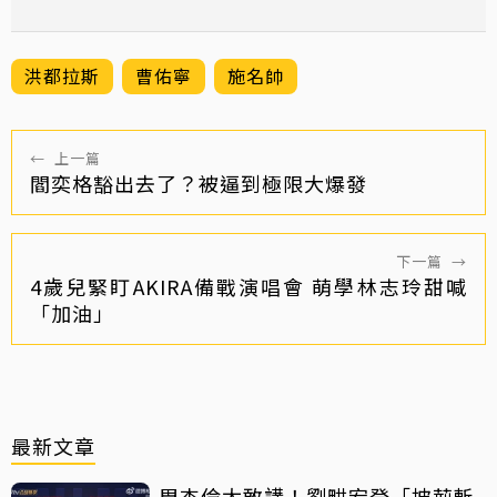
洪都拉斯
曹佑寧
施名帥
←
上一篇
閻奕格豁出去了？被逼到極限大爆發
下一篇
→
4歲兒緊盯AKIRA備戰演唱會 萌學林志玲甜喊
「加油」
最新文章
周杰倫太敢講！劉畊宏登「披荊斬