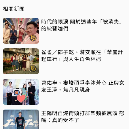
相關新聞
時代的眼淚 關於這些年「被消失」
的綜藝咖們
雀雀／郭子乾、游安順在「華麗計
程車行」與人生角色相遇
曹佑寧、婁峻碩爭李沐芳心 正牌女
友王淨、焦凡凡現身
王陽明自爆街頭打群架頻被尻頭 怒
喊：真的受不了