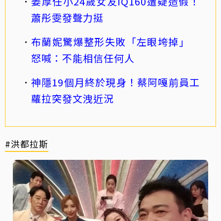
姜厚任小24歲女友IQ160遭疑造假！
蕭彤雯發聲力挺
布蘭妮驚爆整形失敗「左眼垮掉」
怒喊：不能相信任何人
神隱19個月終於現身！蔡阿嘎前員工
蘿拉突發文洩近況
#洪都拉斯