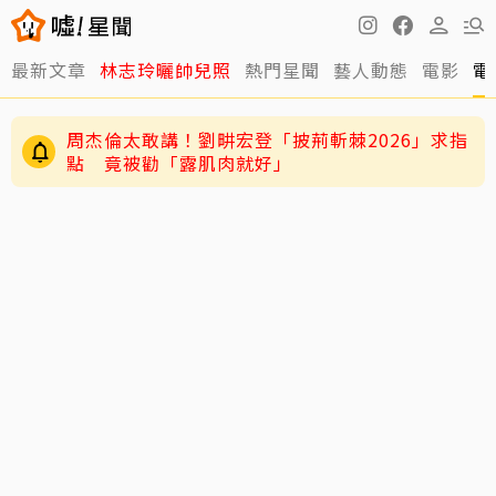
最新文章
林志玲曬帥兒照
熱門星聞
藝人動態
電影
電
周杰倫太敢講！劉畊宏登「披荊斬棘2026」求指
點 竟被勸「露肌肉就好」
33歲女星告別9年演員生涯！轉行開計程車 每
天淨賺8200元