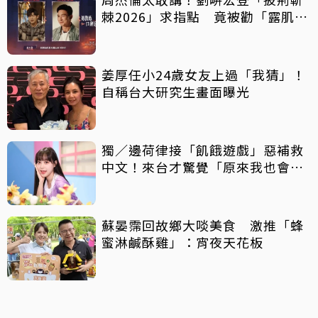
棘2026」求指點 竟被勸「露肌肉
就好」
姜厚任小24歲女友上過「我猜」！
自稱台大研究生畫面曝光
獨／邊荷律接「飢餓遊戲」惡補救
中文！來台才驚覺「原來我也會
胖」
蘇晏霈回故鄉大啖美食 激推「蜂
蜜淋鹹酥雞」：宵夜天花板