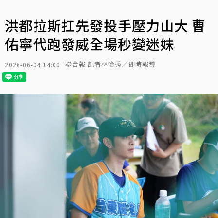
洪都拉斯扛先發投手壓力山大 曹
佑寧代跑發威全場秒變迷妹
聯合報 記者林怡秀／即時報導
2026-06-04 14:00