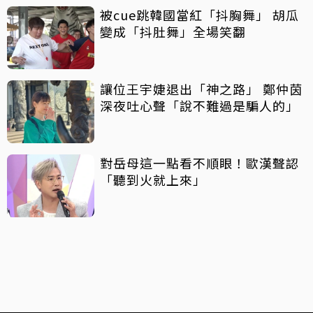
被cue跳韓國當紅「抖胸舞」 胡瓜
變成「抖肚舞」全場笑翻
讓位王宇婕退出「神之路」 鄭仲茵
深夜吐心聲「說不難過是騙人的」
對岳母這一點看不順眼！歐漢聲認
「聽到火就上來」