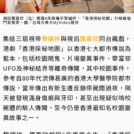
視后龔嘉欣（左）暌違6年再攜手黎耀祥，「香港探秘地圖」升級最強
鬥氣冤家。圖／台灣大哥大MyVideo提供
集結三屆視帝
黎耀祥
與視后
龔嘉欣
同台飆戲，
港劇「香港探秘地圖」以香港七大都市傳說為
藍本，包括校園鬧鬼、片場靈異事件、華富邨
UFO及神秘結界等離奇傳聞，其中校園事件，
參考自80年代流傳甚廣的香港大學醫學院都市
傳說，當年傳出有新生遭反鎖停屍間過夜，隔
天被發現滿身傷痕與牙印，甚至出現疑似啃咬
屍體的駭人傳聞，至今仍是香港最知名校園靈
異故事之一。