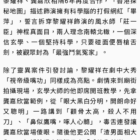
黎耀祥、龔嘉欣相隔6年再度合作，「香港探
秘地圖」描述飾演擁有科學腦的打假網紅「畢
萍」，誓言拆穿黎耀祥飾演的風水師「莊一
臣」神棍真面目，兩人理念南轅北轍，一個深
信玄學、一個堅持科學，只要碰面便唇槍舌
劍，被觀眾封為「最強鬥氣冤家」。
除了靈異案件引發討論，黎耀祥在劇中大秀
「視帝級嘴功」同樣成為亮點。劇情來到廟街
拍攝現場，玄學大師的他即席開班教學，先拿
龔嘉欣當範例，從「眼大黑白分明，開朗命好
又聰明」一路講到「顴骨太高，殺人不用
刀」、「鼻似鷹嘴，啄人心髓」，毒舌連發讓
龔嘉欣當場傻眼。隨後他更公開「渣男面相大