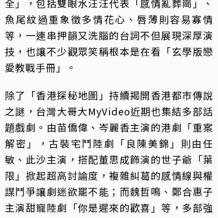
全」，包括雙眼水汪汪代表「感情亂葬崗」、
魚尾紋過重象徵多情花心、唇薄則容易寡情
等，一連串押韻又洗腦的台詞不但展現深厚演
技，也讓不少觀眾笑稱根本是在看「玄學版戀
愛教戰手冊」。
除了「香港探秘地圖」持續揭開香港都市傳說
之謎，台灣大哥大MyVideo近期也集結多部話
題戲劇。由苗僑偉、岑麗香主演的港劇「重案
解密」，古裝宅鬥陸劇「良陳美錦」則由任
敏、此沙主演，搭配董思成飾演的世子爺「葉
限」掀起超高討論度，複雜糾葛的感情線與權
謀鬥爭讓劇迷欲罷不能；而魏哲鳴、鄭合惠子
主演甜寵陸劇「你是遲來的歡喜」等，多部強