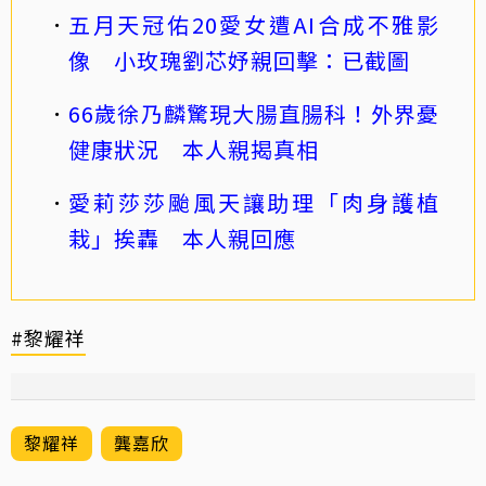
五月天冠佑20愛女遭AI合成不雅影
像 小玫瑰劉芯妤親回擊：已截圖
66歲徐乃麟驚現大腸直腸科！外界憂
健康狀況 本人親揭真相
愛莉莎莎颱風天讓助理「肉身護植
栽」挨轟 本人親回應
#黎耀祥
黎耀祥
龔嘉欣