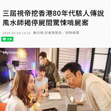
三屆視帝挖香港80年代駭人傳說
風水師揭停屍間驚悚啃屍案
聯合報 記者陳慧貞／即時報導
2026-06-04 14:23