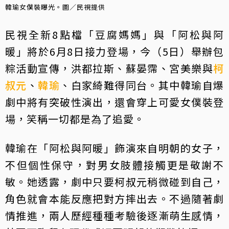
韓瑜女僕裝曝光。圖／民視提供
民視全新8點檔「豆腐媽媽」與「阿松與阿
暖」將於6月8日接力登場，今（5日）舉辦包
粽活動宣傳，洪都拉斯、蘇晏霈、宮美樂與
柯
叔元
、
韓瑜
、白家綺難得同台。其中韓瑜自爆
劇中將有突破性演出，還會穿上可愛女僕裝登
場，笑稱一切都是為了追愛。
韓瑜在「阿松與阿暖」飾演來自明朝的女子，
不但個性保守，對男女肢體接觸更是敬謝不
敏。她透露，劇中只要柯叔元稍微碰到自己，
角色就會本能反應把對方摔出去。不過隨著劇
情推進，兩人歷經種種考驗後逐漸萌生感情，