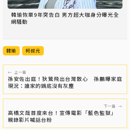
韓瑜恢單9年突告白 男方超大咖身分曝光全
網騷動
韓瑜
柯叔元
←
上一篇
孫安佐出庭！狄鶯飛出台灣散心 孫鵬曝家庭
現況：誰家的鍋底沒有灰塵
下一篇
→
高橋文哉首度來台！宣傳電影「藍色監獄」
親錄影片喊話台粉