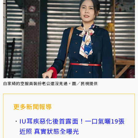
白家綺的空服員裝扮老公還沒見過。圖／民視提供
更多新聞報導
IU耳疾惡化後首露面！一口氣曬19張
近照 真實狀態全曝光