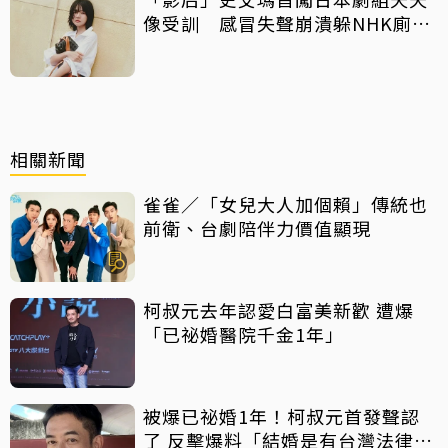
像受訓 感冒失聲崩潰躲NHK廁所
痛哭
相關新聞
雀雀／「女兒大人加個賴」傳統也
前衛、台劇陪伴力價值顯現
柯叔元去年認愛白富美新歡 遭爆
「已祕婚醫院千金1年」
被爆已祕婚1年！柯叔元首發聲認
了 反擊爆料「結婚是有台灣法律見