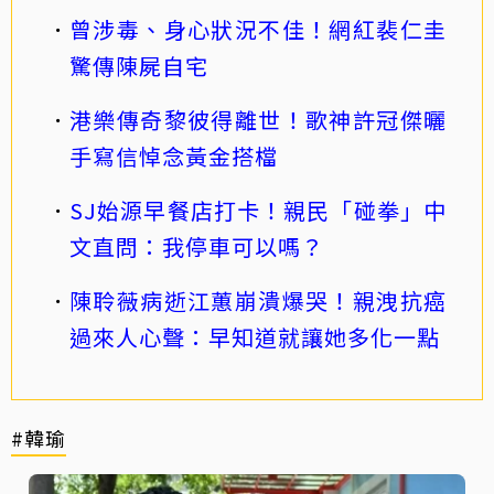
曾涉毒、身心狀況不佳！網紅裴仁圭
驚傳陳屍自宅
港樂傳奇黎彼得離世！歌神許冠傑曬
手寫信悼念黃金搭檔
SJ始源早餐店打卡！親民「碰拳」中
文直問：我停車可以嗎？
陳聆薇病逝江蕙崩潰爆哭！親洩抗癌
過來人心聲：早知道就讓她多化一點
#韓瑜