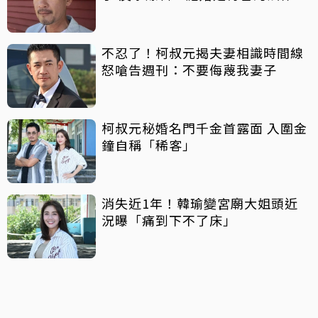
證」
不忍了！柯叔元揭夫妻相識時間線
怒嗆告週刊：不要侮蔑我妻子
柯叔元秘婚名門千金首露面 入圍金
鐘自稱「稀客」
消失近1年！韓瑜變宮廟大姐頭近
況曝「痛到下不了床」