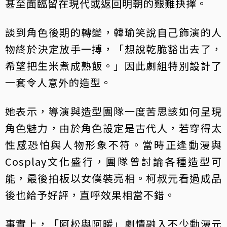
甚至面臨留在現代或返回明朝的艱難抉擇。
談到角色後期的轉變，韓瑜笑說自己飾演的人
物終於決定放手一搏，「想說乾脆豁出去了，
希望把生米煮成熟飯。」因此劇組特別設計了
一套令人意外的造型。
她表示，導演與造型團隊一度苦思該如何呈現
角色魅力，由於角色設定是古代人，若穿得太
性感恐怕與人物形象不符。當時正逢動漫與
Cosplay文化盛行，團隊曾討論各種造型可
能，最後拍板以女僕裝亮相。柯叔元看過成品
後也給予好評，直呼效果相當不錯。
事實上，「阿松與阿暖」劇情融入不少動漫元