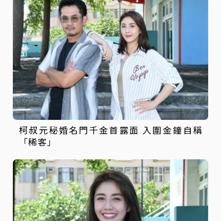
柯叔元秘婚名門千金首露面 入圍金鐘自稱
「稀客」