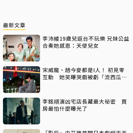
最新文章
李沛綾19歲兒返台不玩樂 兄妹公益
合奏她感恩：天使兒女
宋威龍、趙今麥都是I人！ 初見零
互動 她笑曝哭戲被虧「流西瓜
汁」
李銘順演凶宅店長藏最大祕密 買
房最怕什麼曝光了
「影后」史艾瑪首闖日本劇組天天