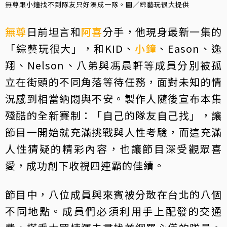
無尊跟小鐘找不到隊友只好湊成一隊。圖／綜藝玩很大提供
無尊
日前坦言和
阿喜
分手，他現身最新一集的
「綜藝玩很大」，和KID、
小鐘
、Eason、逸
翔、Nelson、八弟與馮晨軒等成員分別被孤
立在街頭的不同角落等待任務，面對未知的情
況感到相當納悶與不安。製作人隨後宣布本集
殘酷的全新賽制：「自己的隊友自己找」，讓
節目一開始就充滿挑戰與人性考驗，而這充滿
人性猜疑的精彩內容，也讓節目深受觀眾喜
愛，成功創下收視四連霸的佳績。
節目中，八位成員與來賓被分散在台北的八個
不同地點。成員們必須利用手上配發的交通