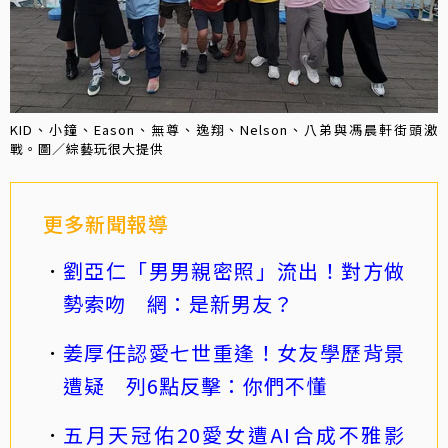
KID、小鐘、Eason、無尊、逸翔、Nelson、八弟與馮晨軒街頭激
戰。圖／綜藝玩很大提供
更多新聞報導
劉亞仁「男男親密照」流出！對方做
勢索吻 網：是新男友？
姜厚任認愛七世重逢！女友學歷背景
遭疑 列6點反擊：你們不懂
五月天冠佑20愛女遭AI合成不雅影