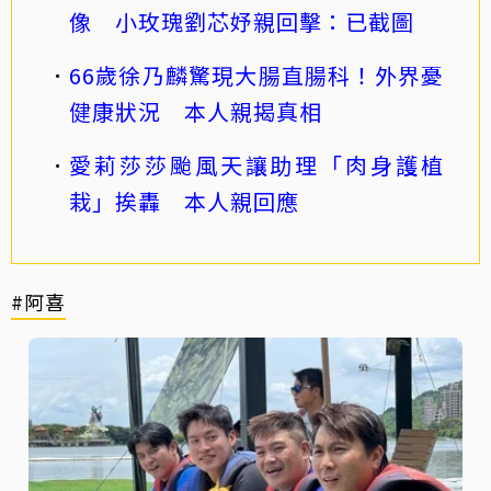
像 小玫瑰劉芯妤親回擊：已截圖
66歲徐乃麟驚現大腸直腸科！外界憂
健康狀況 本人親揭真相
愛莉莎莎颱風天讓助理「肉身護植
栽」挨轟 本人親回應
#阿喜