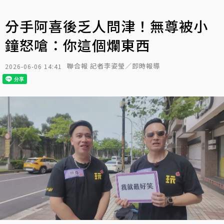
分手阿喜後乏人問津！無尊被小
鐘怒嗆：你這個爛東西
聯合報 記者李姿瑩／即時報導
2026-06-06 14:41