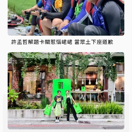
許孟哲解題卡關惹惱峮峮 當眾土下座道歉