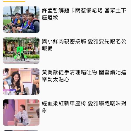
許孟哲解題卡關惹惱峮峮 當眾土下
座道歉
與小鮮肉親密接觸 愛雅要先跟老公
報備
黃喬歆徒手清理嘔吐物 閨蜜讚她這
舉動太貼心
經血染紅新車座椅 愛雅嚇跑曖昧對
象