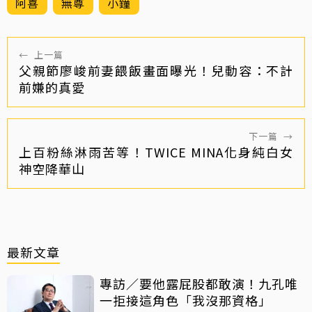
阿喜
無尊
小鐘
←
上一篇
父親節廖峻前妻餵飯畫面曝光！兒動容：不計
前嫌的真愛
下一篇
→
上百粉絲淋雨苦等！TWICE MINA化身純白女
神空降華山
最新文章
專訪／要他露屁股都敢演！九孔唯
一拒接這角色「我沒那資格」