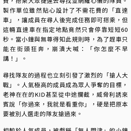
費，搭乘大眾捷運去尋找並網羅心儀的隊員。
製作單位雖然貼心設計了不需花費的「直達
車」，讓成員在尋人後完成任務即可搭乘，但
這輛直達車在指定地點竟然只會停靠短短60
秒。當小鐘與無尊得知此規則時，為了趕車只
能在街頭狂奔，崩潰大喊：「你怎麼不早
講！」。
尋找隊友的過程也立刻引發了激烈的「搶人大
戰」。人氣極高的成員成為眾人爭奪的目標，
老神在在的KID甚至從中途攔截，威脅利誘來
賓說「你過來，我就是看重你」，硬是把原本
要被別人選走的隊友搶過來。
相較於人氣成員，被戲稱「無人問津」的小鐘