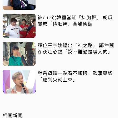
被cue跳韓國當紅「抖胸舞」 胡瓜
變成「抖肚舞」全場笑翻
讓位王宇婕退出「神之路」 鄭仲茵
深夜吐心聲「說不難過是騙人的」
對岳母這一點看不順眼！歐漢聲認
「聽到火就上來」
相關新聞