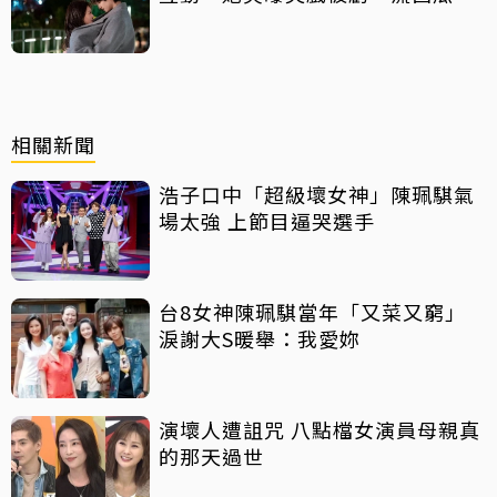
汁」
相關新聞
浩子口中「超級壞女神」陳珮騏氣
場太強 上節目逼哭選手
台8女神陳珮騏當年「又菜又窮」
淚謝大S暖舉：我愛妳
演壞人遭詛咒 八點檔女演員母親真
的那天過世