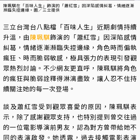
陳珮騏在「百味人生」飾演的「蕭紅雪」因深陷感情糾葛，情緒逐漸
瀕臨失控邊緣。圖／三立提供
三立台灣台八點檔「百味人生」近期劇情持續
升溫，由
陳珮騏
飾演的「蕭紅雪」因深陷感情
糾葛，情緒逐漸瀕臨失控邊緣，角色時而偏執
瘋狂、時而脆弱敏感，極具張力的表現引發觀
眾熱烈討論。不少網友更直呼，陳珮騏將角色
的瘋狂與脆弱詮釋得淋漓盡致，讓人忍不住持
續關注她的每一次登場。
談及蕭紅雪受到觀眾喜愛的原因，陳珮騏表
示，除了感謝觀眾支持，也特別提到曾交往過
的一位電影導演前男友，認為對方曾帶給她不
同的表演啟發。她透露，過去接觸電影表演