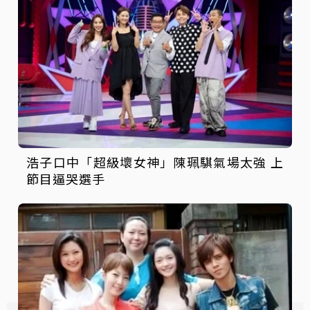
浩子口中「超級壞女神」陳珮騏氣場太強 上
節目逼哭選手