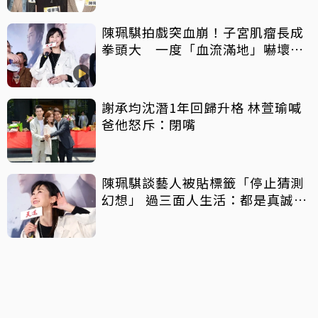
陳珮騏拍戲突血崩！子宮肌瘤長成
拳頭大 一度「血流滿地」嚇壞劇
組
謝承均沈潛1年回歸升格 林萱瑜喊
爸他怒斥：閉嘴
陳珮騏談藝人被貼標籤「停止猜測
幻想」 過三面人生活：都是真誠不
假的我