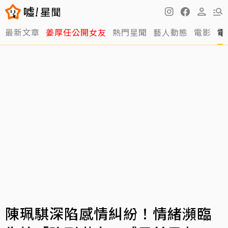
最新文章
姜厚任公開女友
熱門星聞
藝人動態
電影
電
陳珮騏深陷感情糾紛！情緒瀕臨