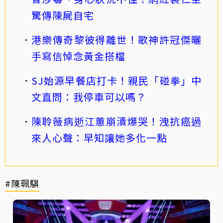
驚傳陳屍自宅
港樂傳奇黎彼得離世！歌神許冠傑曬
手寫信悼念黃金搭檔
SJ始源早餐店打卡！親民「碰拳」中
文直問：我停車可以嗎？
陳聆薇病逝江蕙崩潰爆哭！洩抗癌過
來人心聲：早知讓她多化一點
#陳珮騏