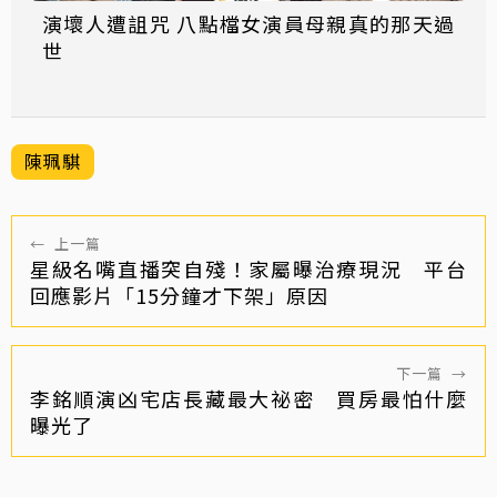
演壞人遭詛咒 八點檔女演員母親真的那天過
世
陳珮騏
←
上一篇
星級名嘴直播突自殘！家屬曝治療現況 平台
回應影片「15分鐘才下架」原因
下一篇
→
李銘順演凶宅店長藏最大祕密 買房最怕什麼
曝光了