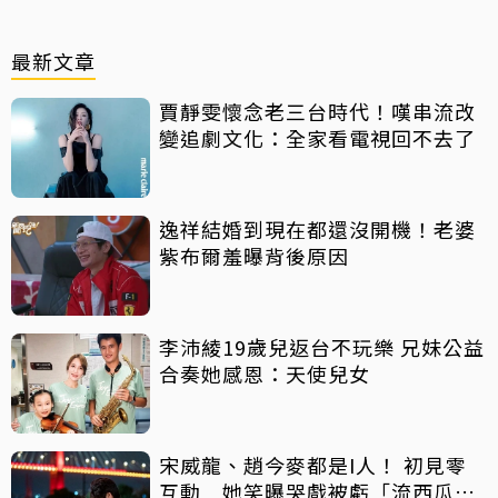
最新文章
賈靜雯懷念老三台時代！嘆串流改
變追劇文化：全家看電視回不去了
逸祥結婚到現在都還沒開機！老婆
紫布爾羞曝背後原因
李沛綾19歲兒返台不玩樂 兄妹公益
合奏她感恩：天使兒女
宋威龍、趙今麥都是I人！ 初見零
互動 她笑曝哭戲被虧「流西瓜