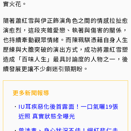
實火花。
隨著蕭紅雪與伊正飾演角色之間的情感拉扯愈
演愈烈，這段夾雜愛戀、執著與傷害的關係，
也持續牽動觀眾情緒。而陳珮騏憑藉自身人生
歷練與大膽突破的演出方式，成功將蕭紅雪塑
造成「百味人生」最具討論度的人物之一，後
續發展更讓不少劇迷引頸期盼。
更多新聞報導
IU耳疾惡化後首露面！一口氣曬19張
近照 真實狀態全曝光
曾涉毒、身心狀況不佳！網紅裴仁圭